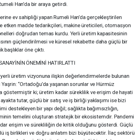
 Rumeli Han’da bir araya getirdi.
rine ev sahipliği yapan Rumeli Han’da gerçekleştirilen
 ve etken madde tedarikçileri, makine üreticileri, otomasyon
yonelleri doğrudan temas kurdu. Yerli üretim kapasitesinin
pısının güçlendirilmesi ve küresel rekabette daha güçlü bir
 başlıklar öne çıktı.
SANAYİNİN ÖNEMİNİ HATIRLATTI
e yerli üretim vizyonuna ilişkin değerlendirmelerde bulunan
 Yaşrin: “Ortadoğu’da yaşanan sorunlar ve Hürmüz
göstermiştir ki; üretim kadar süreklilik ve erişim de hayati
akta tutar, güçlü bir satış ve iş birliği yaklaşımı ise bizi
imi destekleyen bir yapı değil; sağlıkta bağımsızlığın,
minin temelini oluşturan stratejik bir ekosistemdir. Pandemi
dar erişim ve sürekliliğin de kritik olduğunu gösterdi. Güçlü
ü iş birlikleri ve doğru anlatım bizi büyütecektir. İlaç sektörü