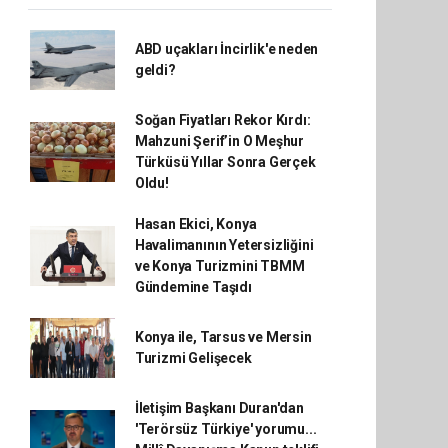
ABD uçakları İncirlik'e neden
geldi?
Soğan Fiyatları Rekor Kırdı:
Mahzuni Şerif’in O Meşhur
Türküsü Yıllar Sonra Gerçek
Oldu!
Hasan Ekici, Konya
Havalimanının Yetersizliğini
ve Konya Turizmini TBMM
Gündemine Taşıdı
Konya ile, Tarsus ve Mersin
Turizmi Gelişecek
İletişim Başkanı Duran'dan
'Terörsüz Türkiye' yorumu...