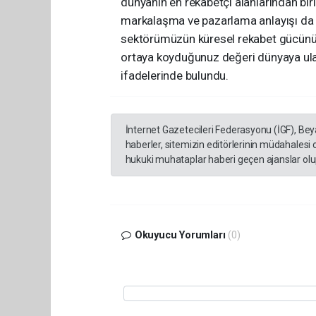
dünyanın en rekabetçi alanlarından biri
markalaşma ve pazarlama anlayışı da ge
sektörümüzün küresel rekabet gücünün
ortaya koyduğunuz değeri dünyaya ulaş
ifadelerinde bulundu.
İnternet Gazetecileri Federasyonu (İGF), Be
haberler, sitemizin editörlerinin müdahalesi
hukuki muhataplar haberi geçen ajanslar olup
Okuyucu Yorumları
(0)