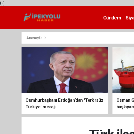
(
(
Gündem
Siy
Teknoloji
Anasayfa
Cumhurbaşkanı Erdoğan’dan 'Terörsüz
Osman Ga
Türkiye' mesajı
başlayac
üretimi 8