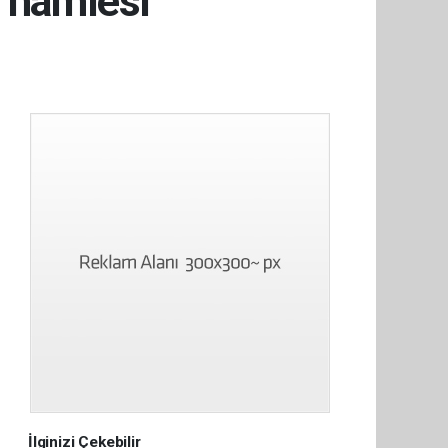
k hamlesi
İlginizi Çekebilir