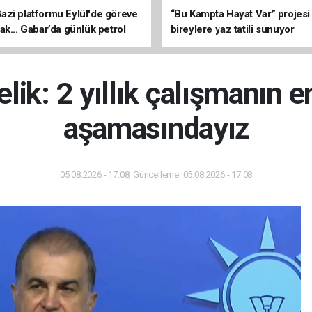
zi platformu Eylül'de göreve
“Bu Kampta Hayat Var” projesi
ak... Gabar’da günlük petrol
bireylere yaz tatili sunuyor
3 bin 200 varile ulaştı
lik: 2 yıllık çalışmanın e
aşamasındayız
05.08.2026 - 17:08, Güncelleme: 05.08.2026 - 17:08