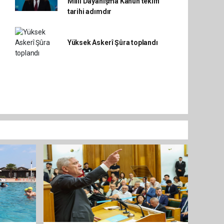
Millî Dayanışma Kanun teklifi
tarihi adımdır
Yüksek Askerî Şûra toplandı