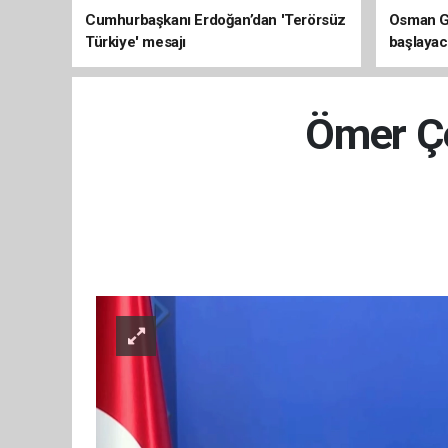
Cumhurbaşkanı Erdoğan’dan 'Terörsüz
Osman Ga
Türkiye' mesajı
başlayac
üretimi 8
Ömer Çe