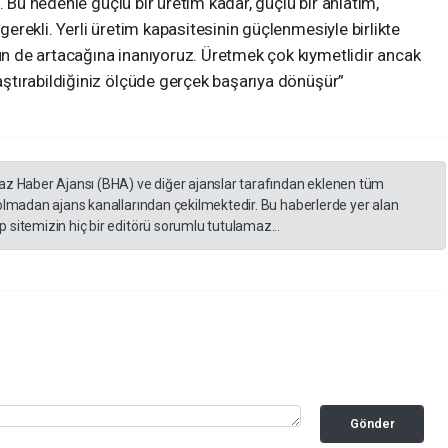
. Bu nedenle güçlü bir üretim kadar, güçlü bir anlatım,
rekli. Yerli üretim kapasitesinin güçlenmesiyle birlikte
 de artacağına inanıyoruz. Üretmek çok kıymetlidir ancak
tırabildiğiniz ölçüde gerçek başarıya dönüşür”
yaz Haber Ajansı (BHA) ve diğer ajanslar tarafından eklenen tüm
 olmadan ajans kanallarından çekilmektedir. Bu haberlerde yer alan
 sitemizin hiç bir editörü sorumlu tutulamaz...
Gönder