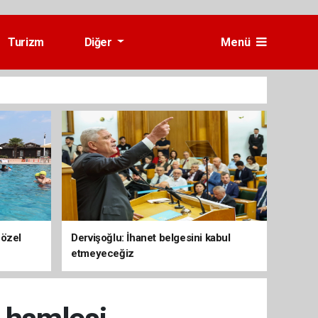
Turizm
Diğer
Menü
 özel
Dervişoğlu: İhanet belgesini kabul
etmeyeceğiz