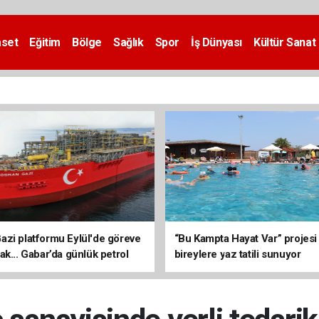
aset
Eğitim
Bölge
Sağlık
Spor
İş Dünyası
Kültür Sanat
zi platformu Eylül'de göreve
“Bu Kampta Hayat Var” projesi
ak... Gabar’da günlük petrol
bireylere yaz tatili sunuyor
3 bin 200 varile ulaştı