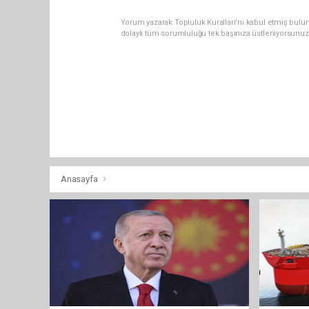
Yorum yazarak Topluluk Kuralları’nı kabul etmiş bulun
dolaylı tüm sorumluluğu tek başınıza üstleniyorsunuz
Anasayfa