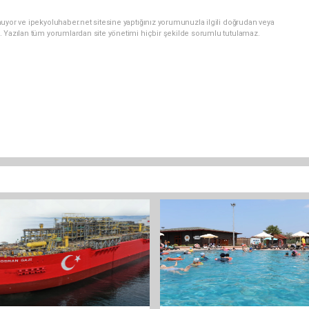
uyor ve ipekyoluhaber.net sitesine yaptığınız yorumunuzla ilgili doğrudan veya
. Yazılan tüm yorumlardan site yönetimi hiçbir şekilde sorumlu tutulamaz.