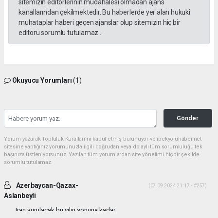
sitemizin editörlerinin müdahalesi olmadan ajans
kanallarından çekilmektedir. Bu haberlerde yer alan hukuki
muhataplar haberi geçen ajanslar olup sitemizin hiç bir
editörü sorumlu tutulamaz...
Okuyucu Yorumları
(1)
Gönder
Yorum yazarak Topluluk Kuralları’nı kabul etmiş bulunuyor ve ipekyoluhaber.net
sitesine yaptığınız yorumunuzla ilgili doğrudan veya dolaylı tüm sorumluluğu tek
başınıza üstleniyorsunuz. Yazılan tüm yorumlardan site yönetimi hiçbir şekilde
sorumlu tutulamaz.
Azerbaycan-Qazax-
(07.09.2024 21:17 - #257)
Aslanbeyli
Iran vurulacak bu yilin sonuna kadar...