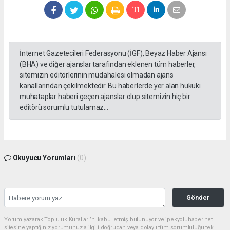
İnternet Gazetecileri Federasyonu (İGF), Beyaz Haber Ajansı
(BHA) ve diğer ajanslar tarafından eklenen tüm haberler,
sitemizin editörlerinin müdahalesi olmadan ajans
kanallarından çekilmektedir. Bu haberlerde yer alan hukuki
muhataplar haberi geçen ajanslar olup sitemizin hiç bir
editörü sorumlu tutulamaz...
Okuyucu Yorumları
(0)
Gönder
Yorum yazarak Topluluk Kuralları’nı kabul etmiş bulunuyor ve ipekyoluhaber.net
sitesine yaptığınız yorumunuzla ilgili doğrudan veya dolaylı tüm sorumluluğu tek