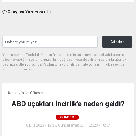
Okuyucu Yorumları
(0)
Gönder
Yorum yazarak Topluluk Kuralları’nı kabul etmiş bulunuyor ve ipekyoluhaber.net
sitesine yaptığınız yorumunuzla ilgili doğrudan veya dolaylı tüm sorumluluğu tek
başınıza üstleniyorsunuz. Yazılan tüm yorumlardan site yönetimi hiçbir şekilde
sorumlu tutulamaz.
Anasayfa
Gündem
ABD uçakları İncirlik'e neden geldi?
GÜNDEM
01.11.2023 - 13:27, Güncelleme: 03.11.2023 - 10:57