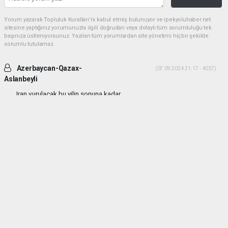
Yorum yazarak Topluluk Kuralları’nı kabul etmiş bulunuyor ve ipekyoluhaber.net
sitesine yaptığınız yorumunuzla ilgili doğrudan veya dolaylı tüm sorumluluğu tek
başınıza üstleniyorsunuz. Yazılan tüm yorumlardan site yönetimi hiçbir şekilde
sorumlu tutulamaz.
Azerbaycan-Qazax-
(07.09.2024 21:17 - #257)
Aslanbeyli
Iran vurulacak bu yilin sonuna kadar...
Yorumu Yanıtla
haber paketi
haber scripti
haber yazılımı
Tüm hakları saklı tutulmaktadır.Copyright 2026©
Haber Yazılımı:
Web Aksiyon ®
(
(
(