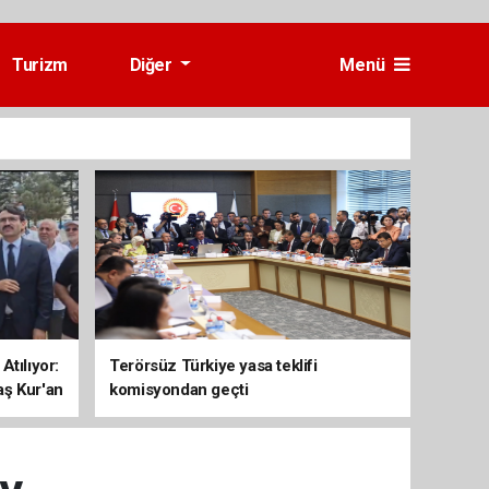
Turizm
Diğer
Menü
Atılıyor:
Terörsüz Türkiye yasa teklifi
aş Kur'an
komisyondan geçti