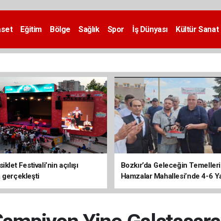
aset
Eğitim
Bölge
Sağlık
Spor
İş Dünyası
Kültür Sanat
iklet Festivali’nin açılışı
Bozkır’da Geleceğin Temelleri 
 gerçekleşti
Hamzalar Mahallesi’nde 4-6 Y
Kursu İnşaatı Başladı