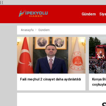
(
(
Gündem
Siy
Teknoloji
Anasayfa
Gündem
Faili meçhul 2 cinayet daha aydınlatıldı
Konya Bis
coşkuyla