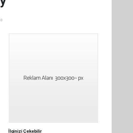
y
38
İlginizi Çekebilir