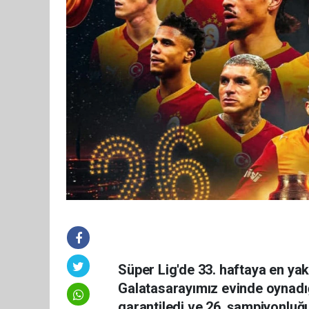
Süper Lig'de 33. haftaya en ya
Galatasarayımız evinde oynadı
garantiledi ve 26. şampiyonluğu