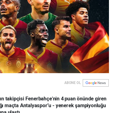
ABONE OL
kın takipçisi Fenerbahçe'nin 4 puan önünde giren
ğı maçta Antalyaspor’u - yenerek şampiyonluğu
na ulaştı.