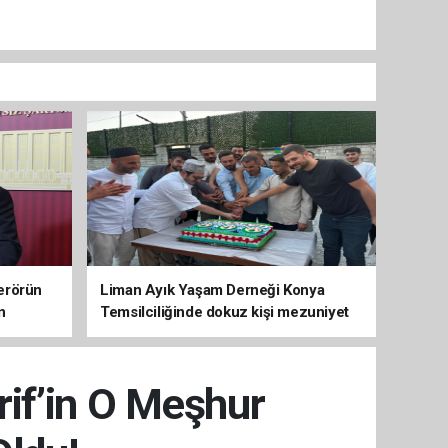
erörün
Liman Ayık Yaşam Derneği Konya
n
Temsilciliğinde dokuz kişi mezuniyet
sevinci yaşadı
rif’in O Meşhur