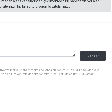
 olmadan ajans kanallarından çekilmektedir. Bu haberlerde yer alan
 sitemizin hiç bir editörü sorumlu tutulamaz...
Gönder
uyor ve ipekyoluhaber.net sitesine yaptığınız yorumunuzla ilgili doğrudan veya
. Yazılan tüm yorumlardan site yönetimi hiçbir şekilde sorumlu tutulamaz.