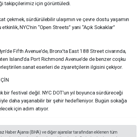
i takipçilerimiz için görüntüledi.
ikkat çekmek, sürdürülebilir ulaşımın ve çevre dostu yaşamın
tkinlik, NYC’nin “Open Streets” yani “Açık Sokaklar”
’de Fifth Avenue’de, Bronx’ta East 188 Street civarında,
ten Island’da Port Richmond Avenue’de de benzer coşku
eştirilen sanat eserleri de ziyaretçilerin ilgisini çekiyor.
İÇİN
k bir festival değil. NYC DOT’un yıl boyunca sürdüreceği
iyle daha yaşanabilir bir şehir hedefleniyor. Bugün sokağa
lecek için adım atıyor.
yaz Haber Ajansı (BHA) ve diğer ajanslar tarafından eklenen tüm