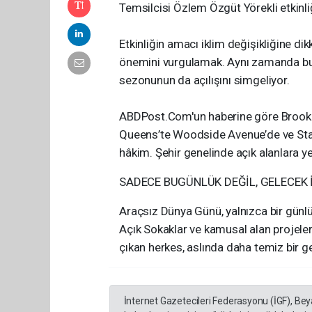
Temsilcisi Özlem Özgüt Yörekli etkinliğ
Etkinliğin amacı iklim değişikliğine d
önemini vurgulamak. Aynı zamanda bu e
sezonunun da açılışını simgeliyor.
ABDPost.Com'un haberine göre Brooklyn
Queens’te Woodside Avenue’de ve Sta
hâkim. Şehir genelinde açık alanlara yerl
SADECE BUGÜNLÜK DEĞİL, GELECEK 
Araçsız Dünya Günü, yalnızca bir günlü
Açık Sokaklar ve kamusal alan projeler
çıkan herkes, aslında daha temiz bir ge
İnternet Gazetecileri Federasyonu (İGF), Be