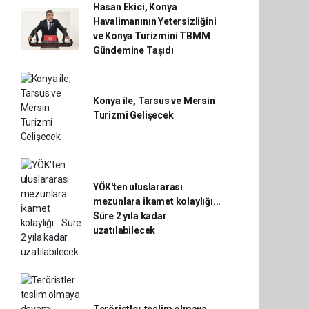
Hasan Ekici, Konya
Havalimanının Yetersizliğini
ve Konya Turizmini TBMM
Gündemine Taşıdı
Konya ile, Tarsus ve Mersin
Turizmi Gelişecek
YÖK'ten uluslararası
mezunlara ikamet kolaylığı...
Süre 2 yıla kadar
uzatılabilecek