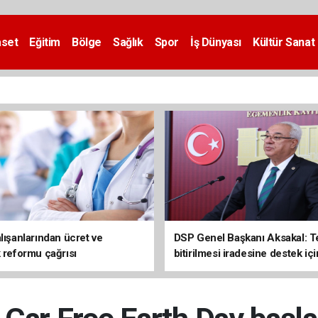
aset
Eğitim
Bölge
Sağlık
Spor
İş Dünyası
Kültür Sanat
lışanlarından ücret ve
DSP Genel Başkanı Aksakal: T
k reformu çağrısı
bitirilmesi iradesine destek içi
imzalayacağım