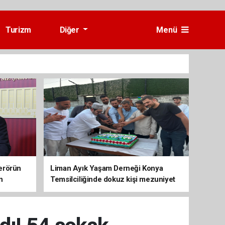
Turizm
Diğer
Menü
erörün
Liman Ayık Yaşam Derneği Konya
n
Temsilciliğinde dokuz kişi mezuniyet
sevinci yaşadı