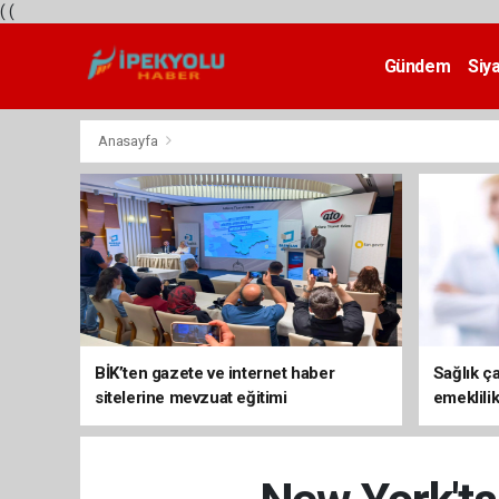
(
(
Gündem
Siy
Teknoloji
Anasayfa
BİK’ten gazete ve internet haber
Sağlık ça
sitelerine mevzuat eğitimi
emeklili