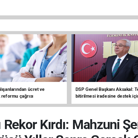
lışanlarından ücret ve
DSP Genel Başkanı Aksakal: T
k reformu çağrısı
bitirilmesi iradesine destek içi
imzalayacağım
ı Rekor Kırdı: Mahzuni Şe