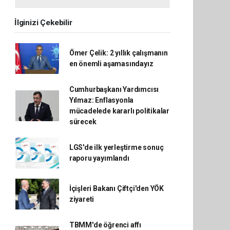
İlginizi Çekebilir
Ömer Çelik: 2 yıllık çalışmanın
en önemli aşamasındayız
Cumhurbaşkanı Yardımcısı
Yılmaz: Enflasyonla
mücadelede kararlı politikalar
sürecek
LGS'de ilk yerleştirme sonuç
raporu yayımlandı
İçişleri Bakanı Çiftçi'den YÖK
ziyareti
TBMM'de öğrenci affı