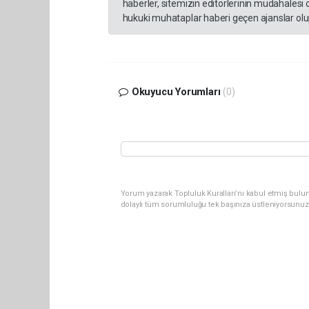
haberler, sitemizin editörlerinin müdahalesi
hukuki muhataplar haberi geçen ajanslar olup
Okuyucu Yorumları
(0)
Yorum yazarak Topluluk Kuralları’nı kabul etmiş bulun
dolaylı tüm sorumluluğu tek başınıza üstleniyorsunuz