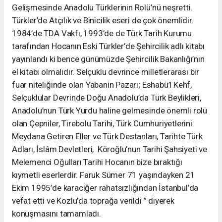
Gelişmesinde Anadolu Türklerinin Rolü’nü neşretti.
Türkler’de Atçılık ve Binicilik eseri de çok önemlidir.
1984’de TDA Vakfı, 1993’de de Türk Tarih Kurumu
tarafından Hocanın Eski Türkler’de Şehircilik adlı kitabı
yayınlandı ki bence günümüzde Şehircilik Bakanlığı’nın
el kitabı olmalıdır. Selçuklu devrince milletlerarası bir
fuar niteliğinde olan Yabanin Pazarı; Eshabü’l Kehf,
Selçuklular Devrinde Doğu Anadolu’da Türk Beylikleri,
Anadolu’nun Türk Yurdu haline gelmesinde önemli rolü
olan Çepniler, Tirebolu Tarihi, Türk Cumhuriyetlerini
Meydana Getiren Eller ve Türk Destanları, Tarihte Türk
Adları, İslâm Devletleri, Köroğlu’nun Tarihi Şahsiyeti ve
Melemenci Oğulları Tarihi Hocanın bize bıraktığı
kıymetli eserlerdir. Faruk Sümer 71 yaşındayken 21
Ekim 1995’de karaciğer rahatsızlığından İstanbul’da
vefat etti ve Kozlu’da toprağa verildi ” diyerek
konuşmasını tamamladı.