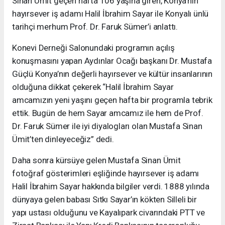
Sinan Ümit geçen hafta 106 yaşına giren, Konya’nın
hayırsever iş adamı Halil İbrahim Sayar ile Konyalı ünlü
tarihçi merhum Prof. Dr. Faruk Sümer’i anlattı.
Konevi Derneği Salonundaki programın açılış
konuşmasını yapan Aydınlar Ocağı başkanı Dr. Mustafa
Güçlü Konya’nın değerli hayırsever ve kültür insanlarının
olduğuna dikkat çekerek “Halil İbrahim Sayar
amcamızın yeni yaşını geçen hafta bir programla tebrik
ettik. Bugün de hem Sayar amcamız ile hem de Prof.
Dr. Faruk Sümer ile iyi diyalogları olan Mustafa Sinan
Ümit’ten dinleyeceğiz” dedi.
Daha sonra kürsüye gelen Mustafa Sinan Ümit
fotoğraf gösterimleri eşliğinde hayırsever iş adamı
Halil İbrahim Sayar hakkında bilgiler verdi. 1888 yılında
dünyaya gelen babası Sıtkı Sayar’ın kökten Silleli bir
yapı ustası olduğunu ve Kayalıpark civarındaki PTT ve