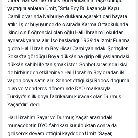
Ziraat Bankası ile Yapı Kredi Bankasının taşeronluğu
yaptığını anlatan Ümit, “Sıtkı Bey Bu kazançla Kapu
Camii civarında Nalburiye dükkânı açarak ticari hayata
atılır. İşler büyüyünce de o sırada Karma Ortaokulunda
ikinci sınıf öğrencisi olan oğlu Halil İbrahim’i okuldan
ayırarak yanına alır. İşe başladığı 1939’da İzmir Fuarına
giden Halil İbrahim Bey Hisar Cami yanındaki Şeritçiler
Sokak’ta gördüğü Boya dükkânına girip elli yaşlarındaki
dükkân sahibi ile tanışmak ister. Sohbet sırasında ikisi
de birbirinden etkilenir ve Halil İbrahim Bey oradan iki
vagon boya satın alır. Sohbet ettiği kişi Rodos doğumlu
olan ve Menderes döneminde DYO markasıyla
Türkiye’nin ilk boya fabrikasını kuracak olan Durmuş
Yaşar’dır” dedi.
Halil İbrahim Sayar ve Durmuş Yaşar arasındaki
münasebetin DYO fabrikası kurulduktan sonra da
gelişerek devam ettiğini kaydeden Ümit “Sayar,