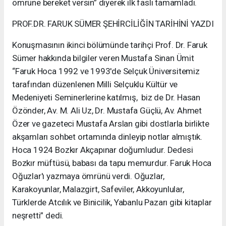
ömrüne bereket versin” diyerek ilk faslı tamamladı.
PROF.DR. FARUK SÜMER ŞEHİRCİLİĞİN TARİHİNİ YAZDI
Konuşmasının ikinci bölümünde tarihçi Prof. Dr. Faruk
Sümer hakkında bilgiler veren Mustafa Sinan Ümit
“Faruk Hoca 1992 ve 1993'de Selçuk Üniversitemiz
tarafından düzenlenen Milli Selçuklu Kültür ve
Medeniyeti Seminerlerine katılmış, biz de Dr. Hasan
Özönder, Av. M. Ali Uz, Dr. Mustafa Güçlü, Av. Ahmet
Özer ve gazeteci Mustafa Arslan gibi dostlarla birlikte
akşamları sohbet ortamında dinleyip notlar almıştık.
Hoca 1924 Bozkır Akçapınar doğumludur. Dedesi
Bozkır müftüsü, babası da tapu memurdur. Faruk Hoca
Oğuzlar'ı yazmaya ömrünü verdi. Oğuzlar,
Karakoyunlar, Malazgirt, Safeviler, Akkoyunlular,
Türklerde Atcılık ve Binicilik, Yabanlu Pazarı gibi kitaplar
neşretti” dedi.