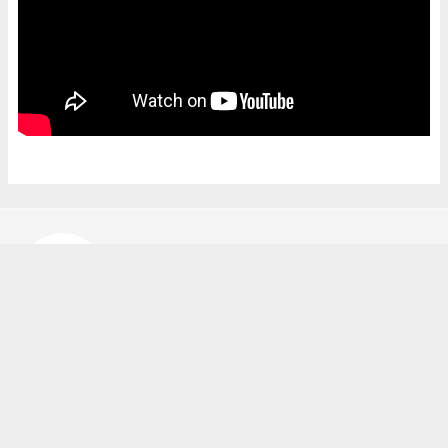
Bekir Karakuş
bekir@ipekyoluhaber.net
Okuyucu Yorumları
(0)