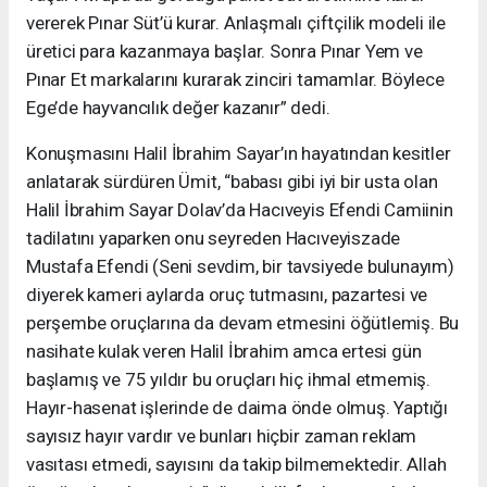
vererek Pınar Süt’ü kurar. Anlaşmalı çiftçilik modeli ile
üretici para kazanmaya başlar. Sonra Pınar Yem ve
Pınar Et markalarını kurarak zinciri tamamlar. Böylece
Ege’de hayvancılık değer kazanır” dedi.
Konuşmasını Halil İbrahim Sayar’ın hayatından kesitler
anlatarak sürdüren Ümit, “babası gibi iyi bir usta olan
Halil İbrahim Sayar Dolav’da Hacıveyis Efendi Camiinin
tadilatını yaparken onu seyreden Hacıveyiszade
Mustafa Efendi (Seni sevdim, bir tavsiyede bulunayım)
diyerek kameri aylarda oruç tutmasını, pazartesi ve
perşembe oruçlarına da devam etmesini öğütlemiş. Bu
nasihate kulak veren Halil İbrahim amca ertesi gün
başlamış ve 75 yıldır bu oruçları hiç ihmal etmemiş.
Hayır-hasenat işlerinde de daima önde olmuş. Yaptığı
sayısız hayır vardır ve bunları hiçbir zaman reklam
vasıtası etmedi, sayısını da takip bilmemektedir. Allah