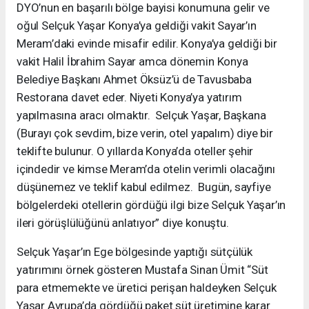
DYO’nun en başarılı bölge bayisi konumuna gelir ve
oğul Selçuk Yaşar Konya’ya geldiği vakit Sayar’ın
Meram’daki evinde misafir edilir. Konya’ya geldiği bir
vakit Halil İbrahim Sayar amca dönemin Konya
Belediye Başkanı Ahmet Öksüz’ü de Tavusbaba
Restorana davet eder. Niyeti Konya’ya yatırım
yapılmasına aracı olmaktır. Selçuk Yaşar, Başkana
(Burayı çok sevdim, bize verin, otel yapalım) diye bir
teklifte bulunur. O yıllarda Konya’da oteller şehir
içindedir ve kimse Meram’da otelin verimli olacağını
düşünemez ve teklif kabul edilmez. Bugün, sayfiye
bölgelerdeki otellerin gördüğü ilgi bize Selçuk Yaşar’ın
ileri görüşlülüğünü anlatıyor” diye konuştu.
Selçuk Yaşar’ın Ege bölgesinde yaptığı sütçülük
yatırımını örnek gösteren Mustafa Sinan Ümit “Süt
para etmemekte ve üretici perişan haldeyken Selçuk
Yaşar Avrupa’da gördüğü paket süt üretimine karar