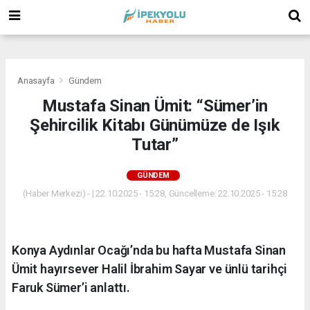
(
(
(
Anasayfa
Gündem
Mustafa Sinan Ümit: “Sümer’in
Şehircilik Kitabı Günümüze de Işık
Tutar”
GÜNDEM
(Haber Merkezi) - | 22.10.2025 - 15:28, Güncelleme: 22.10.2025 - 15:28
Konya Aydınlar Ocağı’nda bu hafta Mustafa Sinan
Ümit hayırsever Halil İbrahim Sayar ve ünlü tarihçi
Faruk Sümer’i anlattı.