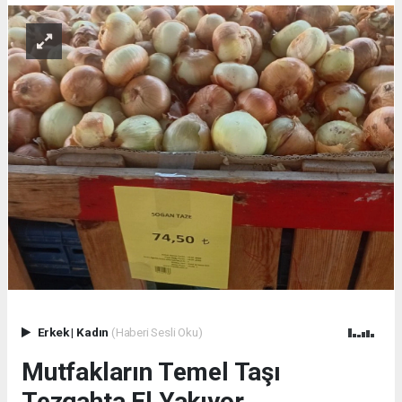
Erkek
|
Kadın
(Haberi Sesli Oku)
Mutfakların Temel Taşı
Tezgahta El Yakıyor