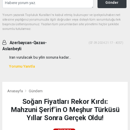
Gönder
Yorum yazarak Topluluk Kuralları’nı kabul etmiş bulunuyor ve ipekyoluhaber.net
sitesine yaptığınız yorumunuzla ilgili doğrudan veya dolaylı tüm sorumluluğu tek
başınıza üstleniyorsunuz. Yazılan tüm yorumlardan site yönetimi hiçbir şekilde
sorumlu tutulamaz.
Azerbaycan-Qazax-
(07.09.2024 21:17 - #257)
Aslanbeyli
Iran vurulacak bu yilin sonuna kadar...
Yorumu Yanıtla
Anasayfa
Gündem
Soğan Fiyatları Rekor Kırdı:
Mahzuni Şerif’in O Meşhur Türküsü
Yıllar Sonra Gerçek Oldu!