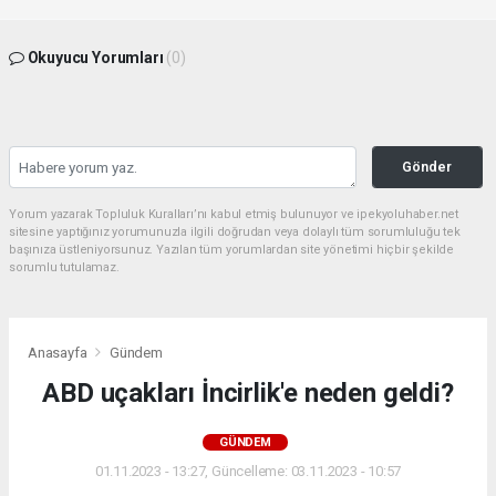
Okuyucu Yorumları
(0)
Gönder
Yorum yazarak Topluluk Kuralları’nı kabul etmiş bulunuyor ve ipekyoluhaber.net
sitesine yaptığınız yorumunuzla ilgili doğrudan veya dolaylı tüm sorumluluğu tek
başınıza üstleniyorsunuz. Yazılan tüm yorumlardan site yönetimi hiçbir şekilde
sorumlu tutulamaz.
Anasayfa
Gündem
ABD uçakları İncirlik'e neden geldi?
GÜNDEM
01.11.2023 - 13:27, Güncelleme: 03.11.2023 - 10:57