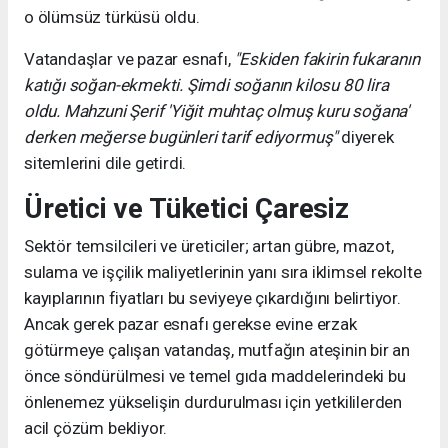
o ölümsüz türküsü oldu.
Vatandaşlar ve pazar esnafı,
"Eskiden fakirin fukaranın
katığı soğan-ekmekti. Şimdi soğanın kilosu 80 lira
oldu. Mahzuni Şerif 'Yiğit muhtaç olmuş kuru soğana'
derken meğerse bugünleri tarif ediyormuş"
diyerek
sitemlerini dile getirdi.
Üretici ve Tüketici Çaresiz
Sektör temsilcileri ve üreticiler; artan gübre, mazot,
sulama ve işçilik maliyetlerinin yanı sıra iklimsel rekolte
kayıplarının fiyatları bu seviyeye çıkardığını belirtiyor.
Ancak gerek pazar esnafı gerekse evine erzak
götürmeye çalışan vatandaş, mutfağın ateşinin bir an
önce söndürülmesi ve temel gıda maddelerindeki bu
önlenemez yükselişin durdurulması için yetkililerden
acil çözüm bekliyor.