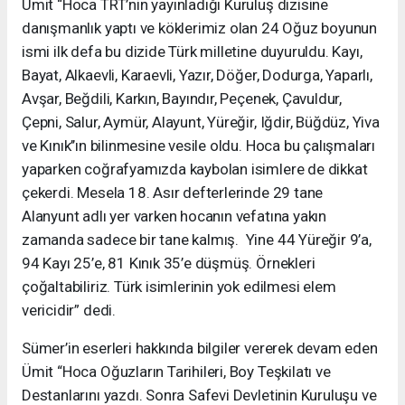
Ümit “Hoca TRT’nin yayınladığı Kuruluş dizisine
danışmanlık yaptı ve köklerimiz olan 24 Oğuz boyunun
ismi ilk defa bu dizide Türk milletine duyuruldu. Kayı,
Bayat, Alkaevli, Karaevli, Yazır, Döğer, Dodurga, Yaparlı,
Avşar, Beğdili, Karkın, Bayındır, Peçenek, Çavuldur,
Çepni, Salur, Aymür, Alayunt, Yüreğir, Iğdir, Büğdüz, Yiva
ve Kınık’’ın bilinmesine vesile oldu. Hoca bu çalışmaları
yaparken coğrafyamızda kaybolan isimlere de dikkat
çekerdi. Mesela 18. Asır defterlerinde 29 tane
Alanyunt adlı yer varken hocanın vefatına yakın
zamanda sadece bir tane kalmış. Yine 44 Yüreğir 9’a,
94 Kayı 25’e, 81 Kınık 35’e düşmüş. Örnekleri
çoğaltabiliriz. Türk isimlerinin yok edilmesi elem
vericidir” dedi.
Sümer’in eserleri hakkında bilgiler vererek devam eden
Ümit “Hoca Oğuzların Tarihileri, Boy Teşkilatı ve
Destanlarını yazdı. Sonra Safevi Devletinin Kuruluşu ve