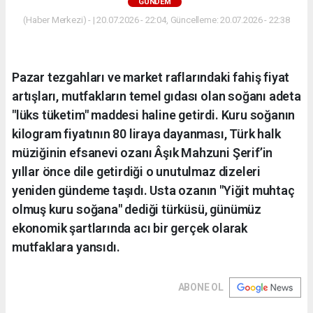
GÜNDEM
(Haber Merkezi) - | 20.07.2026 - 22:04, Güncelleme: 20.07.2026 - 22:38
Pazar tezgahları ve market raflarındaki fahiş fiyat
artışları, mutfakların temel gıdası olan soğanı adeta
"lüks tüketim" maddesi haline getirdi. Kuru soğanın
kilogram fiyatının 80 liraya dayanması, Türk halk
müziğinin efsanevi ozanı Âşık Mahzuni Şerif’in
yıllar önce dile getirdiği o unutulmaz dizeleri
yeniden gündeme taşıdı. Usta ozanın "Yiğit muhtaç
olmuş kuru soğana" dediği türküsü, günümüz
ekonomik şartlarında acı bir gerçek olarak
mutfaklara yansıdı.
ABONE OL