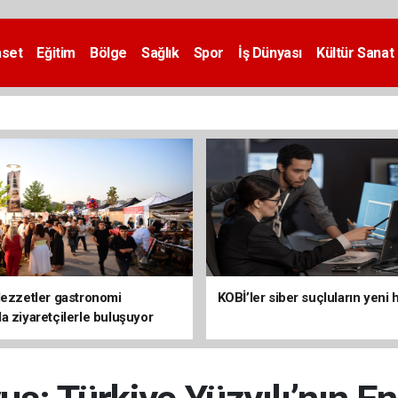
aset
Eğitim
Bölge
Sağlık
Spor
İş Dünyası
Kültür Sanat
lezzetler gastronomi
KOBİ’ler siber suçluların yeni 
a ziyaretçilerle buluşuyor