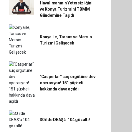
Havalimanının Yetersizliğini
ve Konya Turizmini TBMM
Gündemine Taşıdı
Konya ile, Tarsus ve Mersin
Turizmi Gelişecek
"Casperlar" suç örgütüne dev
operasyon! 151 şüpheli
hakkında dava açıldı
30 ilde DEAŞ'a 104 gözaltı!