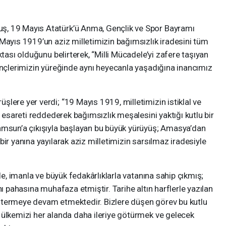
ş, 19 Mayıs Atatürk’ü Anma, Gençlik ve Spor Bayramı
Mayıs 1919’un aziz milletimizin bağımsızlık iradesini tüm
ktası olduğunu belirterek, “Milli Mücadele’yi zafere taşıyan
ençlerimizin yüreğinde aynı heyecanla yaşadığına inancımız
lere yer verdi; “19 Mayıs 1919, milletimizin istiklal ve
, esareti reddederek bağımsızlık meşalesini yaktığı kutlu bir
amsun’a çıkışıyla başlayan bu büyük yürüyüş; Amasya’dan
ir yanına yayılarak aziz milletimizin sarsılmaz iradesiyle
nde, imanla ve büyük fedakârlıklarla vatanına sahip çıkmış;
nı pahasına muhafaza etmiştir. Tarihe altın harflerle yazılan
stermeye devam etmektedir. Bizlere düşen görev bu kutlu
 ülkemizi her alanda daha ileriye götürmek ve gelecek