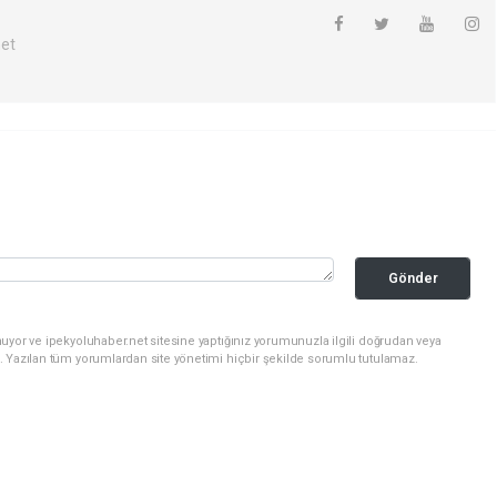
net
Gönder
uyor ve ipekyoluhaber.net sitesine yaptığınız yorumunuzla ilgili doğrudan veya
. Yazılan tüm yorumlardan site yönetimi hiçbir şekilde sorumlu tutulamaz.