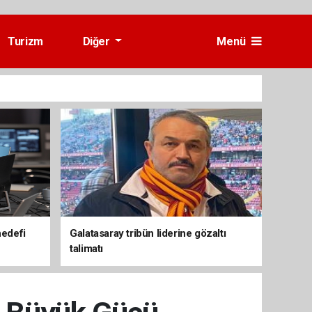
Turizm
Diğer
Menü
hedefi
Galatasaray tribün liderine gözaltı
talimatı