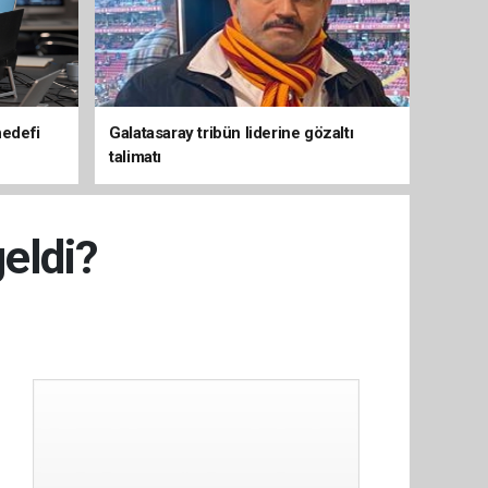
hedefi
Galatasaray tribün liderine gözaltı
talimatı
geldi?