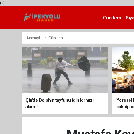
(
(
Gündem
Siy
Teknoloji
Anasayfa
Gündem
Çin’de Dolphin tayfunu için kırmızı
Yöresel 
alarm!
sokağınd