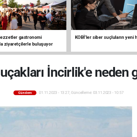
lezzetler gastronomi
KOBİ’ler siber suçluların yeni 
a ziyaretçilerle buluşuyor
çakları İncirlik'e neden 
01.11.2023 - 13:27, Güncelleme: 03.11.2023 - 10:57
Gündem