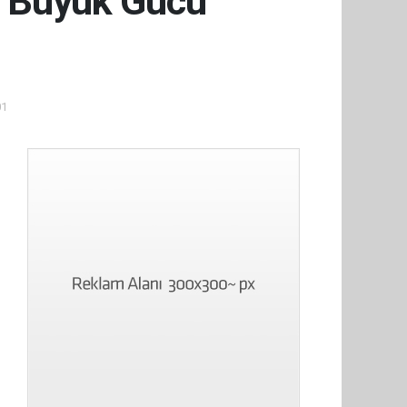
En Büyük Gücü
01