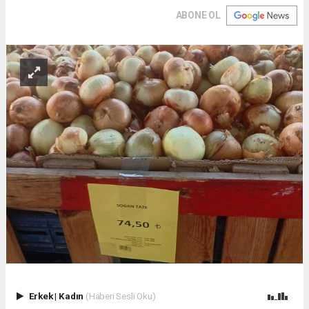
ABONE OL
Erkek
|
Kadın
(Haberi Sesli Oku)