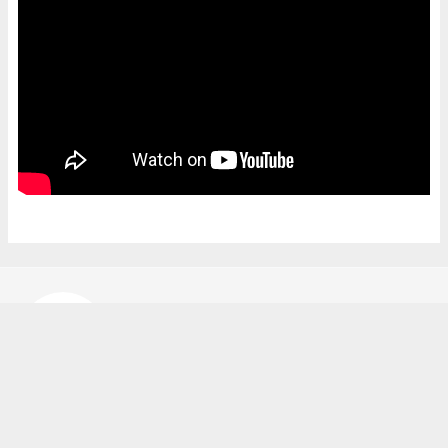
Bekir Karakuş
bekir@ipekyoluhaber.net
Okuyucu Yorumları
(0)