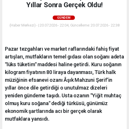
Yıllar Sonra Gerçek Oldu!
GÜNDEM
(Haber Merkezi) - | 20.07.2026 - 22:04, Güncelleme: 20.07.2026 - 22:38
Pazar tezgahları ve market raflarındaki fahiş fiyat
artışları, mutfakların temel gıdası olan soğanı adeta
"lüks tüketim" maddesi haline getirdi. Kuru soğanın
kilogram fiyatının 80 liraya dayanması, Türk halk
müziğinin efsanevi ozanı Âşık Mahzuni Şerif’in
yıllar önce dile getirdiği o unutulmaz dizeleri
yeniden gündeme taşıdı. Usta ozanın "Yiğit muhtaç
olmuş kuru soğana" dediği türküsü, günümüz
ekonomik şartlarında acı bir gerçek olarak
mutfaklara yansıdı.