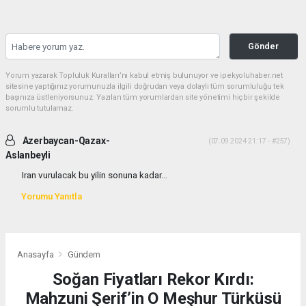
Gönder
Yorum yazarak Topluluk Kuralları’nı kabul etmiş bulunuyor ve ipekyoluhaber.net
sitesine yaptığınız yorumunuzla ilgili doğrudan veya dolaylı tüm sorumluluğu tek
başınıza üstleniyorsunuz. Yazılan tüm yorumlardan site yönetimi hiçbir şekilde
sorumlu tutulamaz.
Azerbaycan-Qazax-
(07.09.2024 21:17 - #257)
Aslanbeyli
Iran vurulacak bu yilin sonuna kadar...
Yorumu Yanıtla
Anasayfa
Gündem
Soğan Fiyatları Rekor Kırdı:
Mahzuni Şerif’in O Meşhur Türküsü