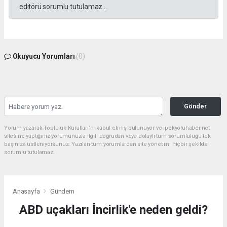
editörü sorumlu tutulamaz...
Okuyucu Yorumları
(0)
Gönder
Yorum yazarak Topluluk Kuralları’nı kabul etmiş bulunuyor ve ipekyoluhaber.net
sitesine yaptığınız yorumunuzla ilgili doğrudan veya dolaylı tüm sorumluluğu tek
başınıza üstleniyorsunuz. Yazılan tüm yorumlardan site yönetimi hiçbir şekilde
sorumlu tutulamaz.
Anasayfa
Gündem
ABD uçakları İncirlik'e neden geldi?