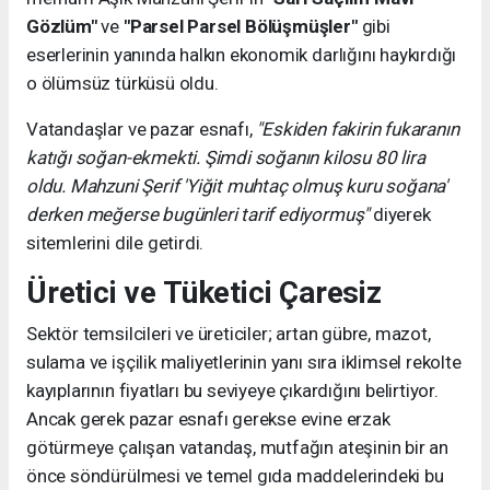
Gözlüm"
ve
"Parsel Parsel Bölüşmüşler"
gibi
eserlerinin yanında halkın ekonomik darlığını haykırdığı
o ölümsüz türküsü oldu.
Vatandaşlar ve pazar esnafı,
"Eskiden fakirin fukaranın
katığı soğan-ekmekti. Şimdi soğanın kilosu 80 lira
oldu. Mahzuni Şerif 'Yiğit muhtaç olmuş kuru soğana'
derken meğerse bugünleri tarif ediyormuş"
diyerek
sitemlerini dile getirdi.
Üretici ve Tüketici Çaresiz
Sektör temsilcileri ve üreticiler; artan gübre, mazot,
sulama ve işçilik maliyetlerinin yanı sıra iklimsel rekolte
kayıplarının fiyatları bu seviyeye çıkardığını belirtiyor.
Ancak gerek pazar esnafı gerekse evine erzak
götürmeye çalışan vatandaş, mutfağın ateşinin bir an
önce söndürülmesi ve temel gıda maddelerindeki bu