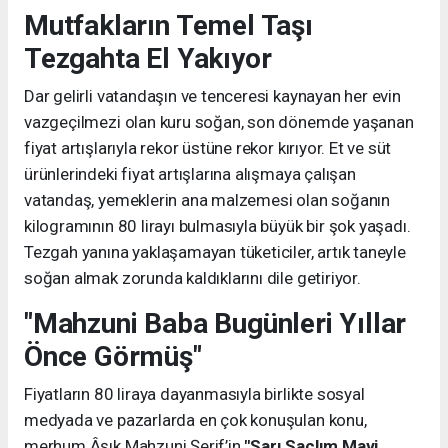
Mutfakların Temel Taşı
Tezgahta El Yakıyor
Dar gelirli vatandaşın ve tenceresi kaynayan her evin
vazgeçilmezi olan kuru soğan, son dönemde yaşanan
fiyat artışlarıyla rekor üstüne rekor kırıyor. Et ve süt
ürünlerindeki fiyat artışlarına alışmaya çalışan
vatandaş, yemeklerin ana malzemesi olan soğanın
kilogramının 80 lirayı bulmasıyla büyük bir şok yaşadı.
Tezgah yanına yaklaşamayan tüketiciler, artık taneyle
soğan almak zorunda kaldıklarını dile getiriyor.
"Mahzuni Baba Bugünleri Yıllar
Önce Görmüş"
Fiyatların 80 liraya dayanmasıyla birlikte sosyal
medyada ve pazarlarda en çok konuşulan konu,
merhum Âşık Mahzuni Şerif’in
"Sarı Saçlım Mavi