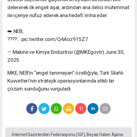
delererek ilk engeli aşar, ardından ana delici mühimmat
ile içeriye nüfuz ederek ana hedefi imha eder.
➡️ NEB;
????️… pic.twitter.com/Q4Aoz915Z7
— Makine ve Kimya Endüstrisi (@MKEgovtr) June 30,
2025
MKE, NEB’in “engel tanımayan” özelliğiyle, Türk Silahlı
Kuvvetleri’nin stratejik operasyonlarında etkili bir
çözüm sunduğunu vurguladı
İnternet Gazetecileri Federasyonu (İGF), Beyaz Haber Ajansı