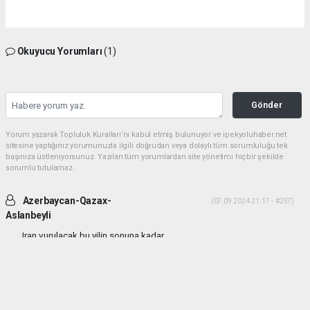
Okuyucu Yorumları
(1)
Gönder
Yorum yazarak Topluluk Kuralları’nı kabul etmiş bulunuyor ve ipekyoluhaber.net
sitesine yaptığınız yorumunuzla ilgili doğrudan veya dolaylı tüm sorumluluğu tek
başınıza üstleniyorsunuz. Yazılan tüm yorumlardan site yönetimi hiçbir şekilde
sorumlu tutulamaz.
Azerbaycan-Qazax-
(07.09.2024 21:17 - #257)
Aslanbeyli
Iran vurulacak bu yilin sonuna kadar...
Yorumu Yanıtla