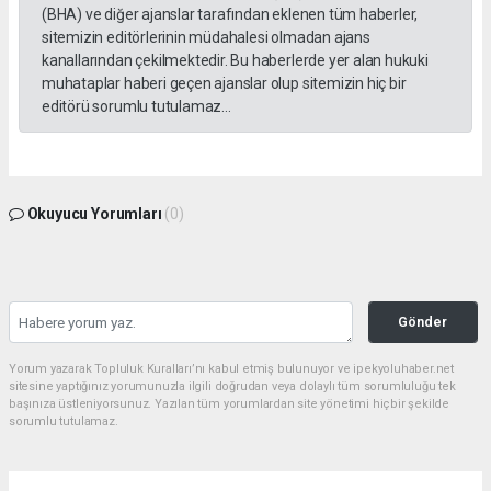
(BHA) ve diğer ajanslar tarafından eklenen tüm haberler,
sitemizin editörlerinin müdahalesi olmadan ajans
kanallarından çekilmektedir. Bu haberlerde yer alan hukuki
muhataplar haberi geçen ajanslar olup sitemizin hiç bir
editörü sorumlu tutulamaz...
Okuyucu Yorumları
(0)
Gönder
Yorum yazarak Topluluk Kuralları’nı kabul etmiş bulunuyor ve ipekyoluhaber.net
sitesine yaptığınız yorumunuzla ilgili doğrudan veya dolaylı tüm sorumluluğu tek
başınıza üstleniyorsunuz. Yazılan tüm yorumlardan site yönetimi hiçbir şekilde
sorumlu tutulamaz.