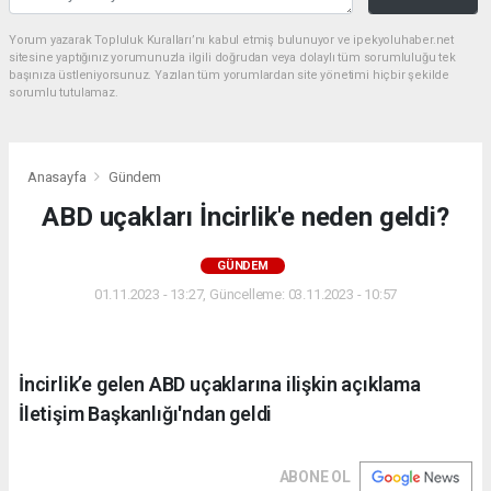
Yorum yazarak Topluluk Kuralları’nı kabul etmiş bulunuyor ve ipekyoluhaber.net
sitesine yaptığınız yorumunuzla ilgili doğrudan veya dolaylı tüm sorumluluğu tek
başınıza üstleniyorsunuz. Yazılan tüm yorumlardan site yönetimi hiçbir şekilde
sorumlu tutulamaz.
Anasayfa
Gündem
ABD uçakları İncirlik'e neden geldi?
GÜNDEM
01.11.2023 - 13:27, Güncelleme: 03.11.2023 - 10:57
İncirlik’e gelen ABD uçaklarına ilişkin açıklama
İletişim Başkanlığı'ndan geldi
ABONE OL