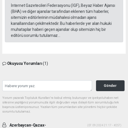
İnternet Gazetecileri Federasyonu (İGF), Beyaz Haber Ajansı
(BHA) ve diğer ajanslar tarafından eklenen tüm haberler,
sitemizin editörlerinin müdahalesi olmadan ajans
kanallarından çekilmektedir. Bu haberlerde yer alan hukuki
muhataplar haberi geçen ajanslar olup sitemizin hiç bir
editörü sorumlu tutulamaz...
Okuyucu Yorumları
(1)
Gönder
Yorum yazarak Topluluk Kuralları’nı kabul etmiş bulunuyor ve ipekyoluhaber.net
sitesine yaptığınız yorumunuzla ilgili doğrudan veya dolaylı tüm sorumluluğu tek
başınıza üstleniyorsunuz. Yazılan tüm yorumlardan site yönetimi hiçbir şekilde
sorumlu tutulamaz.
Azerbaycan-Qazax-
(07.09.2024 21:17 - #257)