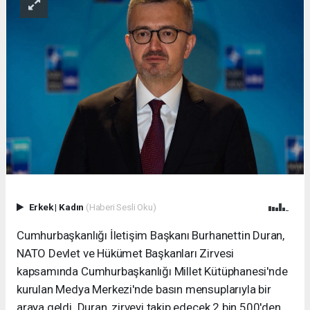
Erkek
|
Kadın
(Haberi Sesli Oku)
Cumhurbaşkanlığı İletişim Başkanı Burhanettin Duran,
NATO Devlet ve Hükümet Başkanları Zirvesi
kapsamında Cumhurbaşkanlığı Millet Kütüphanesi'nde
kurulan Medya Merkezi'nde basın mensuplarıyla bir
araya geldi. Duran, zirveyi takip edecek 2 bin 500'den