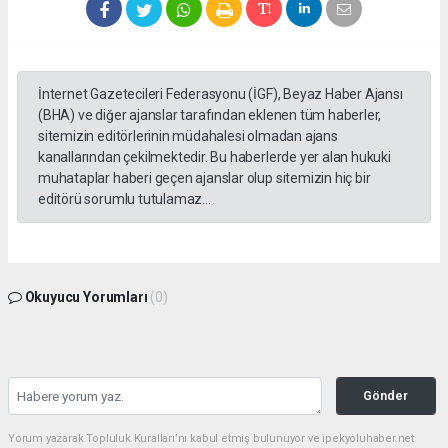
İnternet Gazetecileri Federasyonu (İGF), Beyaz Haber Ajansı
(BHA) ve diğer ajanslar tarafından eklenen tüm haberler,
sitemizin editörlerinin müdahalesi olmadan ajans
kanallarından çekilmektedir. Bu haberlerde yer alan hukuki
muhataplar haberi geçen ajanslar olup sitemizin hiç bir
editörü sorumlu tutulamaz...
Okuyucu Yorumları
(0)
Gönder
Yorum yazarak Topluluk Kuralları’nı kabul etmiş bulunuyor ve ipekyoluhaber.net