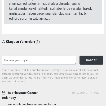
sitemizin editörlerinin müdahalesi olmadan ajans
kanallarından çekilmektedir. Bu haberlerde yer alan hukuki
muhataplar haberi geçen ajanslar olup sitemizin hiç bir
editörü sorumlu tutulamaz...
Okuyucu Yorumları
(1)
Gönder
Yorum yazarak Topluluk Kuralları’nı kabul etmiş bulunuyor ve ipekyoluhaber.net
sitesine yaptığınız yorumunuzla ilgili doğrudan veya dolaylı tüm sorumluluğu tek
başınıza üstleniyorsunuz. Yazılan tüm yorumlardan site yönetimi hiçbir şekilde
sorumlu tutulamaz.
Azerbaycan-Qazax-
(07.09.2024 21:17 - #257)
Aslanbeyli
Iran vurulacak bu yilin sonuna kadar...