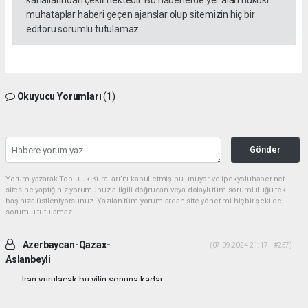
muhataplar haberi geçen ajanslar olup sitemizin hiç bir
editörü sorumlu tutulamaz...
Okuyucu Yorumları
(1)
Gönder
Yorum yazarak Topluluk Kuralları’nı kabul etmiş bulunuyor ve ipekyoluhaber.net
sitesine yaptığınız yorumunuzla ilgili doğrudan veya dolaylı tüm sorumluluğu tek
başınıza üstleniyorsunuz. Yazılan tüm yorumlardan site yönetimi hiçbir şekilde
sorumlu tutulamaz.
Azerbaycan-Qazax-
(07.09.2024 21:17 - #257)
Aslanbeyli
Iran vurulacak bu yilin sonuna kadar...
Yorumu Yanıtla