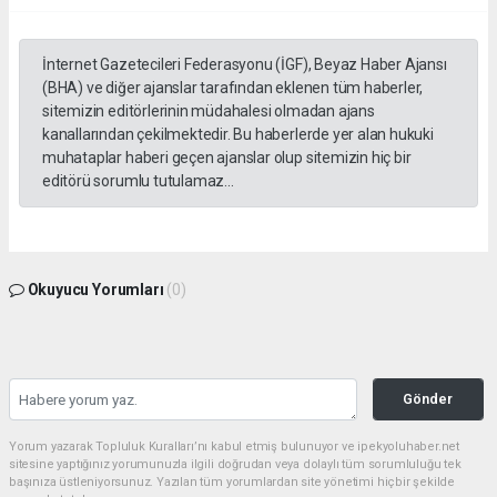
İnternet Gazetecileri Federasyonu (İGF), Beyaz Haber Ajansı
(BHA) ve diğer ajanslar tarafından eklenen tüm haberler,
sitemizin editörlerinin müdahalesi olmadan ajans
kanallarından çekilmektedir. Bu haberlerde yer alan hukuki
muhataplar haberi geçen ajanslar olup sitemizin hiç bir
editörü sorumlu tutulamaz...
Okuyucu Yorumları
(0)
Gönder
Yorum yazarak Topluluk Kuralları’nı kabul etmiş bulunuyor ve ipekyoluhaber.net
sitesine yaptığınız yorumunuzla ilgili doğrudan veya dolaylı tüm sorumluluğu tek
başınıza üstleniyorsunuz. Yazılan tüm yorumlardan site yönetimi hiçbir şekilde