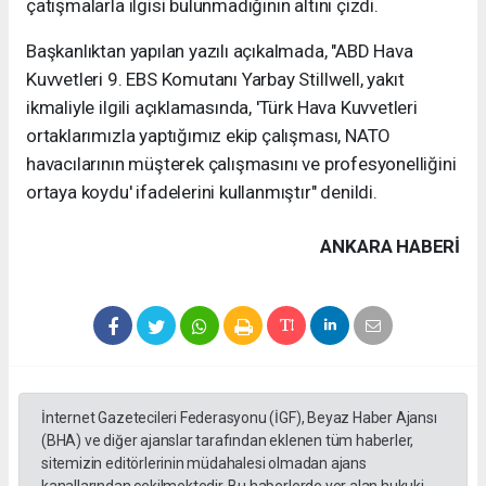
çatışmalarla ilgisi bulunmadığının altını çizdi.
Başkanlıktan yapılan yazılı açıkalmada, "ABD Hava
Kuvvetleri 9. EBS Komutanı Yarbay Stillwell, yakıt
ikmaliyle ilgili açıklamasında, 'Türk Hava Kuvvetleri
ortaklarımızla yaptığımız ekip çalışması, NATO
havacılarının müşterek çalışmasını ve profesyonelliğini
ortaya koydu' ifadelerini kullanmıştır" denildi.
ANKARA HABERİ
İnternet Gazetecileri Federasyonu (İGF), Beyaz Haber Ajansı
(BHA) ve diğer ajanslar tarafından eklenen tüm haberler,
sitemizin editörlerinin müdahalesi olmadan ajans
kanallarından çekilmektedir. Bu haberlerde yer alan hukuki