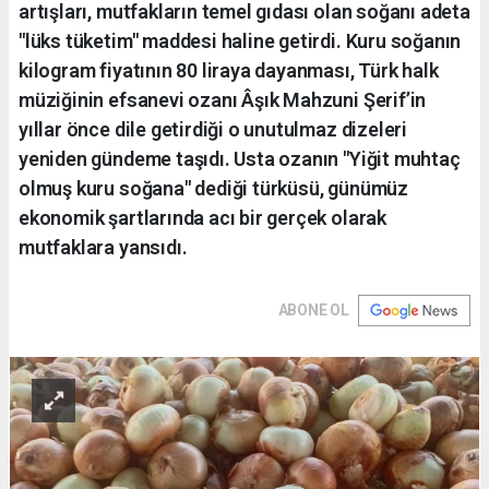
artışları, mutfakların temel gıdası olan soğanı adeta
"lüks tüketim" maddesi haline getirdi. Kuru soğanın
kilogram fiyatının 80 liraya dayanması, Türk halk
müziğinin efsanevi ozanı Âşık Mahzuni Şerif’in
yıllar önce dile getirdiği o unutulmaz dizeleri
yeniden gündeme taşıdı. Usta ozanın "Yiğit muhtaç
olmuş kuru soğana" dediği türküsü, günümüz
ekonomik şartlarında acı bir gerçek olarak
mutfaklara yansıdı.
ABONE OL