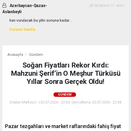
Azerbaycan-Qazax-
(07.09.2024 21:17 - #257)
Aslanbeyli
Iran vurulacak bu yilin sonuna kadar...
Yorumu Yanıtla
Anasayfa
Gündem
Soğan Fiyatları Rekor Kırdı:
Mahzuni Şerif’in O Meşhur Türküsü
Yıllar Sonra Gerçek Oldu!
GÜNDEM
(Haber Merkezi) - | 20.07.2026 - 22:04, Güncelleme: 20.07.2026 - 22:38
Pazar tezgahları ve market raflarındaki fahiş fiyat