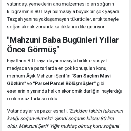
vatandaş, yemeklerin ana malzemesi olan soğanın
kilogramının 80 lirayı bulmasıyla büyük bir şok yaşadı.
Tezgah yanına yaklaşamayan tüketiciler, artık taneyle
soğan almak zorunda kaldıklarını dile getiriyor.
"Mahzuni Baba Bugünleri Yıllar
Önce Görmüş"
Fiyatların 80 liraya dayanmasıyla birlikte sosyal
medyada ve pazarlarda en çok konuşulan konu,
merhum Âşık Mahzuni Şerif’in
"Sarı Saçlım Mavi
Gözlüm"
ve
"Parsel Parsel Bölüşmüşler"
gibi
eserlerinin yanında halkın ekonomik darlığını haykırdığı
o ölümsüz türküsü oldu.
Vatandaşlar ve pazar esnafı,
"Eskiden fakirin fukaranın
katığı soğan-ekmekti. Şimdi soğanın kilosu 80 lira
oldu. Mahzuni Şerif 'Yiğit muhtaç olmuş kuru soğana'