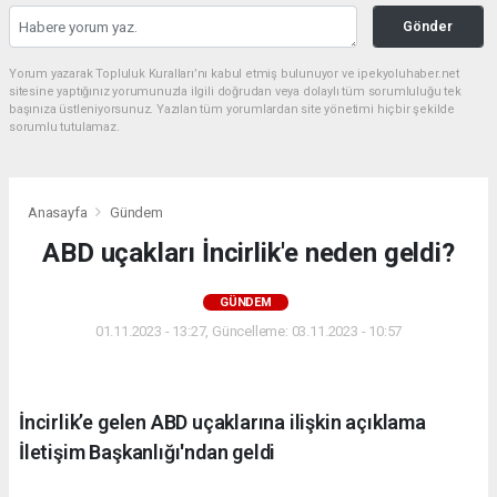
Gönder
Yorum yazarak Topluluk Kuralları’nı kabul etmiş bulunuyor ve ipekyoluhaber.net
sitesine yaptığınız yorumunuzla ilgili doğrudan veya dolaylı tüm sorumluluğu tek
başınıza üstleniyorsunuz. Yazılan tüm yorumlardan site yönetimi hiçbir şekilde
sorumlu tutulamaz.
Anasayfa
Gündem
ABD uçakları İncirlik'e neden geldi?
GÜNDEM
01.11.2023 - 13:27, Güncelleme: 03.11.2023 - 10:57
İncirlik’e gelen ABD uçaklarına ilişkin açıklama
İletişim Başkanlığı'ndan geldi