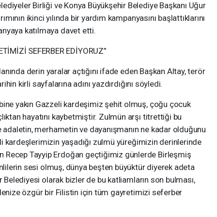
ediyeler Birliği ve Konya Büyükşehir Belediye Başkanı Uğur
ırımının ikinci yılında bir yardım kampanyasını başlattıklarını
nyaya katılmaya davet etti.
RETİMİZİ SEFERBER EDİYORUZ”
cdanında derin yaralar açtığını ifade eden Başkan Altay, terör
rihin kirli sayfalarına adını yazdırdığını söyledi.
bine yakın Gazzeli kardeşimiz şehit olmuş, çoğu çocuk
ıktan hayatını kaybetmiştir. Zulmün arşı titrettiği bu
ze adaletin, merhametin ve dayanışmanın ne kadar olduğunu
inli kardeşlerimizin yaşadığı zulmü yüreğimizin derinlerinde
n Recep Tayyip Erdoğan geçtiğimiz günlerde Birleşmiş
inlilerin sesi olmuş, dünya beşten büyüktür diyerek adeta
r Belediyesi olarak bizler de bu katliamların son bulması,
enize özgür bir Filistin için tüm gayretimizi seferber