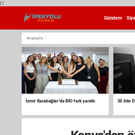
(
(
Gündem
Siy
Teknoloji
Anasayfa
İzmir Karabağlar'da BİO fark yarattı
30 ilde 