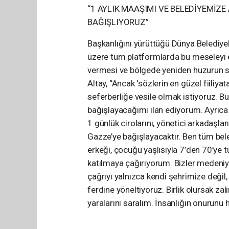
“1 AYLIK MAAŞIMI VE BELEDİYEMİZE
BAĞIŞLIYORUZ”
Başkanlığını yürüttüğü Dünya Belediyele
üzere tüm platformlarda bu meseleyi en
vermesi ve bölgede yeniden huzurun s
Altay, “Ancak ‘sözlerin en güzel fiiliya
seferberliğe vesile olmak istiyoruz. B
bağışlayacağımı ilan ediyorum. Ayrıca
1 günlük cirolarını, yönetici arkadaşl
Gazze’ye bağışlayacaktır. Ben tüm beled
erkeği, çocuğu yaşlısıyla 7’den 70’ye 
katılmaya çağırıyorum. Bizler medeniy
çağrıyı yalnızca kendi şehrimize değil
ferdine yöneltiyoruz. Birlik olursak za
yaralarını saralım. İnsanlığın onurunu h