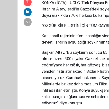
KONYA (İGFA) - UCLG, Türk Dünyası Bel
İbrahim Altay, İsrail’in Gazze’deki soyk
duyurarak 7’den 70’e herkesi bu kampa
“ÖZGÜR BİR FİLİSTİN İÇİN TÜM GAY
Katil İsrail rejiminin tüm insanlığın vi
devleti İsrail’in uyguladığı soykırımın ta
Başkan Altay, “Bu soykırım sonucu 65 
olmak üzere 500’e yakın Gazzeli ise açl
coğrafyada her çığlık, her gözyaşı bi
yeniden hatırlatmaktadır. Bizler Filist
hissediyoruz. Cumhurbaşkanımız Sayı
Milletlerde bir kez daha mazlum Filist
intifada ilan etmiştir. Konya Büyükşehi
kalıcı barışın sağlanması ve nehirden d
ediyoruz” diye konuştu.