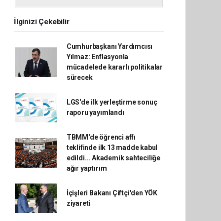
İlginizi Çekebilir
Cumhurbaşkanı Yardımcısı
Yılmaz: Enflasyonla
mücadelede kararlı politikalar
sürecek
LGS'de ilk yerleştirme sonuç
raporu yayımlandı
TBMM'de öğrenci affı
teklifinde ilk 13 madde kabul
edildi... Akademik sahteciliğe
ağır yaptırım
İçişleri Bakanı Çiftçi'den YÖK
ziyareti