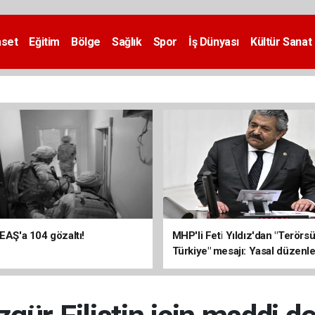
aset
Eğitim
Bölge
Sağlık
Spor
İş Dünyası
Kültür Sanat
DEAŞ'a 104 gözaltı!
MHP'li Feti Yıldız'dan "Terörs
Türkiye" mesajı: Yasal düzenl
kalıcı sonuç üretecek