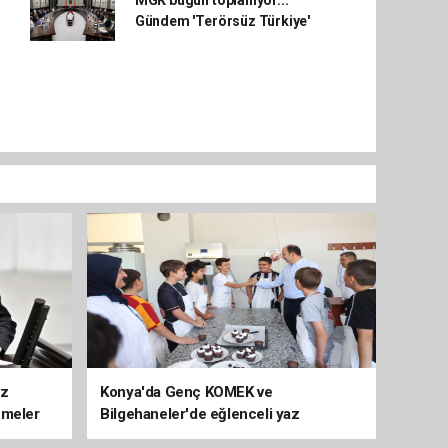
MGK bugün toplanıyor...
Gündem 'Terörsüz Türkiye'
üz
Konya'da Genç KOMEK ve
emeler
Bilgehaneler'de eğlenceli yaz