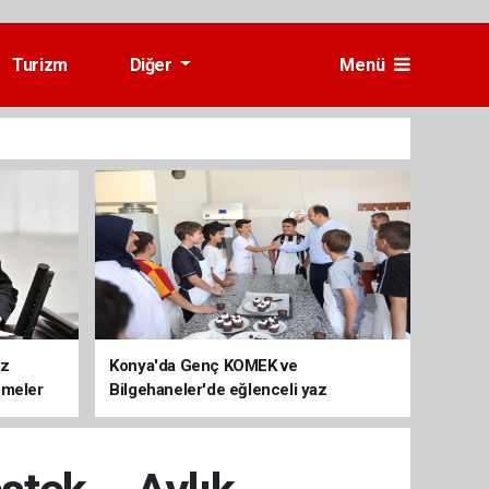
Turizm
Diğer
Menü
üz
Konya'da Genç KOMEK ve
emeler
Bilgehaneler'de eğlenceli yaz