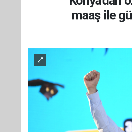
Konya'dan öz
maaş ile gü