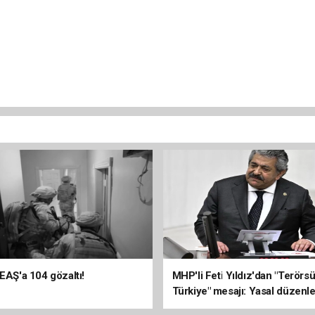
DEAŞ'a 104 gözaltı!
MHP'li Feti Yıldız'dan "Terörs
Türkiye" mesajı: Yasal düzenl
kalıcı sonuç üretecek