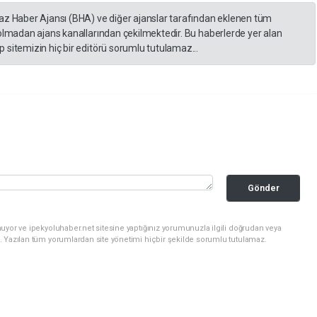
yaz Haber Ajansı (BHA) ve diğer ajanslar tarafından eklenen tüm
 olmadan ajans kanallarından çekilmektedir. Bu haberlerde yer alan
 sitemizin hiç bir editörü sorumlu tutulamaz...
Gönder
uyor ve ipekyoluhaber.net sitesine yaptığınız yorumunuzla ilgili doğrudan veya
. Yazılan tüm yorumlardan site yönetimi hiçbir şekilde sorumlu tutulamaz.