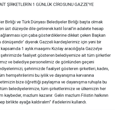
 AİT ŞİRKETLERİN 1 GÜNLÜK CİROSUNU GAZZE’YE
r Birliği ve Türk Dünyası Belediyeler Birliği başta olmak
 üst düzeyde dile getirerek katil İsrail’in adalete hesap
ağlanması için çaba gösterdiklerine dikkat çeken Başkan
ta dönüşendir’ diyerek Gazzeli kardeşlerimiz için yeni bir
u kapsamda 1 aylık maaşımı Kızılay aracılığıyla Gazze’ye
 şehrimizde faaliyet gösteren belediyemize ait tüm şirketler
arımız ve belediye personelimiz de gönlünden geçeni
iyelerimizi, şehrimizde faaliyet gösteren şirketleri, kadını,
tüm hemşehrilerimi bu iyilik ve dayanışma kervanına
etimizin bize öğrettiği paylaşma ve dayanışma ruhuyla bu
, tüm belediyelerimize, tüm şirketlerimize ve ülkemizin her
lim kaybeder, mazlum kazanır. Gelin mazlum Filistin halkının
ep birlikte ayağa kaldıralım” ifadelerini kullandı.