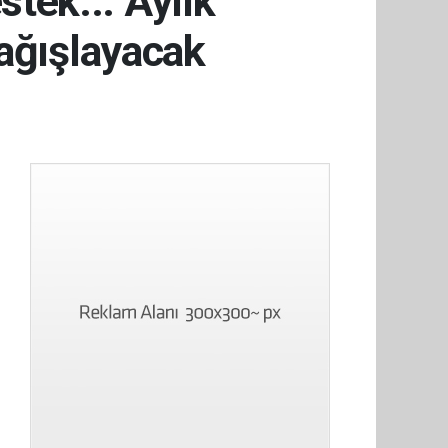
stek... Aylık
bağışlayacak