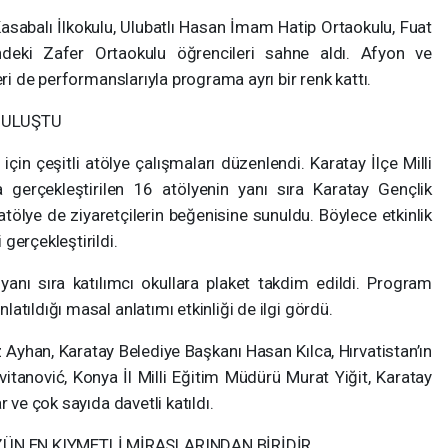
 Kasabalı İlkokulu, Ulubatlı Hasan İmam Hatip Ortaokulu, Fuat
deki Zafer Ortaokulu öğrencileri sahne aldı. Afyon ve
eri de performanslarıyla programa ayrı bir renk kattı.
 BULUŞTU
çin çeşitli atölye çalışmaları düzenlendi. Karatay İlçe Milli
gerçekleştirilen 16 atölyenin yanı sıra Karatay Gençlik
atölye de ziyaretçilerin beğenisine sunuldu. Böylece etkinlik
gerçekleştirildi.
n yanı sıra katılımcı okullara plaket takdim edildi. Program
tıldığı masal anlatımı etkinliği de ilgi gördü.
han, Karatay Belediye Başkanı Hasan Kılca, Hırvatistan’ın
vitanović, Konya İl Milli Eğitim Müdürü Murat Yiğit, Karatay
 ve çok sayıda davetli katıldı.
ÜN EN KIYMETLİ MİRASLARINDAN BİRİDİR