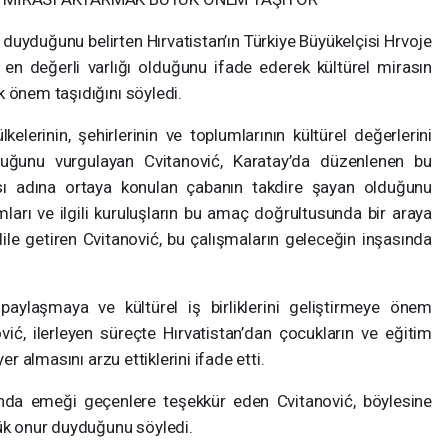
duğunu belirten Hırvatistan’ın Türkiye Büyükelçisi Hrvoje
 en değerli varlığı olduğunu ifade ederek kültürel mirasın
 önem taşıdığını söyledi.
elerinin, şehirlerinin ve toplumlarının kültürel değerlerini
duğunu vurgulayan Cvitanović, Karatay’da düzenlenen bu
ması adına ortaya konulan çabanın takdire şayan olduğunu
rumları ve ilgili kuruluşların bu amaç doğrultusunda bir araya
e getiren Cvitanović, bu çalışmaların geleceğin inşasında
 paylaşmaya ve kültürel iş birliklerini geliştirmeye önem
ović, ilerleyen süreçte Hırvatistan’dan çocukların ve eğitim
er almasını arzu ettiklerini ifade etti.
da emeği geçenlere teşekkür eden Cvitanović, böylesine
yük onur duyduğunu söyledi.