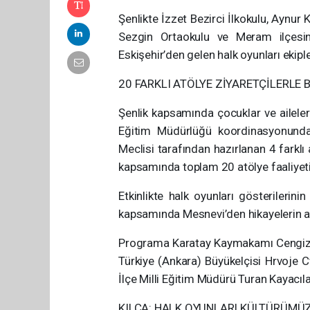
Şenlikte İzzet Bezirci İlkokulu, Aynur
Sezgin Ortaokulu ve Meram ilçesin
Eskişehir’den gelen halk oyunları ekipl
20 FARKLI ATÖLYE ZİYARETÇİLERLE
Şenlik kapsamında çocuklar ve aileler i
Eğitim Müdürlüğü koordinasyonunda 
Meclisi tarafından hazırlanan 4 farklı 
kapsamında toplam 20 atölye faaliyeti 
Etkinlikte halk oyunları gösterilerini
kapsamında Mesnevi’den hikayelerin anla
Programa Karatay Kaymakamı Cengiz Ay
Türkiye (Ankara) Büyükelçisi Hrvoje C
İlçe Milli Eğitim Müdürü Turan Kayacılar
KILCA: HALK OYUNLARI KÜLTÜRÜMÜZ