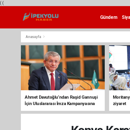
(
(
Gündem
Siy
Teknoloji
Anasayfa
Ahmet Davutoğlu’ndan Raşid Gannuşi
Moritany
İçin Uluslararası İmza Kampanyasına
ziyaret
Destek