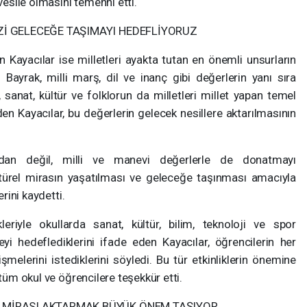
vesile olmasını temenni etti.
Zİ GELECEĞE TAŞIMAYI HEDEFLİYORUZ
n Kayacılar ise milletleri ayakta tutan en önemli unsurların
 Bayrak, milli marş, dil ve inanç gibi değerlerin yanı sıra
 sanat, kültür ve folklorun da milletleri millet yapan temel
den Kayacılar, bu değerlerin gelecek nesillere aktarılmasının
ıdan değil, milli ve manevi değerlerle de donatmayı
ültürel mirasın yaşatılması ve geleceğe taşınması amacıyla
erini kaydetti.
riyle okullarda sanat, kültür, bilim, teknoloji ve spor
yi hedeflediklerini ifade eden Kayacılar, öğrencilerin her
şmelerini istediklerini söyledi. Bu tür etkinliklerin önemine
 tüm okul ve öğrencilere teşekkür etti.
 MİRASI AKTARMAK BÜYÜK ÖNEM TAŞIYOR