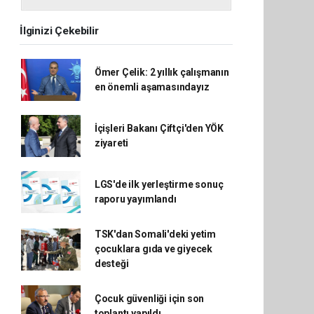
İlginizi Çekebilir
Ömer Çelik: 2 yıllık çalışmanın
en önemli aşamasındayız
İçişleri Bakanı Çiftçi'den YÖK
ziyareti
LGS'de ilk yerleştirme sonuç
raporu yayımlandı
TSK'dan Somali'deki yetim
çocuklara gıda ve giyecek
desteği
Çocuk güvenliği için son
toplantı yapıldı