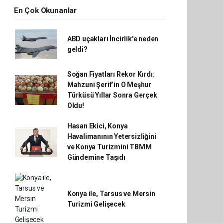
En Çok Okunanlar
ABD uçakları İncirlik'e neden
geldi?
Soğan Fiyatları Rekor Kırdı:
Mahzuni Şerif’in O Meşhur
Türküsü Yıllar Sonra Gerçek
Oldu!
Hasan Ekici, Konya
Havalimanının Yetersizliğini
ve Konya Turizmini TBMM
Gündemine Taşıdı
Konya ile, Tarsus ve Mersin
Turizmi Gelişecek