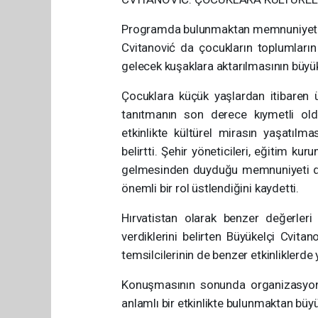
Programda bulunmaktan memnuniyet duy
Cvitanović da çocukların toplumların
gelecek kuşaklara aktarılmasının büyük
Çocuklara küçük yaşlardan itibaren ülk
tanıtmanın son derece kıymetli ol
etkinlikte kültürel mirasın yaşatıl
belirtti. Şehir yöneticileri, eğitim ku
gelmesinden duyduğu memnuniyeti dil
önemli bir rol üstlendiğini kaydetti.
Hırvatistan olarak benzer değerleri
verdiklerini belirten Büyükelçi Cvitan
temsilcilerinin de benzer etkinliklerde y
Konuşmasının sonunda organizasyon
anlamlı bir etkinlikte bulunmaktan bü