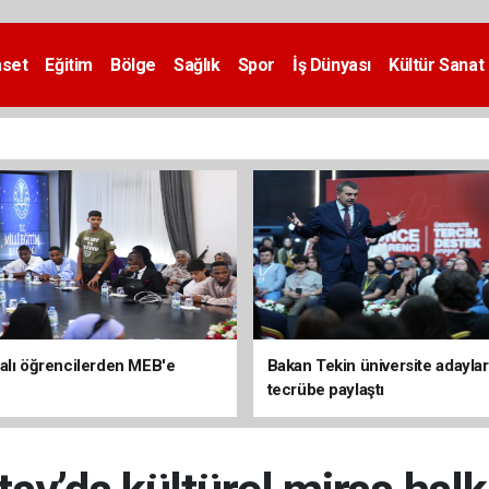
aset
Eğitim
Bölge
Sağlık
Spor
İş Dünyası
Kültür Sanat
alı öğrencilerden MEB'e
Bakan Tekin üniversite adaylar
tecrübe paylaştı