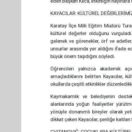
eden Başkan Kılca, etkinliğin hayırlara 
KAYACILAR: KÜLTÜREL DEĞERLERİMİ
Karatay İlçe Milli Eğitim Müdürü Tura
kültürel değerler olduğunu vurguladı.
gelenek ve görenekler, örf ve adetler,
unsurlar arasında yer aldığını ifade e
büyük önem taşıdığını söyledi.
Öğrencileri yalnızca akademik aç
amaçladıklarını belirten Kayacılar, k
okullarda çeşitli etkinlikler düzenledikl
Kaymakamlık ve belediyenin destekle
alanlarında yoğun faaliyetler yürütme
yönüyle donanımlı bireyler olarak yeti
dikkat çeken Kayacılar, şenliğe katılan
CVITANOVIĆ: ÇOCUKLARA KÜLTÜREL