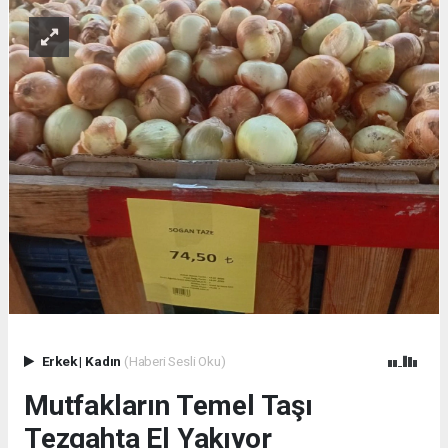
Erkek
|
Kadın
(Haberi Sesli Oku)
Mutfakların Temel Taşı
Tezgahta El Yakıyor