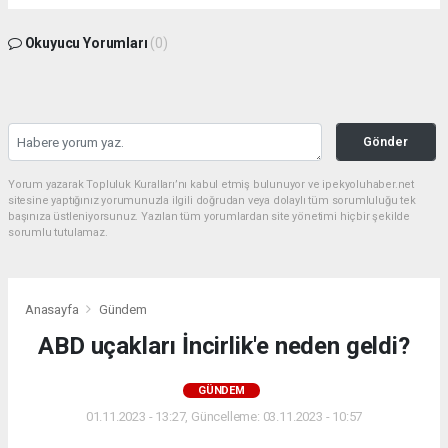
Okuyucu Yorumları
(0)
Gönder
Yorum yazarak Topluluk Kuralları’nı kabul etmiş bulunuyor ve ipekyoluhaber.net
sitesine yaptığınız yorumunuzla ilgili doğrudan veya dolaylı tüm sorumluluğu tek
başınıza üstleniyorsunuz. Yazılan tüm yorumlardan site yönetimi hiçbir şekilde
sorumlu tutulamaz.
Anasayfa
Gündem
ABD uçakları İncirlik'e neden geldi?
GÜNDEM
01.11.2023 - 13:27, Güncelleme: 03.11.2023 - 10:57