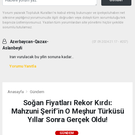
Yorum yazarak Topluluk Kuralları’nı kabul etmiş bulunuyor ve ipekyoluhaber.net
sitesine yaptığınız yorumunuzla ilgili doğrudan veya dolaylı tüm sorumluluğu tek
başınıza üstleniyorsunuz. Yazılan tüm yorumlardan site yönetimi hiçbir şekilde
sorumlu tutulamaz.
Azerbaycan-Qazax-
(07.09.2024 21:17 - #257)
Aslanbeyli
Iran vurulacak bu yilin sonuna kadar...
Yorumu Yanıtla
Anasayfa
Gündem
Soğan Fiyatları Rekor Kırdı:
Mahzuni Şerif’in O Meşhur Türküsü
Yıllar Sonra Gerçek Oldu!
GÜNDEM