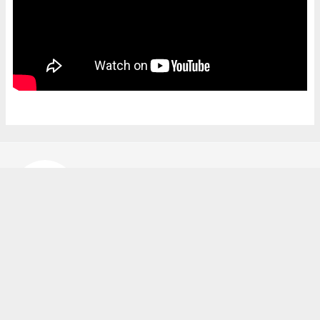
Bekir Karakuş
bekir@ipekyoluhaber.net
Okuyucu Yorumları
(0)