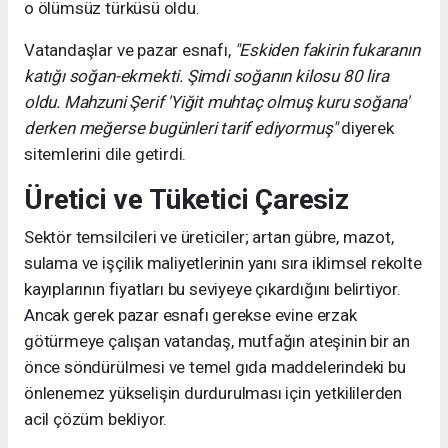
o ölümsüz türküsü oldu.
Vatandaşlar ve pazar esnafı,
"Eskiden fakirin fukaranın
katığı soğan-ekmekti. Şimdi soğanın kilosu 80 lira
oldu. Mahzuni Şerif 'Yiğit muhtaç olmuş kuru soğana'
derken meğerse bugünleri tarif ediyormuş"
diyerek
sitemlerini dile getirdi.
Üretici ve Tüketici Çaresiz
Sektör temsilcileri ve üreticiler; artan gübre, mazot,
sulama ve işçilik maliyetlerinin yanı sıra iklimsel rekolte
kayıplarının fiyatları bu seviyeye çıkardığını belirtiyor.
Ancak gerek pazar esnafı gerekse evine erzak
götürmeye çalışan vatandaş, mutfağın ateşinin bir an
önce söndürülmesi ve temel gıda maddelerindeki bu
önlenemez yükselişin durdurulması için yetkililerden
acil çözüm bekliyor.