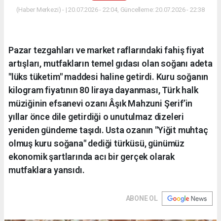
(Haber Merkezi) - | 20.07.2026 - 22:04, Güncelleme: 20.07.2026 - 22:38
Pazar tezgahları ve market raflarındaki fahiş fiyat
artışları, mutfakların temel gıdası olan soğanı adeta
"lüks tüketim" maddesi haline getirdi. Kuru soğanın
kilogram fiyatının 80 liraya dayanması, Türk halk
müziğinin efsanevi ozanı Âşık Mahzuni Şerif’in
yıllar önce dile getirdiği o unutulmaz dizeleri
yeniden gündeme taşıdı. Usta ozanın "Yiğit muhtaç
olmuş kuru soğana" dediği türküsü, günümüz
ekonomik şartlarında acı bir gerçek olarak
mutfaklara yansıdı.
ABONE OL