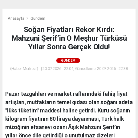
Anasayfa
Gündem
Soğan Fiyatları Rekor Kırdı:
Mahzuni Şerif’in O Meşhur Türküsü
Yıllar Sonra Gerçek Oldu!
GÜNDEM
(Haber Merkezi) - | 20.07.2026 - 22:04, Güncelleme: 20.07.2026 - 22:38
Pazar tezgahları ve market raflarındaki fahiş fiyat
artışları, mutfakların temel gıdası olan soğanı adeta
"lüks tüketim" maddesi haline getirdi. Kuru soğanın
kilogram fiyatının 80 liraya dayanması, Türk halk
müziğinin efsanevi ozanı Âşık Mahzuni Şerif’in
yıllar önce dile getirdiği o unutulmaz dizeleri