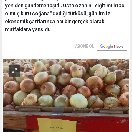
yeniden gündeme taşıdı. Usta ozanın "Yiğit muhtaç
olmuş kuru soğana" dediği türküsü, günümüz
ekonomik şartlarında acı bir gerçek olarak
mutfaklara yansıdı.
ABONE OL