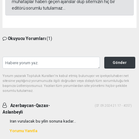
muhataplar haberi geçen ajanslar olup sitemizin hiç bir
editörü sorumlu tutulamaz...
Okuyucu Yorumları
(1)
Gönder
Yorum yazarak Topluluk Kuralları’nı kabul etmiş bulunuyor ve ipekyoluhaber.net
sitesine yaptığınız yorumunuzla ilgili doğrudan veya dolaylı tüm sorumluluğu tek
başınıza üstleniyorsunuz. Yazılan tüm yorumlardan site yönetimi hiçbir şekilde
sorumlu tutulamaz.
Azerbaycan-Qazax-
(07.09.2024 21:17 - #257)
Aslanbeyli
Iran vurulacak bu yilin sonuna kadar...
Yorumu Yanıtla