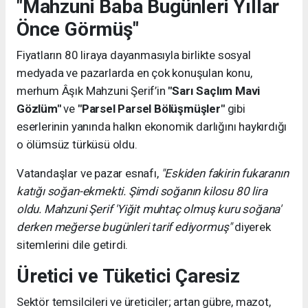
"Mahzuni Baba Bugünleri Yıllar
Önce Görmüş"
Fiyatların 80 liraya dayanmasıyla birlikte sosyal
medyada ve pazarlarda en çok konuşulan konu,
merhum Âşık Mahzuni Şerif’in
"Sarı Saçlım Mavi
Gözlüm"
ve
"Parsel Parsel Bölüşmüşler"
gibi
eserlerinin yanında halkın ekonomik darlığını haykırdığı
o ölümsüz türküsü oldu.
Vatandaşlar ve pazar esnafı,
"Eskiden fakirin fukaranın
katığı soğan-ekmekti. Şimdi soğanın kilosu 80 lira
oldu. Mahzuni Şerif 'Yiğit muhtaç olmuş kuru soğana'
derken meğerse bugünleri tarif ediyormuş"
diyerek
sitemlerini dile getirdi.
Üretici ve Tüketici Çaresiz
Sektör temsilcileri ve üreticiler; artan gübre, mazot,