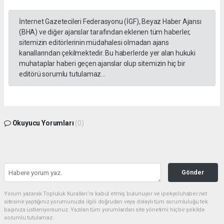
İnternet Gazetecileri Federasyonu (İGF), Beyaz Haber Ajansı
(BHA) ve diğer ajanslar tarafından eklenen tüm haberler,
sitemizin editörlerinin müdahalesi olmadan ajans
kanallarından çekilmektedir. Bu haberlerde yer alan hukuki
muhataplar haberi geçen ajanslar olup sitemizin hiç bir
editörü sorumlu tutulamaz...
Okuyucu Yorumları
(0)
Gönder
Yorum yazarak Topluluk Kuralları’nı kabul etmiş bulunuyor ve ipekyoluhaber.net
sitesine yaptığınız yorumunuzla ilgili doğrudan veya dolaylı tüm sorumluluğu tek
başınıza üstleniyorsunuz. Yazılan tüm yorumlardan site yönetimi hiçbir şekilde
sorumlu tutulamaz.