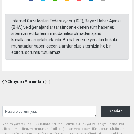
İnternet Gazetecileri Federasyonu (İGF), Beyaz Haber Ajansı
(BHA) ve diğer ajanslar tarafından eklenen tüm haberler,
sitemizin editörlerinin müdahalesi olmadan ajans
kanallarından çekilmektedir. Bu haberlerde yer alan hukuki
muhataplar haberi geçen ajanslar olup sitemizin hiç bir
editörü sorumlu tutulamaz...
Okuyucu Yorumları
(0)
Gönder
Yorum yazarak Topluluk Kuralları’nı kabul etmiş bulunuyor ve ipekyoluhaber.net
sitesine yaptığınız yorumunuzla ilgili doğrudan veya dolaylı tüm sorumluluğu tek
başınıza üstleniyorsunuz. Yazılan tüm yorumlardan site yönetimi hiçbir şekilde