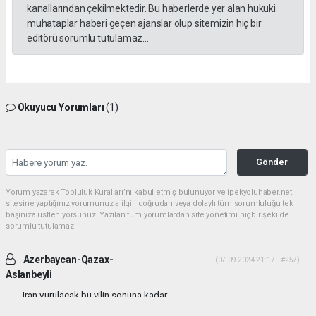
kanallarından çekilmektedir. Bu haberlerde yer alan hukuki
muhataplar haberi geçen ajanslar olup sitemizin hiç bir
editörü sorumlu tutulamaz...
Okuyucu Yorumları
(1)
Gönder
Yorum yazarak Topluluk Kuralları’nı kabul etmiş bulunuyor ve ipekyoluhaber.net
sitesine yaptığınız yorumunuzla ilgili doğrudan veya dolaylı tüm sorumluluğu tek
başınıza üstleniyorsunuz. Yazılan tüm yorumlardan site yönetimi hiçbir şekilde
sorumlu tutulamaz.
Azerbaycan-Qazax-
(07.09.2024 21:17 - #257)
Aslanbeyli
Iran vurulacak bu yilin sonuna kadar...