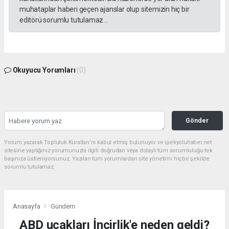
muhataplar haberi geçen ajanslar olup sitemizin hiç bir
editörü sorumlu tutulamaz...
Okuyucu Yorumları
(0)
Gönder
Yorum yazarak Topluluk Kuralları’nı kabul etmiş bulunuyor ve ipekyoluhaber.net
sitesine yaptığınız yorumunuzla ilgili doğrudan veya dolaylı tüm sorumluluğu tek
başınıza üstleniyorsunuz. Yazılan tüm yorumlardan site yönetimi hiçbir şekilde
sorumlu tutulamaz.
Anasayfa
Gündem
ABD uçakları İncirlik'e neden geldi?