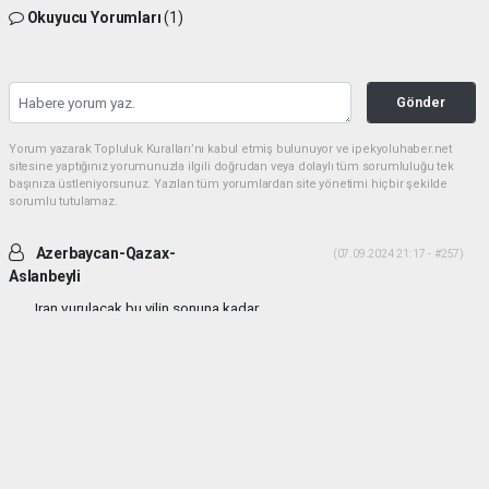
Okuyucu Yorumları
(1)
Gönder
Yorum yazarak Topluluk Kuralları’nı kabul etmiş bulunuyor ve ipekyoluhaber.net
sitesine yaptığınız yorumunuzla ilgili doğrudan veya dolaylı tüm sorumluluğu tek
başınıza üstleniyorsunuz. Yazılan tüm yorumlardan site yönetimi hiçbir şekilde
sorumlu tutulamaz.
Azerbaycan-Qazax-
(07.09.2024 21:17 - #257)
Aslanbeyli
Iran vurulacak bu yilin sonuna kadar...
Yorumu Yanıtla
haber paketi
haber scripti
haber yazılımı