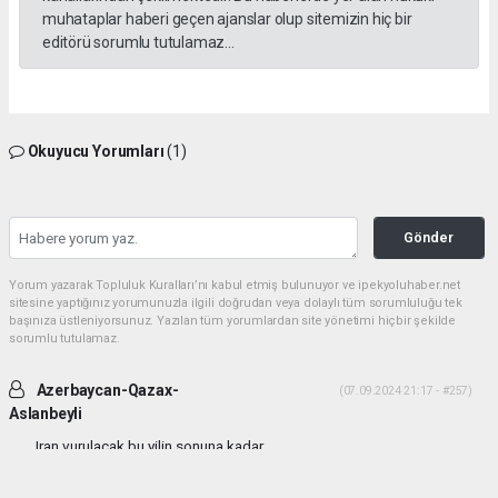
muhataplar haberi geçen ajanslar olup sitemizin hiç bir
editörü sorumlu tutulamaz...
Okuyucu Yorumları
(1)
Gönder
Yorum yazarak Topluluk Kuralları’nı kabul etmiş bulunuyor ve ipekyoluhaber.net
sitesine yaptığınız yorumunuzla ilgili doğrudan veya dolaylı tüm sorumluluğu tek
başınıza üstleniyorsunuz. Yazılan tüm yorumlardan site yönetimi hiçbir şekilde
sorumlu tutulamaz.
Azerbaycan-Qazax-
(07.09.2024 21:17 - #257)
Aslanbeyli
Iran vurulacak bu yilin sonuna kadar...
Yorumu Yanıtla