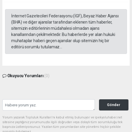
İnternet Gazetecileri Federasyonu (İGF), Beyaz Haber Ajansı
(BHA) ve diğer ajanslar tarafından eklenen tüm haberler,
sitemizin editörlerinin müdahalesi olmadan ajans
kanallarından çekilmektedir. Bu haberlerde yer alan hukuki
muhataplar haberi geçen ajanslar olup sitemizin hiç bir
editörü sorumlu tutulamaz...
Okuyucu Yorumları
(0)
Gönder
Yorum yazarak Topluluk Kuralları’nı kabul etmiş bulunuyor ve ipekyoluhaber.net
sitesine yaptığınız yorumunuzla ilgili doğrudan veya dolaylı tüm sorumluluğu tek
başınıza üstleniyorsunuz. Yazılan tüm yorumlardan site yönetimi hiçbir şekilde
sorumlu tutulamaz.