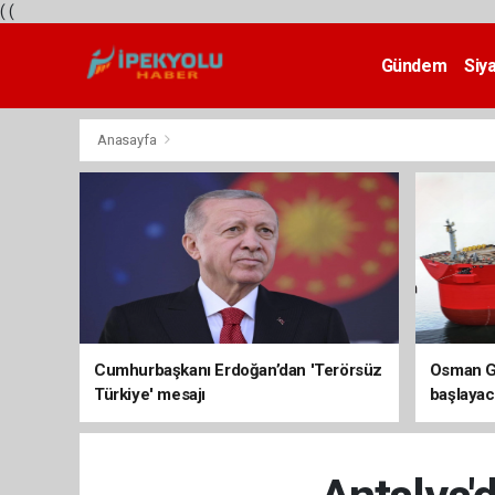
(
(
Gündem
Siy
Teknoloji
Anasayfa
Cumhurbaşkanı Erdoğan’dan 'Terörsüz
Osman Ga
Türkiye' mesajı
başlayac
üretimi 8