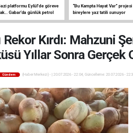
zi platformu Eylül'de göreve
“Bu Kampta Hayat Var” projesi
ak... Gabar’da günlük petrol
bireylere yaz tatili sunuyor
3 bin 200 varile ulaştı
ı Rekor Kırdı: Mahzuni Şe
üsü Yıllar Sonra Gerçek 
(Haber Merkezi) - | 20.07.2026 - 22:04, Güncelleme: 20.07.2026 - 22:
Gündem