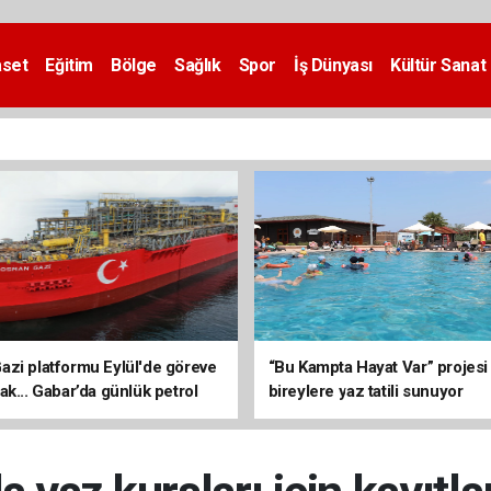
aset
Eğitim
Bölge
Sağlık
Spor
İş Dünyası
Kültür Sanat
zi platformu Eylül'de göreve
“Bu Kampta Hayat Var” projesi
ak... Gabar’da günlük petrol
bireylere yaz tatili sunuyor
3 bin 200 varile ulaştı