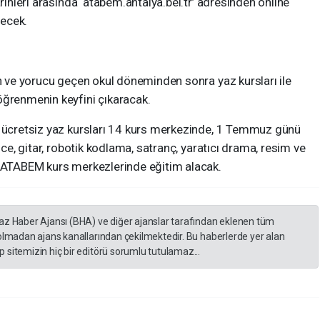
arihleri arasında ‘atabem.antalya.bel.tr’ adresinden online
lecek.
un ve yorucu geçen okul döneminden sonra yaz kursları ile
renmenin keyfini çıkaracak.
n ücretsiz yaz kursları 14 kurs merkezinde, 1 Temmuz günü
zce, gitar, robotik kodlama, satranç, yaratıcı drama, resim ve
r ATABEM kurs merkezlerinde eğitim alacak.
yaz Haber Ajansı (BHA) ve diğer ajanslar tarafından eklenen tüm
 olmadan ajans kanallarından çekilmektedir. Bu haberlerde yer alan
 sitemizin hiç bir editörü sorumlu tutulamaz...