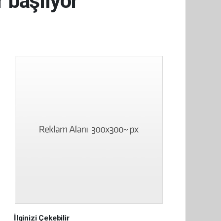
r başlıyor
İlginizi Çekebilir