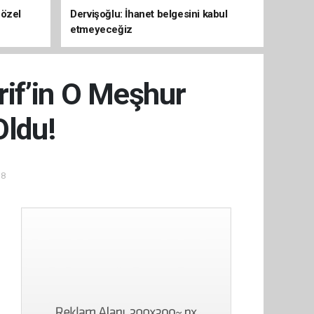
 özel
Dervişoğlu: İhanet belgesini kabul
etmeyeceğiz
rif’in O Meşhur
Oldu!
38