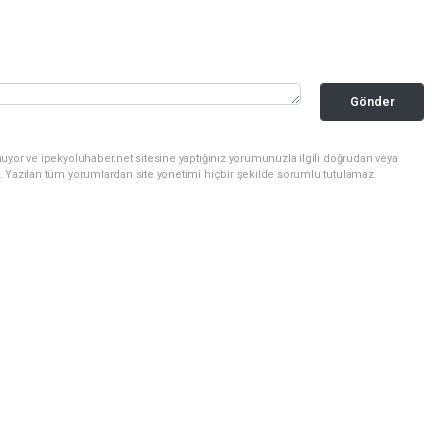
Gönder
uyor ve ipekyoluhaber.net sitesine yaptığınız yorumunuzla ilgili doğrudan veya
. Yazılan tüm yorumlardan site yönetimi hiçbir şekilde sorumlu tutulamaz.