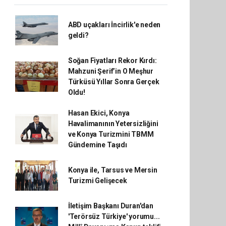
ABD uçakları İncirlik'e neden
geldi?
Soğan Fiyatları Rekor Kırdı:
Mahzuni Şerif’in O Meşhur
Türküsü Yıllar Sonra Gerçek
Oldu!
Hasan Ekici, Konya
Havalimanının Yetersizliğini
ve Konya Turizmini TBMM
Gündemine Taşıdı
Konya ile, Tarsus ve Mersin
Turizmi Gelişecek
İletişim Başkanı Duran'dan
'Terörsüz Türkiye' yorumu...