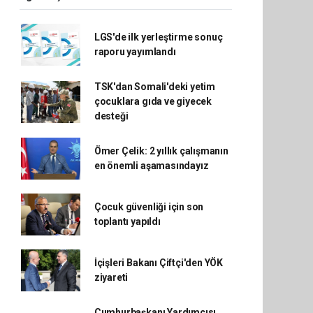
LGS'de ilk yerleştirme sonuç
raporu yayımlandı
TSK'dan Somali'deki yetim
çocuklara gıda ve giyecek
desteği
Ömer Çelik: 2 yıllık çalışmanın
en önemli aşamasındayız
Çocuk güvenliği için son
toplantı yapıldı
İçişleri Bakanı Çiftçi'den YÖK
ziyareti
Cumhurbaşkanı Yardımcısı