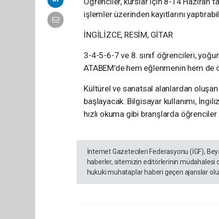
Öğrenciler, kurslar için 8-14 Haziran t
işlemler üzerinden kayıtlarını yaptırabi
İNGİLİZCE, RESİM, GİTAR
3-4-5-6-7 ve 8. sınıf öğrencileri, yoğ
ATABEM'de hem eğlenmenin hem de öğ
Kültürel ve sanatsal alanlardan oluşa
başlayacak. Bilgisayar kullanımı, İngili
hızlı okuma gibi branşlarda öğrencile
İnternet Gazetecileri Federasyonu (İGF), Be
haberler, sitemizin editörlerinin müdahalesi
hukuki muhataplar haberi geçen ajanslar olup