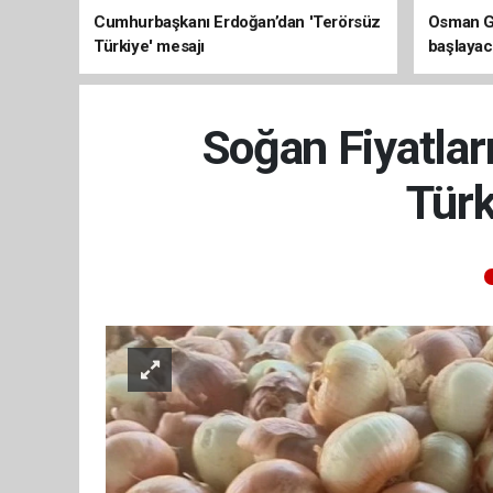
Cumhurbaşkanı Erdoğan’dan 'Terörsüz
Osman Ga
Türkiye' mesajı
başlayac
üretimi 8
Soğan Fiyatlar
Türk