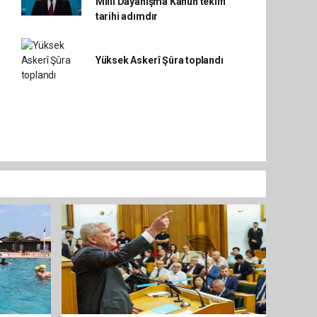
Millî Dayanışma Kanun teklifi
tarihi adımdır
Yüksek Askerî Şûra toplandı