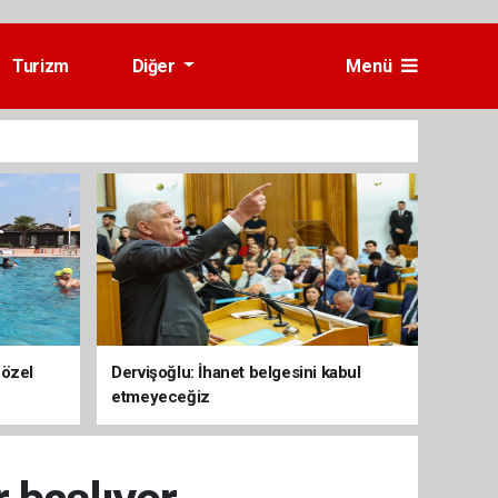
Turizm
Diğer
Menü
 özel
Dervişoğlu: İhanet belgesini kabul
etmeyeceğiz