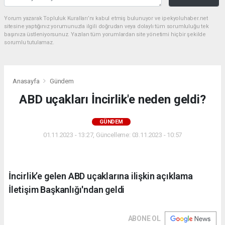
Yorum yazarak Topluluk Kuralları’nı kabul etmiş bulunuyor ve ipekyoluhaber.net
sitesine yaptığınız yorumunuzla ilgili doğrudan veya dolaylı tüm sorumluluğu tek
başınıza üstleniyorsunuz. Yazılan tüm yorumlardan site yönetimi hiçbir şekilde
sorumlu tutulamaz.
Anasayfa
Gündem
ABD uçakları İncirlik'e neden geldi?
GÜNDEM
01.11.2023 - 13:27, Güncelleme: 03.11.2023 - 10:57
İncirlik’e gelen ABD uçaklarına ilişkin açıklama
İletişim Başkanlığı'ndan geldi
ABONE OL