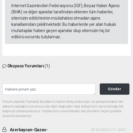
İnternet Gazetecileri Federasyonu (İGF), Beyaz Haber Ajansı
(BHA) ve diğer ajanslar tarafından eklenen tüm haberler,
sitemizin editörlerinin müdahalesi olmadan ajans
kanallarından çekilmektedir. Bu haberlerde yer alan hukuki
muhataplar haberi geçen ajanslar olup sitemizin hiç bir
editörü sorumlu tutulamaz...
Okuyucu Yorumları
(1)
Gönder
Yorum yazarak Topluluk Kuralları’nı kabul etmiş bulunuyor ve ipekyoluhaber.net
sitesine yaptığınız yorumunuzla ilgili doğrudan veya dolaylı tüm sorumluluğu tek
başınıza üstleniyorsunuz. Yazılan tüm yorumlardan site yönetimi hiçbir şekilde
sorumlu tutulamaz.
Azerbaycan-Qazax-
(07.09.2024 21:17 - #257)