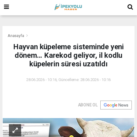
(
(
(
Anasayfa
Hayvan küpeleme sisteminde yeni
dönem... Karekod geliyor, il kodlu
küpelerin süresi uzatıldı
28.06.2026 - 10:16, Güncelleme: 28.06.2026 - 10:16
ABONE OL