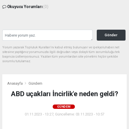
Okuyucu Yorumları
(0)
Gönder
Yorum yazarak Topluluk Kuralları’nı kabul etmiş bulunuyor ve ipekyoluhaber.net
sitesine yaptığınız yorumunuzla ilgili doğrudan veya dolaylı tüm sorumluluğu tek
başınıza üstleniyorsunuz. Yazılan tüm yorumlardan site yönetimi hiçbir şekilde
sorumlu tutulamaz.
Anasayfa
Gündem
ABD uçakları İncirlik'e neden geldi?
GÜNDEM
01.11.2023 - 13:27, Güncelleme: 03.11.2023 - 10:57