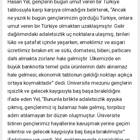
Hasan Yel, gençlerin bugün umut veren bir Türkiye
tablosuyla karşı karşıya olmadığını belirterek, “Ancak
ne yazık ki bugün gençlerimizin gördüğü Türkiye, onlara
umut veren bir Türkiye olmaktan uzaklaşmıştır. Gelir
dağılımındaki adaletsizlik uç noktalara ulaşmış; birileri
lüks ve şatafat içinde yaşarken, emeklimiz ve asgari
ücretlimiz bırakın eti ve sütü, domatesi, biberi, patlıcanı
dahi almakta zorlanır hale gelmiştir. Ülkemizde en
büyük banknotla temel gıda ürünlerinin dahi alınamaz
hale gelmesi, ekonomik tablonun geldiği noktayı açıkça
ortaya koymaktadır” dedi. Üniversite mezunu gençlerin
işsizlik ve gelecek kaygısıyla baş başa bırakıldığını
ifade eden Yel, “Bununla birlikte adaletsizlik ayyuka
çıkmış, gençlerimiz iş bulamaz hale gelmiş, torpilsiz
adım atılamayan bir düzen oluşmuştur. Üniversite
bitiren gençlerimiz hayallerine kavuşmak yerine geçim
sıkıntısı ve gelecek kaygısıyla baş başa bırakılmıştır”
ifadelerine yer verdi. Yel, açıklamasında özgürlükler ve