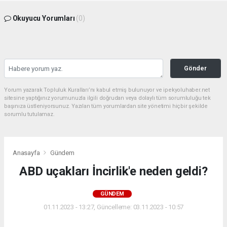
Okuyucu Yorumları
(0)
Gönder
Yorum yazarak Topluluk Kuralları’nı kabul etmiş bulunuyor ve ipekyoluhaber.net
sitesine yaptığınız yorumunuzla ilgili doğrudan veya dolaylı tüm sorumluluğu tek
başınıza üstleniyorsunuz. Yazılan tüm yorumlardan site yönetimi hiçbir şekilde
sorumlu tutulamaz.
Anasayfa
Gündem
ABD uçakları İncirlik'e neden geldi?
GÜNDEM
01.11.2023 - 13:27, Güncelleme: 03.11.2023 - 10:57