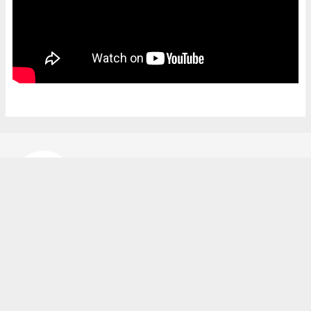
Bekir Karakuş
bekir@ipekyoluhaber.net
Okuyucu Yorumları
(0)
Gönder