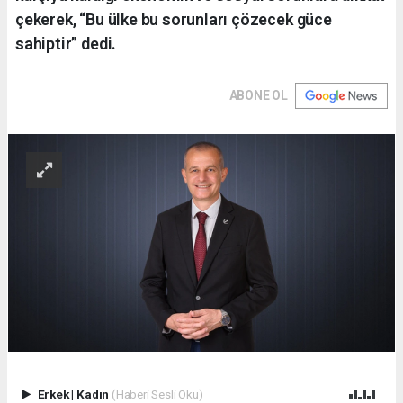
çekerek, “Bu ülke bu sorunları çözecek güce
sahiptir” dedi.
ABONE OL
Erkek
|
Kadın
(Haberi Sesli Oku)