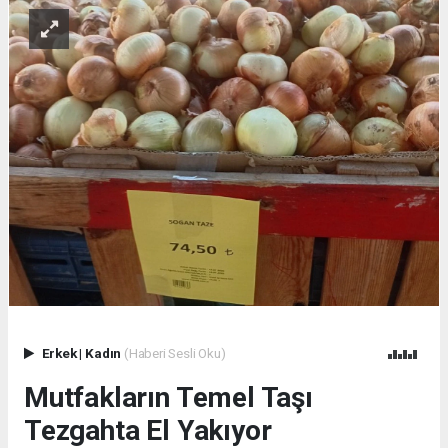
Erkek
|
Kadın
(Haberi Sesli Oku)
Mutfakların Temel Taşı
Tezgahta El Yakıyor