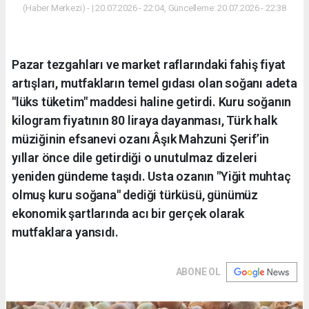
(Haber Merkezi) - | 20.07.2026 - 22:04, Güncelleme: 20.07.2026 - 22:38
Pazar tezgahları ve market raflarındaki fahiş fiyat
artışları, mutfakların temel gıdası olan soğanı adeta
"lüks tüketim" maddesi haline getirdi. Kuru soğanın
kilogram fiyatının 80 liraya dayanması, Türk halk
müziğinin efsanevi ozanı Âşık Mahzuni Şerif’in
yıllar önce dile getirdiği o unutulmaz dizeleri
yeniden gündeme taşıdı. Usta ozanın "Yiğit muhtaç
olmuş kuru soğana" dediği türküsü, günümüz
ekonomik şartlarında acı bir gerçek olarak
mutfaklara yansıdı.
ABONE OL