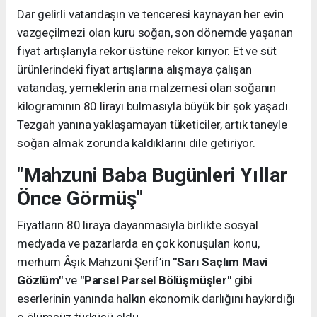
Dar gelirli vatandaşın ve tenceresi kaynayan her evin
vazgeçilmezi olan kuru soğan, son dönemde yaşanan
fiyat artışlarıyla rekor üstüne rekor kırıyor. Et ve süt
ürünlerindeki fiyat artışlarına alışmaya çalışan
vatandaş, yemeklerin ana malzemesi olan soğanın
kilogramının 80 lirayı bulmasıyla büyük bir şok yaşadı.
Tezgah yanına yaklaşamayan tüketiciler, artık taneyle
soğan almak zorunda kaldıklarını dile getiriyor.
"Mahzuni Baba Bugünleri Yıllar
Önce Görmüş"
Fiyatların 80 liraya dayanmasıyla birlikte sosyal
medyada ve pazarlarda en çok konuşulan konu,
merhum Âşık Mahzuni Şerif’in
"Sarı Saçlım Mavi
Gözlüm"
ve
"Parsel Parsel Bölüşmüşler"
gibi
eserlerinin yanında halkın ekonomik darlığını haykırdığı
o ölümsüz türküsü oldu.