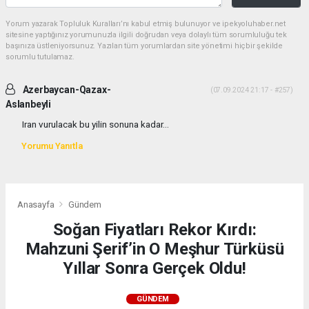
Yorum yazarak Topluluk Kuralları’nı kabul etmiş bulunuyor ve ipekyoluhaber.net
sitesine yaptığınız yorumunuzla ilgili doğrudan veya dolaylı tüm sorumluluğu tek
başınıza üstleniyorsunuz. Yazılan tüm yorumlardan site yönetimi hiçbir şekilde
sorumlu tutulamaz.
Azerbaycan-Qazax-
(07.09.2024 21:17 - #257)
Aslanbeyli
Iran vurulacak bu yilin sonuna kadar...
Yorumu Yanıtla
Anasayfa
Gündem
Soğan Fiyatları Rekor Kırdı:
Mahzuni Şerif’in O Meşhur Türküsü
Yıllar Sonra Gerçek Oldu!
GÜNDEM