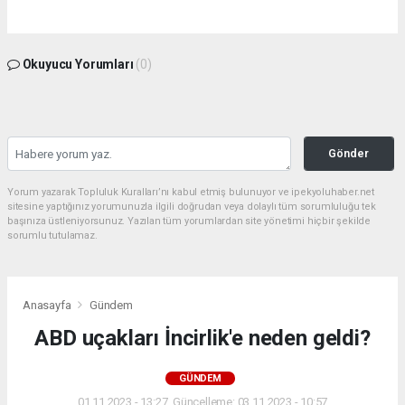
Okuyucu Yorumları
(0)
Gönder
Yorum yazarak Topluluk Kuralları’nı kabul etmiş bulunuyor ve ipekyoluhaber.net
sitesine yaptığınız yorumunuzla ilgili doğrudan veya dolaylı tüm sorumluluğu tek
başınıza üstleniyorsunuz. Yazılan tüm yorumlardan site yönetimi hiçbir şekilde
sorumlu tutulamaz.
Anasayfa
Gündem
ABD uçakları İncirlik'e neden geldi?
GÜNDEM
01.11.2023 - 13:27, Güncelleme: 03.11.2023 - 10:57