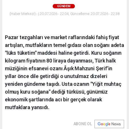
GÜNDEM
(Haber Merkezi) - | 20.07.2026 - 22:04, Güncelleme: 20.07.2026 - 22:38
Pazar tezgahları ve market raflarındaki fahiş fiyat
artışları, mutfakların temel gıdası olan soğanı adeta
"lüks tüketim" maddesi haline getirdi. Kuru soğanın
kilogram fiyatının 80 liraya dayanması, Türk halk
müziğinin efsanevi ozanı Âşık Mahzuni Şerif’in
yıllar önce dile getirdiği o unutulmaz dizeleri
yeniden gündeme taşıdı. Usta ozanın "Yiğit muhtaç
olmuş kuru soğana" dediği türküsü, günümüz
ekonomik şartlarında acı bir gerçek olarak
mutfaklara yansıdı.
ABONE OL