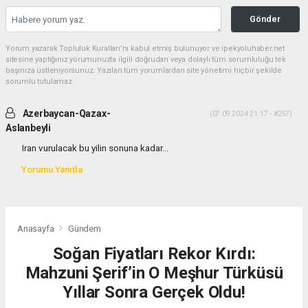
Gönder
Yorum yazarak Topluluk Kuralları’nı kabul etmiş bulunuyor ve ipekyoluhaber.net
sitesine yaptığınız yorumunuzla ilgili doğrudan veya dolaylı tüm sorumluluğu tek
başınıza üstleniyorsunuz. Yazılan tüm yorumlardan site yönetimi hiçbir şekilde
sorumlu tutulamaz.
Azerbaycan-Qazax-
(07.09.2024 21:17 - #257)
Aslanbeyli
Iran vurulacak bu yilin sonuna kadar...
Yorumu Yanıtla
Anasayfa
Gündem
Soğan Fiyatları Rekor Kırdı:
Mahzuni Şerif’in O Meşhur Türküsü
Yıllar Sonra Gerçek Oldu!