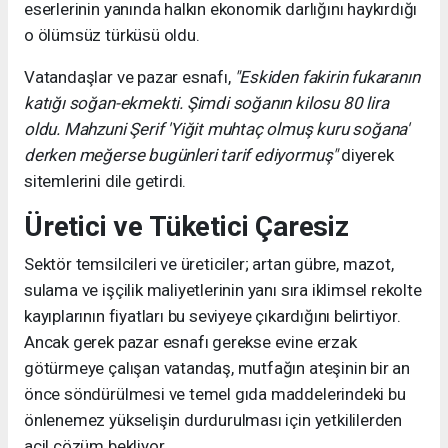
eserlerinin yanında halkın ekonomik darlığını haykırdığı
o ölümsüz türküsü oldu.
Vatandaşlar ve pazar esnafı,
"Eskiden fakirin fukaranın
katığı soğan-ekmekti. Şimdi soğanın kilosu 80 lira
oldu. Mahzuni Şerif 'Yiğit muhtaç olmuş kuru soğana'
derken meğerse bugünleri tarif ediyormuş"
diyerek
sitemlerini dile getirdi.
Üretici ve Tüketici Çaresiz
Sektör temsilcileri ve üreticiler; artan gübre, mazot,
sulama ve işçilik maliyetlerinin yanı sıra iklimsel rekolte
kayıplarının fiyatları bu seviyeye çıkardığını belirtiyor.
Ancak gerek pazar esnafı gerekse evine erzak
götürmeye çalışan vatandaş, mutfağın ateşinin bir an
önce söndürülmesi ve temel gıda maddelerindeki bu
önlenemez yükselişin durdurulması için yetkililerden
acil çözüm bekliyor.