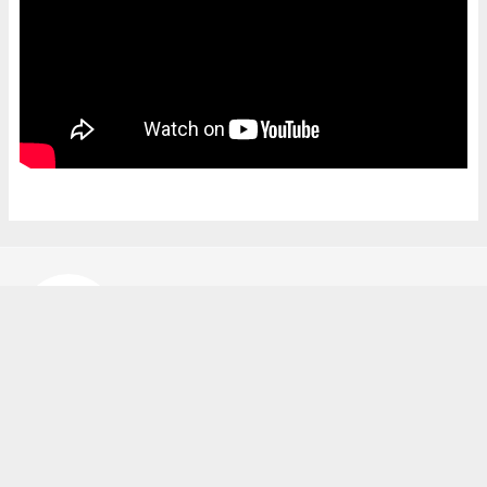
Bekir Karakuş
bekir@ipekyoluhaber.net
Okuyucu Yorumları
(0)