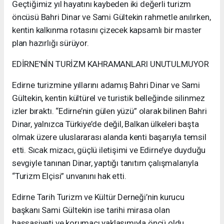
Geçtiğimiz yıl hayatını kaybeden iki değerli turizm
öncüsü Bahri Dinar ve Sami Gültekin rahmetle anılırken,
kentin kalkınma rotasını çizecek kapsamlı bir master
plan hazırlığı sürüyor.
EDİRNE’NİN TURİZM KAHRAMANLARI UNUTULMUYOR
Edirne turizmine yıllarını adamış Bahri Dinar ve Sami
Gültekin, kentin kültürel ve turistik belleğinde silinmez
izler bıraktı. “Edirne’nin gülen yüzü” olarak bilinen Bahri
Dinar, yalnızca Türkiye’de değil, Balkan ülkeleri başta
olmak üzere uluslararası alanda kenti başarıyla temsil
etti. Sıcak mizacı, güçlü iletişimi ve Edirne’ye duyduğu
sevgiyle tanınan Dinar, yaptığı tanıtım çalışmalarıyla
“Turizm Elçisi” unvanını hak etti.
Edirne Tarih Turizm ve Kültür Derneği’nin kurucu
başkanı Sami Gültekin ise tarihi mirasa olan
hassasiyeti ve korumacı yaklaşımıyla öncü oldu.