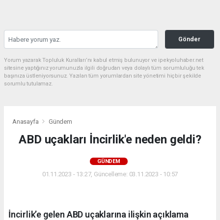
Gönder
Yorum yazarak Topluluk Kuralları’nı kabul etmiş bulunuyor ve ipekyoluhaber.net
sitesine yaptığınız yorumunuzla ilgili doğrudan veya dolaylı tüm sorumluluğu tek
başınıza üstleniyorsunuz. Yazılan tüm yorumlardan site yönetimi hiçbir şekilde
sorumlu tutulamaz.
Anasayfa
Gündem
ABD uçakları İncirlik'e neden geldi?
GÜNDEM
01.11.2023 - 13:27, Güncelleme: 03.11.2023 - 10:57
İncirlik’e gelen ABD uçaklarına ilişkin açıklama