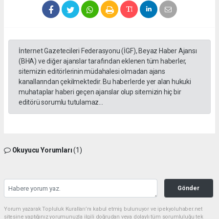
İnternet Gazetecileri Federasyonu (İGF), Beyaz Haber Ajansı
(BHA) ve diğer ajanslar tarafından eklenen tüm haberler,
sitemizin editörlerinin müdahalesi olmadan ajans
kanallarından çekilmektedir. Bu haberlerde yer alan hukuki
muhataplar haberi geçen ajanslar olup sitemizin hiç bir
editörü sorumlu tutulamaz...
Okuyucu Yorumları
(1)
Gönder
Yorum yazarak Topluluk Kuralları’nı kabul etmiş bulunuyor ve ipekyoluhaber.net
sitesine yaptığınız yorumunuzla ilgili doğrudan veya dolaylı tüm sorumluluğu tek