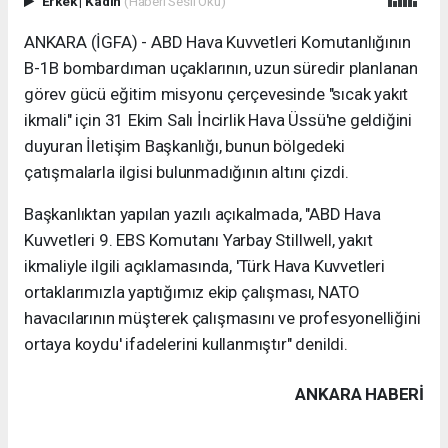
Erkek
|
Kadın
(Haberi Sesli Oku)
ANKARA (İGFA) - ABD Hava Kuvvetleri Komutanlığının
B-1B bombardıman uçaklarının, uzun süredir planlanan
görev gücü eğitim misyonu çerçevesinde "sıcak yakıt
ikmali" için 31 Ekim Salı İncirlik Hava Üssü'ne geldiğini
duyuran İletişim Başkanlığı, bunun bölgedeki
çatışmalarla ilgisi bulunmadığının altını çizdi.
Başkanlıktan yapılan yazılı açıkalmada, "ABD Hava
Kuvvetleri 9. EBS Komutanı Yarbay Stillwell, yakıt
ikmaliyle ilgili açıklamasında, 'Türk Hava Kuvvetleri
ortaklarımızla yaptığımız ekip çalışması, NATO
havacılarının müşterek çalışmasını ve profesyonelliğini
ortaya koydu' ifadelerini kullanmıştır" denildi.
ANKARA HABERİ