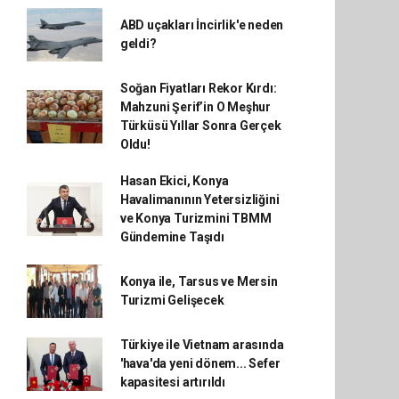
ABD uçakları İncirlik'e neden
geldi?
Soğan Fiyatları Rekor Kırdı:
Mahzuni Şerif’in O Meşhur
Türküsü Yıllar Sonra Gerçek
Oldu!
Hasan Ekici, Konya
Havalimanının Yetersizliğini
ve Konya Turizmini TBMM
Gündemine Taşıdı
Konya ile, Tarsus ve Mersin
Turizmi Gelişecek
Türkiye ile Vietnam arasında
'hava'da yeni dönem... Sefer
kapasitesi artırıldı