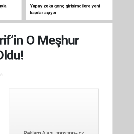
ıyla
Yapay zeka genç girişimcilere yeni
kapılar açıyor
rif’in O Meşhur
Oldu!
38