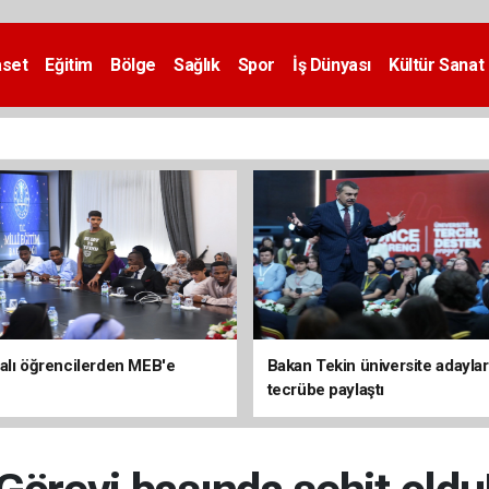
aset
Eğitim
Bölge
Sağlık
Spor
İş Dünyası
Kültür Sanat
alı öğrencilerden MEB'e
Bakan Tekin üniversite adaylar
tecrübe paylaştı