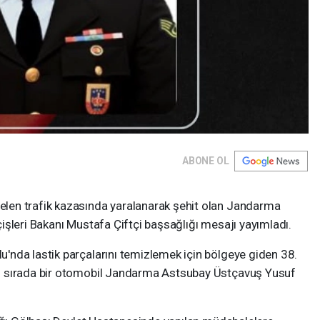
ABONE OL
len trafik kazasında yaralanarak şehit olan Jandarma
şleri Bakanı Mustafa Çiftçi başsağlığı mesajı yayımladı.
nda lastik parçalarını temizlemek için bölgeye giden 38.
ı sırada bir otomobil Jandarma Astsubay Üstçavuş Yusuf