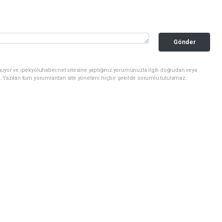
Gönder
uyor ve ipekyoluhaber.net sitesine yaptığınız yorumunuzla ilgili doğrudan veya
. Yazılan tüm yorumlardan site yönetimi hiçbir şekilde sorumlu tutulamaz.