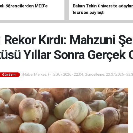
alı öğrencilerden MEB'e
Bakan Tekin üniversite adaylar
tecrübe paylaştı
ı Rekor Kırdı: Mahzuni Şe
üsü Yıllar Sonra Gerçek 
(Haber Merkezi) - | 20.07.2026 - 22:04, Güncelleme: 20.07.2026 - 22:
Gündem