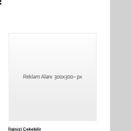
!
İlginizi Çekebilir