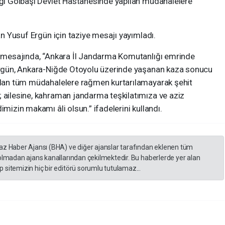
dığı Gölbaşı Devlet Hastanesinde yapılan müdahalelere
lan Yusuf Ergün için taziye mesajı yayımladı.
i, mesajında, “Ankara İl Jandarma Komutanlığı emrinde
 Ergün, Ankara-Niğde Otoyolu üzerinde yaşanan kaza sonucu
pılan tüm müdahalelere rağmen kurtarılamayarak şehit
; ailesine, kahraman jandarma teşkilatımıza ve aziz
imizin makamı âli olsun.” ifadelerini kullandı.
yaz Haber Ajansı (BHA) ve diğer ajanslar tarafından eklenen tüm
 olmadan ajans kanallarından çekilmektedir. Bu haberlerde yer alan
 sitemizin hiç bir editörü sorumlu tutulamaz...