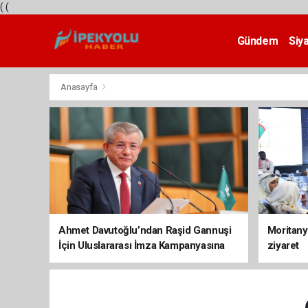
(
(
Gündem
Siy
Teknoloji
Anasayfa
Ahmet Davutoğlu’ndan Raşid Gannuşi
Moritany
İçin Uluslararası İmza Kampanyasına
ziyaret
Destek