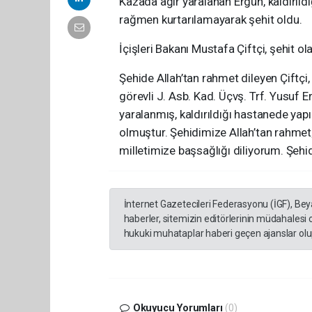
Kazada ağır yaralanan Ergün, kaldırıl
rağmen kurtarılamayarak şehit oldu.
İçişleri Bakanı Mustafa Çiftçi, şehit o
Şehide Allah’tan rahmet dileyen Çiftç
görevli J. Asb. Kad. Üçvş. Trf. Yusuf
yaralanmış, kaldırıldığı hastanede ya
olmuştur. Şehidimize Allah’tan rahmet
milletimize başsağlığı diliyorum. Şehid
İnternet Gazetecileri Federasyonu (İGF), Be
haberler, sitemizin editörlerinin müdahalesi
hukuki muhataplar haberi geçen ajanslar olup
Okuyucu Yorumları
(0)