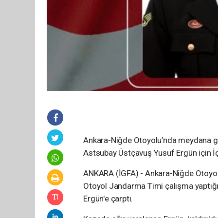
Ankara-Niğde Otoyolu’nda meydana ge
Astsubay Üstçavuş Yusuf Ergün için İçi
ANKARA (İGFA) - Ankara-Niğde Otoyolu'
Otoyol Jandarma Timi çalışma yaptığ
Ergün'e çarptı.