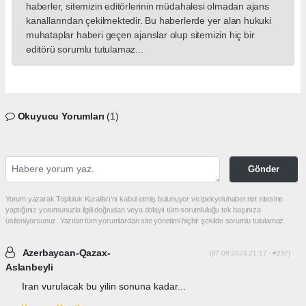
haberler, sitemizin editörlerinin müdahalesi olmadan ajans
kanallarından çekilmektedir. Bu haberlerde yer alan hukuki
muhataplar haberi geçen ajanslar olup sitemizin hiç bir
editörü sorumlu tutulamaz...
Okuyucu Yorumları
(1)
Gönder
Yorum yazarak Topluluk Kuralları’nı kabul etmiş bulunuyor ve ipekyoluhaber.net sitesine
yaptığınız yorumunuzla ilgili doğrudan veya dolaylı tüm sorumluluğu tek başınıza
üstleniyorsunuz. Yazılan tüm yorumlardan site yönetimi hiçbir şekilde sorumlu tutulamaz.
Azerbaycan-Qazax-
(07.09.2024 21:17 - #257)
Aslanbeyli
Iran vurulacak bu yilin sonuna kadar...