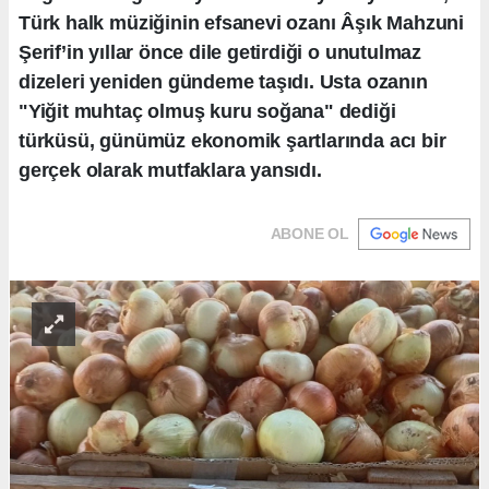
Türk halk müziğinin efsanevi ozanı Âşık Mahzuni
Şerif’in yıllar önce dile getirdiği o unutulmaz
dizeleri yeniden gündeme taşıdı. Usta ozanın
"Yiğit muhtaç olmuş kuru soğana" dediği
türküsü, günümüz ekonomik şartlarında acı bir
gerçek olarak mutfaklara yansıdı.
ABONE OL