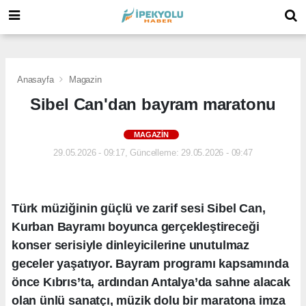
(
(
(
Anasayfa
Magazin
Sibel Can'dan bayram maratonu
MAGAZIN
29.05.2026 - 09:17, Güncelleme: 29.05.2026 - 09:47
Türk müziğinin güçlü ve zarif sesi Sibel Can,
Kurban Bayramı boyunca gerçekleştireceği
konser serisiyle dinleyicilerine unutulmaz
geceler yaşatıyor. Bayram programı kapsamında
önce Kıbrıs’ta, ardından Antalya’da sahne alacak
olan ünlü sanatçı, müzik dolu bir maratona imza