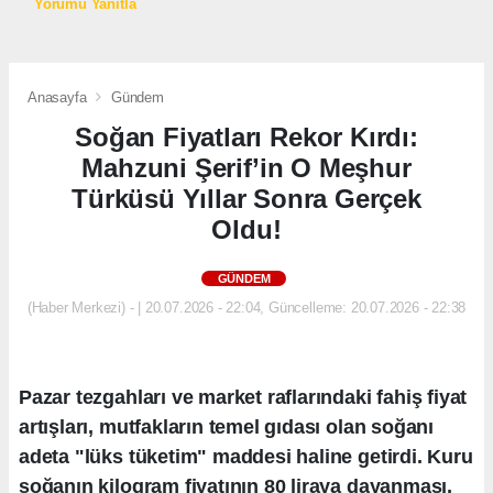
Yorumu Yanıtla
Anasayfa
Gündem
Soğan Fiyatları Rekor Kırdı:
Mahzuni Şerif’in O Meşhur
Türküsü Yıllar Sonra Gerçek
Oldu!
GÜNDEM
(Haber Merkezi) - | 20.07.2026 - 22:04, Güncelleme: 20.07.2026 - 22:38
Pazar tezgahları ve market raflarındaki fahiş fiyat
artışları, mutfakların temel gıdası olan soğanı
adeta "lüks tüketim" maddesi haline getirdi. Kuru
soğanın kilogram fiyatının 80 liraya dayanması,