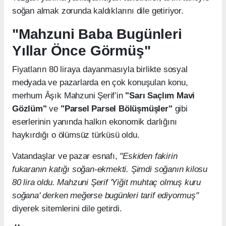
soğan almak zorunda kaldıklarını dile getiriyor.
"Mahzuni Baba Bugünleri
Yıllar Önce Görmüş"
Fiyatların 80 liraya dayanmasıyla birlikte sosyal
medyada ve pazarlarda en çok konuşulan konu,
merhum Âşık Mahzuni Şerif’in
"Sarı Saçlım Mavi
Gözlüm"
ve
"Parsel Parsel Bölüşmüşler"
gibi
eserlerinin yanında halkın ekonomik darlığını
haykırdığı o ölümsüz türküsü oldu.
Vatandaşlar ve pazar esnafı,
"Eskiden fakirin
fukaranın katığı soğan-ekmekti. Şimdi soğanın kilosu
80 lira oldu. Mahzuni Şerif 'Yiğit muhtaç olmuş kuru
soğana' derken meğerse bugünleri tarif ediyormuş"
diyerek sitemlerini dile getirdi.