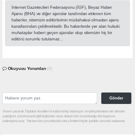
İnternet Gazetecileri Federasyonu (İGF), Beyaz Haber
Ajansı (BHA) ve diğer ajanslar tarafından eklenen tüm
haberler, sitemizin editörlerinin müdahalesi olmadan ajans
kanallarından çekilmektedir. Bu haberlerde yer alan hukuki
muhataplar haberi geçen ajanslar olup sitemizin hiç bir
editörü sorumlu tutulamaz...
Okuyucu Yorumları
(0)
Gönder
Yorum yazarak Topluluk Kuralları’nı kabul etmiş bulunuyor ve ipekyoluhaber.net sitesine
yaptığınız yorumunuzla ilgili doğrudan veya dolaylı tüm sorumluluğu tek başınıza
üstleniyorsunuz. Yazılan tüm yorumlardan site yönetimi hiçbir şekilde sorumlu tutulamaz.