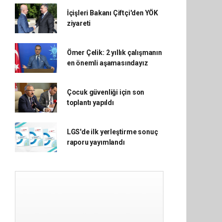
İçişleri Bakanı Çiftçi'den YÖK
ziyareti
Ömer Çelik: 2 yıllık çalışmanın
en önemli aşamasındayız
Çocuk güvenliği için son
toplantı yapıldı
LGS'de ilk yerleştirme sonuç
raporu yayımlandı