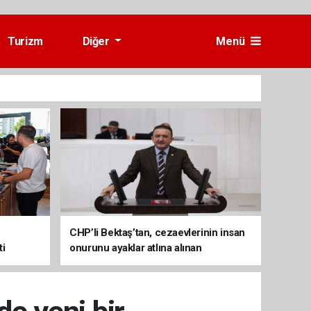
Turizm
Diğer
Menü
CHP’li Bektaş’tan, cezaevlerinin insan
ti
onurunu ayaklar atlına alınan
mekânlara dönüşmesine tepki