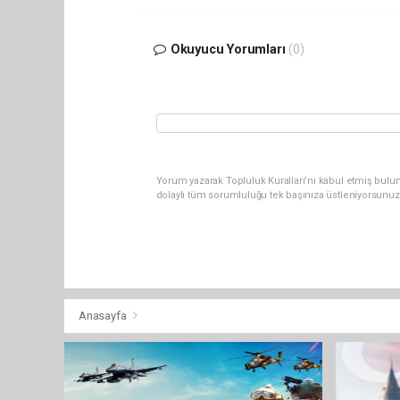
Okuyucu Yorumları
(0)
Yorum yazarak Topluluk Kuralları’nı kabul etmiş bulun
dolaylı tüm sorumluluğu tek başınıza üstleniyorsunuz
Anasayfa