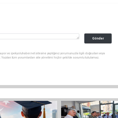
Gönder
uyor ve ipekyoluhaber.net sitesine yaptığınız yorumunuzla ilgili doğrudan veya
. Yazılan tüm yorumlardan site yönetimi hiçbir şekilde sorumlu tutulamaz.