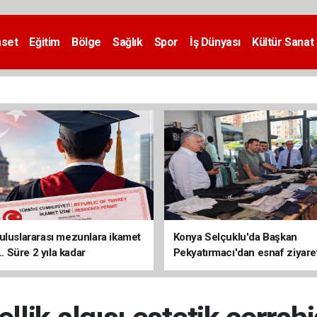
aset
Eğitim
Bölge
Sağlık
Spor
İş Dünyası
Kültür Sanat
uluslararası mezunlara ikamet
Konya Selçuklu'da Başkan
... Süre 2 yıla kadar
Pekyatırmacı'dan esnaf ziyare
ilecek