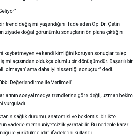
Geliyor”
 bir trend değişimi yaşandığını ifade eden Op. Dr. Çetin
den ziyade doğal görünümlü sonuçların ön plana çıktığını
ini kaybetmeyen ve kendi kimliğini koruyan sonuçlar talep
lişimi açısından oldukça olumlu bir dönüşümdür. Başarılı bir
elli olmayan’ ama daha iyi hissettiği sonuçtur” dedi.
ıbbi Değerlendirme ile Verilmeli”
ararlarının sosyal medya trendlerine göre değil, uzman hekim
i vurguladı.
astanın sağlık durumu, anatomisi ve beklentisi birlikte
zun vadede memnuniyetsizlik yaratabilir. Bu nedenle karar
ı ile yürütülmelidir” ifadelerini kullandı.