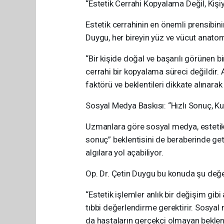
“Estetik Cerrahi Kopyalama Değil, Kişi
Estetik cerrahinin en önemli prensibin
Duygu, her bireyin yüz ve vücut anatomi
“Bir kişide doğal ve başarılı görünen b
cerrahi bir kopyalama süreci değildir. Ak
faktörü ve beklentileri dikkate alınarak 
Sosyal Medya Baskısı: “Hızlı Sonuç, 
Uzmanlara göre sosyal medya, estetik ce
sonuç” beklentisini de beraberinde ge
algılara yol açabiliyor.
Op. Dr. Çetin Duygu bu konuda şu değe
“Estetik işlemler anlık bir değişim gibi
tıbbi değerlendirme gerektirir. Sosya
da hastaların gerçekçi olmayan beklent