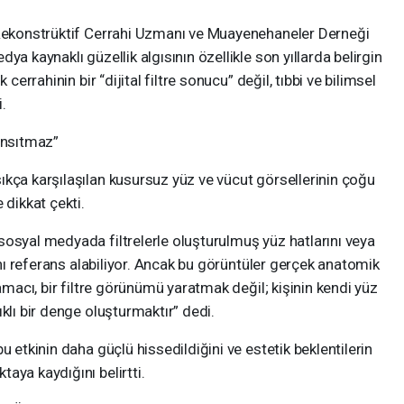
 Rekonstrüktif Cerrahi Uzmanı ve Muayenehaneler Derneği
ya kaynaklı güzellik algısının özellikle son yıllarda belirgin
 cerrahinin bir “dijital filtre sonucu” değil, tıbbi ve bilimsel
.
ansıtmaz”
ıkça karşılaşılan kusursuz yüz ve vücut görsellerinin çoğu
dikkat çekti.
sosyal medyada filtrelerle oluşturulmuş yüz hatlarını veya
rını referans alabiliyor. Ancak bu görüntüler gerçek anatomik
 amacı, bir filtre görünümü yaratmak değil; kişinin kendi yüz
klı bir denge oluşturmaktır” dedi.
u etkinin daha güçlü hissedildiğini ve estetik beklentilerin
aya kaydığını belirtti.