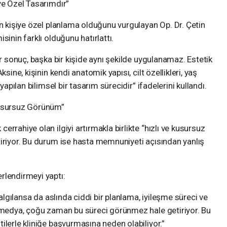
ye Özel Tasarımdır”
in kişiye özel planlama olduğunu vurgulayan Op. Dr. Çetin
sinin farklı olduğunu hatırlattı.
ir sonuç, başka bir kişide aynı şekilde uygulanamaz. Estetik
sine, kişinin kendi anatomik yapısı, cilt özellikleri, yaş
yapılan bilimsel bir tasarım sürecidir” ifadelerini kullandı.
Kusursuz Görünüm”
rrahiye olan ilgiyi artırmakla birlikte “hızlı ve kusursuz
tiriyor. Bu durum ise hasta memnuniyeti açısından yanlış
rlendirmeyi yaptı:
 algılansa da aslında ciddi bir planlama, iyileşme süreci ve
l medya, çoğu zaman bu süreci görünmez hale getiriyor. Bu
ilerle kliniğe başvurmasına neden olabiliyor.”