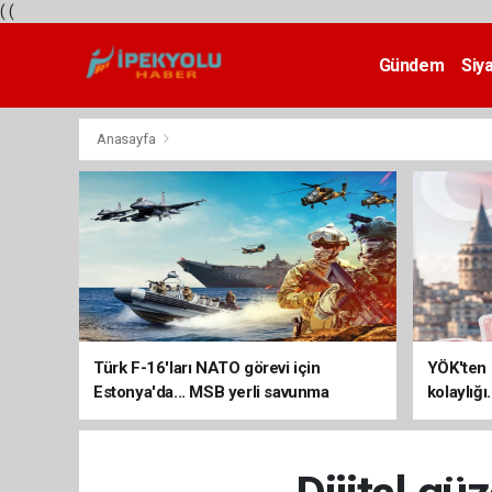
(
(
Gündem
Siy
Teknoloji
Anasayfa
Türk F-16'ları NATO görevi için
YÖK'ten 
Estonya'da... MSB yerli savunma
kolaylığı
sistemleriyle güçleniyor
uzatılab