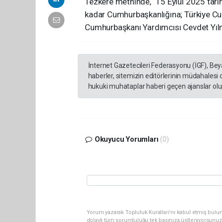
Tezkere metninde, “15 Eylül 2025 tar
kadar Cumhurbaşkanlığına; Türkiye Cu
Cumhurbaşkanı Yardımcısı Cevdet Yılmaz
İnternet Gazetecileri Federasyonu (İGF), Be
haberler, sitemizin editörlerinin müdahalesi
hukuki muhataplar haberi geçen ajanslar olup
Okuyucu Yorumları
(0)
Yorum yazarak Topluluk Kuralları’nı kabul etmiş bulun
dolaylı tüm sorumluluğu tek başınıza üstleniyorsunuz