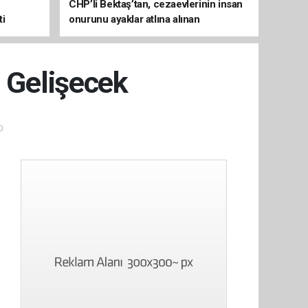
CHP’li Bektaş’tan, cezaevlerinin insan
ti
onurunu ayaklar atlına alınan
mekânlara dönüşmesine tepki
i Gelişecek
0