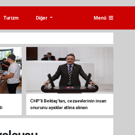
Turizm
Diğer
Menü
CHP’li Bektaş’tan, cezaevlerinin insan
ti
onurunu ayaklar atlına alınan
mekânlara dönüşmesine tepki