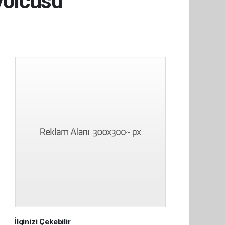
yolcusu
İlginizi Çekebilir