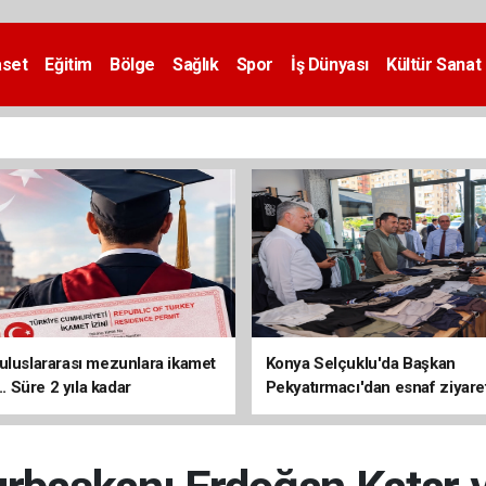
aset
Eğitim
Bölge
Sağlık
Spor
İş Dünyası
Kültür Sanat
uluslararası mezunlara ikamet
Konya Selçuklu'da Başkan
... Süre 2 yıla kadar
Pekyatırmacı'dan esnaf ziyare
ilecek