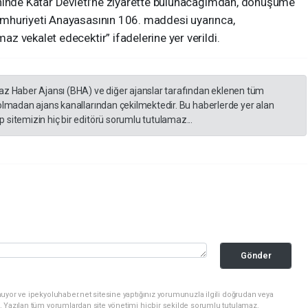
ihinde Katar Devleti’ne ziyarette bulunacağımdan, dönüşüme
mhuriyeti Anayasasının 106. maddesi uyarınca,
 vekalet edecektir” ifadelerine yer verildi.
yaz Haber Ajansı (BHA) ve diğer ajanslar tarafından eklenen tüm
 olmadan ajans kanallarından çekilmektedir. Bu haberlerde yer alan
 sitemizin hiç bir editörü sorumlu tutulamaz...
Gönder
uyor ve ipekyoluhaber.net sitesine yaptığınız yorumunuzla ilgili doğrudan veya
. Yazılan tüm yorumlardan site yönetimi hiçbir şekilde sorumlu tutulamaz.