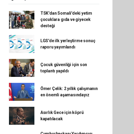
TSK'dan Somali'deki yetim
çocuklara gıda ve giyecek
desteği
LGS'de ilk yerleştirme sonuç
raporu yayımlandı
Çocuk güvenliği için son
toplantı yapıldı
Ömer Çelik: 2 yıllık çalışmanın
en önemli aşamasındayız
Asırlık Gece için köprü
kapatılacak
Cumhurbaşkanı Yardımcısı