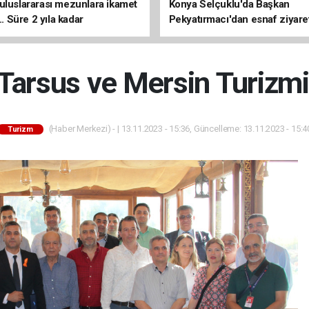
uluslararası mezunlara ikamet
Konya Selçuklu'da Başkan
... Süre 2 yıla kadar
Pekyatırmacı'dan esnaf ziyare
ilecek
 Tarsus ve Mersin Turizm
(Haber Merkezi) - | 13.11.2023 - 15:36, Güncelleme: 13.11.2023 - 15:4
Turizm