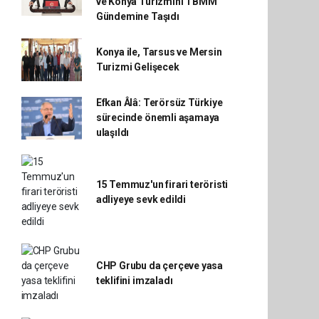
ve Konya Turizmini TBMM
Gündemine Taşıdı
Konya ile, Tarsus ve Mersin
Turizmi Gelişecek
Efkan Âlâ: Terörsüz Türkiye
sürecinde önemli aşamaya
ulaşıldı
15 Temmuz'un firari teröristi
adliyeye sevk edildi
CHP Grubu da çerçeve yasa
teklifini imzaladı