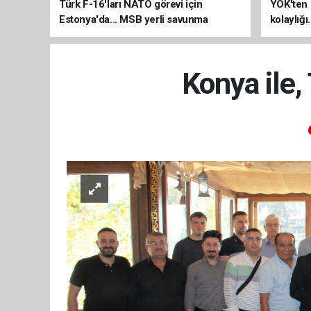
Türk F-16'ları NATO görevi için
YÖK'ten 
Estonya'da... MSB yerli savunma
kolaylığı
sistemleriyle güçleniyor
uzatılab
Konya ile,