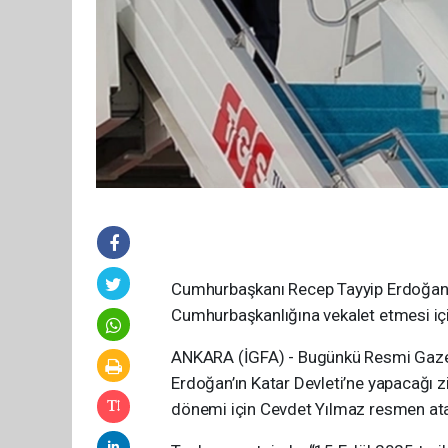
Cumhurbaşkanı Recep Tayyip Erdoğan’ın 
Cumhurbaşkanlığına vekalet etmesi iç
ANKARA (İGFA) - Bugünkü Resmi Gaze
Erdoğan’ın Katar Devleti’ne yapacağı z
dönemi için Cevdet Yılmaz resmen ata