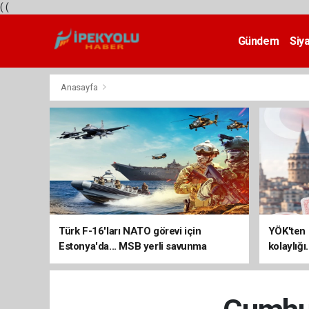
(
(
Gündem
Siy
Teknoloji
Anasayfa
Türk F-16'ları NATO görevi için
YÖK'ten 
Estonya'da... MSB yerli savunma
kolaylığı
sistemleriyle güçleniyor
uzatılab