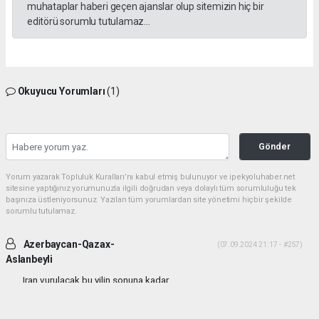
muhataplar haberi geçen ajanslar olup sitemizin hiç bir
editörü sorumlu tutulamaz...
Okuyucu Yorumları
(1)
Gönder
Yorum yazarak Topluluk Kuralları’nı kabul etmiş bulunuyor ve ipekyoluhaber.net
sitesine yaptığınız yorumunuzla ilgili doğrudan veya dolaylı tüm sorumluluğu tek
başınıza üstleniyorsunuz. Yazılan tüm yorumlardan site yönetimi hiçbir şekilde
sorumlu tutulamaz.
Azerbaycan-Qazax-
(07.09.2024 21:17 - #257)
Aslanbeyli
Iran vurulacak bu yilin sonuna kadar...
Yorumu Yanıtla