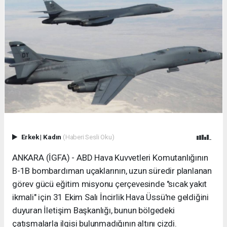
Erkek
|
Kadın
(Haberi Sesli Oku)
ANKARA (İGFA) - ABD Hava Kuvvetleri Komutanlığının
B-1B bombardıman uçaklarının, uzun süredir planlanan
görev gücü eğitim misyonu çerçevesinde "sıcak yakıt
ikmali" için 31 Ekim Salı İncirlik Hava Üssü'ne geldiğini
duyuran İletişim Başkanlığı, bunun bölgedeki
çatışmalarla ilgisi bulunmadığının altını çizdi.