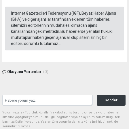
İnternet Gazetecileri Federasyonu (İGF), Beyaz Haber Ajansı
(BHA) ve diğer ajanslar tarafından eklenen tüm haberler,
sitemizin editörlerinin müdahalesi olmadan ajans
kanallarından çekilmektedir. Bu haberlerde yer alan hukuki
muhataplar haberi geçen ajanslar olup sitemizin hiç bir
editörü sorumlu tutulamaz...
Okuyucu Yorumları
(0)
Gönder
Yorum yazarak Topluluk Kuralları’nı kabul etmiş bulunuyor ve ipekyoluhaber.net
sitesine yaptığınız yorumunuzla ilgili doğrudan veya dolaylı tüm sorumluluğu tek
başınıza üstleniyorsunuz. Yazılan tüm yorumlardan site yönetimi hiçbir şekilde
sorumlu tutulamaz.