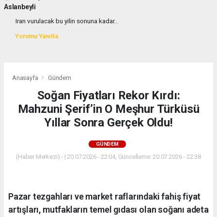
Aslanbeyli
Iran vurulacak bu yilin sonuna kadar...
Yorumu Yanıtla
Anasayfa
Gündem
Soğan Fiyatları Rekor Kırdı:
Mahzuni Şerif’in O Meşhur Türküsü
Yıllar Sonra Gerçek Oldu!
GÜNDEM
(Haber Merkezi) - | 20.07.2026 - 22:04, Güncelleme: 20.07.2026 - 22:38
Pazar tezgahları ve market raflarındaki fahiş fiyat
artışları, mutfakların temel gıdası olan soğanı adeta