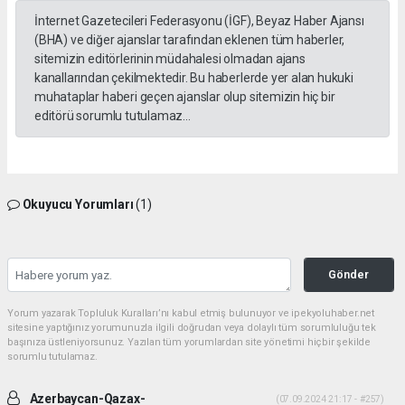
İnternet Gazetecileri Federasyonu (İGF), Beyaz Haber Ajansı
(BHA) ve diğer ajanslar tarafından eklenen tüm haberler,
sitemizin editörlerinin müdahalesi olmadan ajans
kanallarından çekilmektedir. Bu haberlerde yer alan hukuki
muhataplar haberi geçen ajanslar olup sitemizin hiç bir
editörü sorumlu tutulamaz...
Okuyucu Yorumları
(1)
Gönder
Yorum yazarak Topluluk Kuralları’nı kabul etmiş bulunuyor ve ipekyoluhaber.net
sitesine yaptığınız yorumunuzla ilgili doğrudan veya dolaylı tüm sorumluluğu tek
başınıza üstleniyorsunuz. Yazılan tüm yorumlardan site yönetimi hiçbir şekilde
sorumlu tutulamaz.
Azerbaycan-Qazax-
(07.09.2024 21:17 - #257)