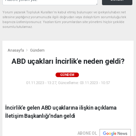
Yorum yazarak Topluluk Kuralları’nı kabul etmiş bulunuyor ve ipekyoluhaber.net
sitesine yaptığınız yorumunuzla ilgili doğrudan veya dolaylı tüm sorumluluğu tek
başınıza üstleniyorsunuz. Yazılan tüm yorumlardan site yönetimi hiçbir şekilde
sorumlu tutulamaz.
Anasayfa
Gündem
ABD uçakları İncirlik'e neden geldi?
GÜNDEM
01.11.2023 - 13:27, Güncelleme: 03.11.2023 - 10:57
İncirlik’e gelen ABD uçaklarına ilişkin açıklama
İletişim Başkanlığı'ndan geldi
ABONE OL