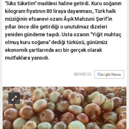
"lüks tüketim" maddesi haline getirdi. Kuru soğanın
kilogram fiyatının 80 liraya dayanması, Türk halk
müziğinin efsanevi ozanı Âşık Mahzuni Şerif’in
yıllar önce dile getirdiği o unutulmaz dizeleri
yeniden gündeme taşıdı. Usta ozanın "Yiğit muhtaç
olmuş kuru soğana" dediği türküsü, günümüz
ekonomik şartlarında acı bir gerçek olarak
mutfaklara yansıdı.
ABONE OL