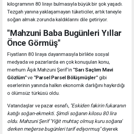
kilogramının 80 lirayı bulmasıyla büyük bir şok yaşadı.
Tezgah yanına yaklaşamayan tüketiciler, artık taneyle
soğan almak zorunda kaldıklarını dile getiriyor.
"Mahzuni Baba Bugünleri Yıllar
Önce Görmüş"
Fiyatların 80 liraya dayanmasıyla birlikte sosyal
medyada ve pazarlarda en çok konuşulan konu,
merhum Âşık Mahzuni Şerif’in
"Sarı Saçlım Mavi
Gözlüm"
ve
"Parsel Parsel Bölüşmüşler"
gibi
eserlerinin yanında halkın ekonomik darlığını haykırdığı
o ölümsüz türküsü oldu.
Vatandaşlar ve pazar esnafı,
"Eskiden fakirin fukaranın
katığı soğan-ekmekti. Şimdi soğanın kilosu 80 lira
oldu. Mahzuni Şerif 'Yiğit muhtaç olmuş kuru soğana'
derken meğerse bugünleri tarif ediyormuş"
diyerek