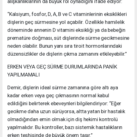
alışkanlıklarının da büyük rol oynadığını ifade ediyor:
“Kalsiyum, fosfor, D, A, B ve C vitaminlerinin eksiklikleri
dişlerin geç sürmesine yol açabilir. Özellikle hamilelik
döneminde annenin D vitamini eksikliği ya da bebeğin
prematüre doğması, süt dişlerinde sürme gecikmesine
neden olabilir. Bunun yanı sıra tiroit hormonlarındaki
düzensizlikler de dişlerin çıkma zamanını etkileyebilir.”
ERKEN VEYA GEÇ SÜRME DURUMLARINDA PANİK
YAPILMAMALI
Demir, dişlerin ideal sürme zamanına göre altı aya
kadar erken veya geç çıkmasının normal kabul
edildiğini belirterek ebeveynleri bilgilendiriyor: “Eğer
gecikme daha uzun sürüyorsa, altta yatan bir hastalık
olmadığından emin olmak için diş hekimi kontrolü
yapılmalıdır. Bu kontroller, bazı sistemik hastalıkların
erken teşhisinde de büyük önem taşır.”