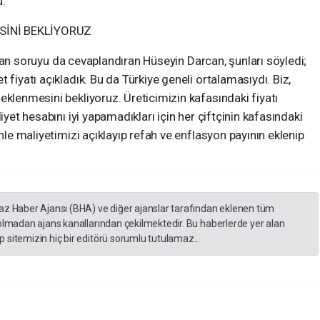
u.
SİNİ BEKLİYORUZ
orulan soruyu da cevaplandıran Hüseyin Darcan, şunları söyledi;
 fiyatı açıkladık. Bu da Türkiye geneli ortalamasıydı. Biz,
eklenmesini bekliyoruz. Üreticimizin kafasındaki fiyatı
iyet hesabını iyi yapamadıkları için her çiftçinin kafasındaki
enle maliyetimizi açıklayıp refah ve enflasyon payının eklenip
yaz Haber Ajansı (BHA) ve diğer ajanslar tarafından eklenen tüm
 olmadan ajans kanallarından çekilmektedir. Bu haberlerde yer alan
 sitemizin hiç bir editörü sorumlu tutulamaz...