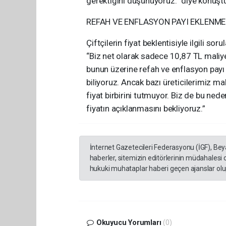
gerektiğini düşünüyoruz.” diye konuşt
REFAH VE ENFLASYON PAYI EKLENME
Çiftçilerin fiyat beklentisiyle ilgili s
“Biz net olarak sadece 10,87 TL maliyet
bunun üzerine refah ve enflasyon payı 
biliyoruz. Ancak bazı üreticilerimiz mal
fiyat birbirini tutmuyor. Biz de bu ned
fiyatın açıklanmasını bekliyoruz.”
İnternet Gazetecileri Federasyonu (İGF), Be
haberler, sitemizin editörlerinin müdahalesi
hukuki muhataplar haberi geçen ajanslar olup
Okuyucu Yorumları
(0)