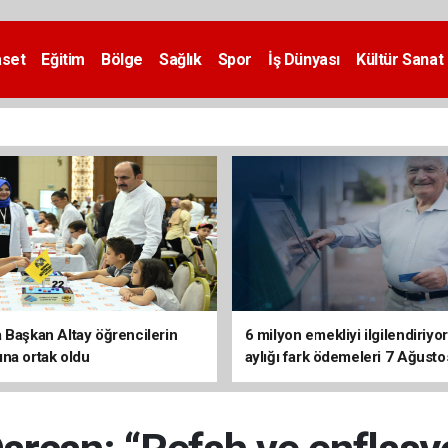
aset
Eğitim
Bölge
Sağlık
Spor
İş Dünyası
Kültür Sanat
 Başkan Altay öğrencilerin
6 milyon emekliyi ilgilendiriyor
na ortak oldu
aylığı fark ödemeleri 7 Ağusto
hesaplarda