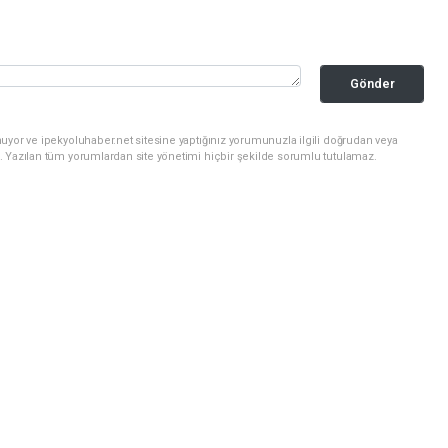
Gönder
uyor ve ipekyoluhaber.net sitesine yaptığınız yorumunuzla ilgili doğrudan veya
. Yazılan tüm yorumlardan site yönetimi hiçbir şekilde sorumlu tutulamaz.