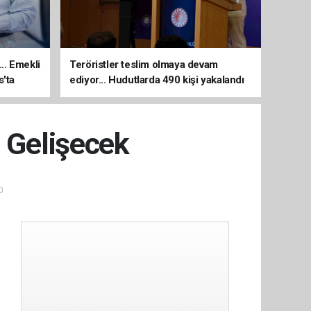
... Emekli
Teröristler teslim olmaya devam
s'ta
ediyor... Hudutlarda 490 kişi yakalandı
i Gelişecek
0