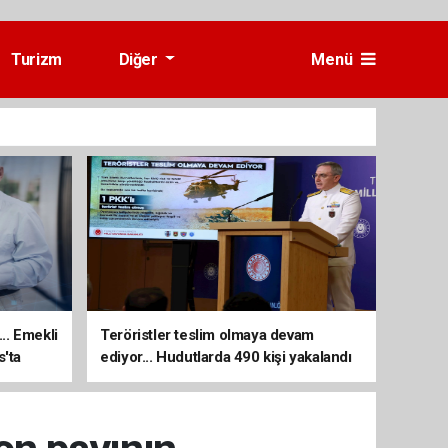
Turizm
Diğer
Menü
... Emekli
Teröristler teslim olmaya devam
s'ta
ediyor... Hudutlarda 490 kişi yakalandı