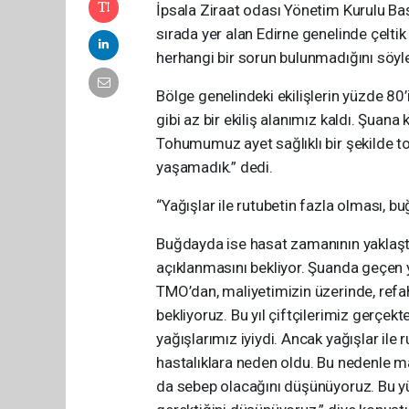
İpsala Ziraat odası Yönetim Kurulu Baş
sırada yer alan Edirne genelinde çeltik e
herhangi bir sorun bulunmadığını söyle
Bölge genelindeki ekilişlerin yüzde 80
gibi az bir ekiliş alanımız kaldı. Şuan
Tohumumuz ayet sağlıklı bir şekilde topr
yaşamadık.” dedi.
“Yağışlar ile rutubetin fazla olması, 
Buğdayda ise hasat zamanının yaklaştığ
açıklanmasını bekliyor. Şuanda geçen y
TMO’dan, maliyetimizin üzerinde, refah
bekliyoruz. Bu yıl çiftçilerimiz gerçek
yağışlarımız iyiydi. Ancak yağışlar ile
hastalıklara neden oldu. Bu nedenle m
da sebep olacağını düşünüyoruz. Bu yü