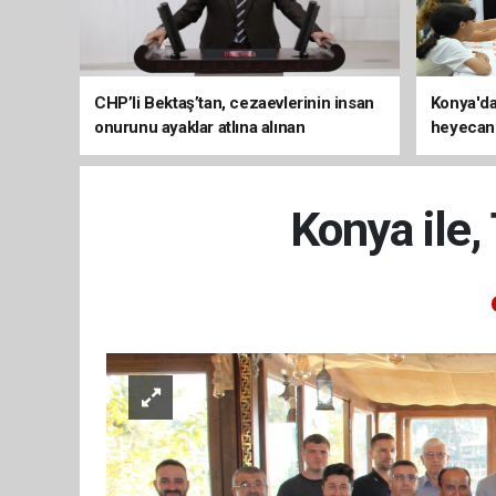
CHP’li Bektaş’tan, cezaevlerinin insan
Konya'da
onurunu ayaklar atlına alınan
heyecanı
mekânlara dönüşmesine tepki
Konya ile,