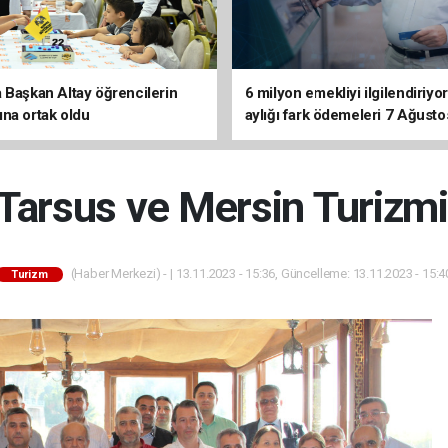
 Başkan Altay öğrencilerin
6 milyon emekliyi ilgilendiriyor
na ortak oldu
aylığı fark ödemeleri 7 Ağusto
hesaplarda
 Tarsus ve Mersin Turizm
(Haber Merkezi) - | 13.11.2023 - 15:36, Güncelleme: 13.11.2023 - 15:4
Turizm