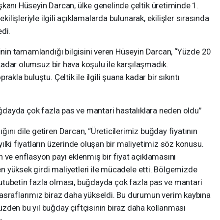
kanı Hüseyin Darcan, ülke genelinde çeltik üretiminde 1.
kilişleriyle ilgili açıklamalarda bulunarak, ekilişler sırasında
di.
’inin tamamlandığı bilgisini veren Hüseyin Darcan, “Yüzde 20
a kadar olumsuz bir hava koşulu ile karşılaşmadık.
akla buluştu. Çeltik ile ilgili şuana kadar bir sıkıntı
buğdayda çok fazla pas ve mantari hastalıklara neden oldu”
ını dile getiren Darcan, “Üreticilerimiz buğday fiyatının
ılki fiyatların üzerinde oluşan bir maliyetimiz söz konusu.
 ve enflasyon payı eklenmiş bir fiyat açıklamasını
ten yüksek girdi maliyetleri ile mücadele etti. Bölgemizde
 rutubetin fazla olması, buğdayda çok fazla pas ve mantari
asraflarımız biraz daha yükseldi. Bu durumun verim kaybına
zden bu yıl buğday çiftçisinin biraz daha kollanması