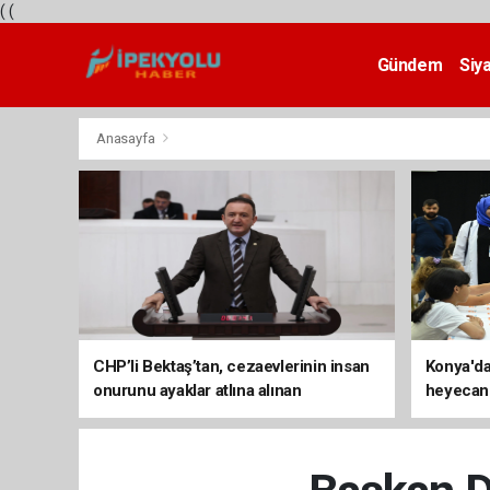
(
(
Gündem
Siy
Teknoloji
Anasayfa
CHP’li Bektaş’tan, cezaevlerinin insan
Konya'da
onurunu ayaklar atlına alınan
heyecanı
mekânlara dönüşmesine tepki