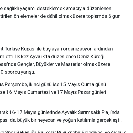
k ve sağlıklı yaşamı desteklemek amacıyla düzenlenen
tirilen ön elemeler de dâhil olmak üzere toplamda 6 gün
t Türkiye Kupası ile başlayan organizasyon ardından
am etti. İlk kez Ayvalık’ta düzenlenen Deniz Küreği
ası’nda Gençler, Büyükler ve Masterlar olmak üzere
 sporcu yarıştı.
yıs Perşembe, ikinci günü ise 15 Mayıs Cuma günü
rı ise 16 Mayıs Cumartesi ve 17 Mayıs Pazar günleri
arak 16-17 Mayıs günlerinde Ayvalık Sarımsaklı Plajı’nda
pası da, büyük bir heyecan ve yoğun katılımla gerçekleşti.
e Spor Bakanlığı, Balıkesir Büyükşehir Belediyesi ve Ayvalık