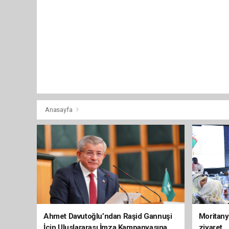
Anasayfa
Ahmet Davutoğlu’ndan Raşid Gannuşi
Moritany
İçin Uluslararası İmza Kampanyasına
ziyaret