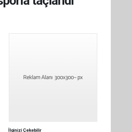
sporla taçlandı
İlginizi Çekebilir