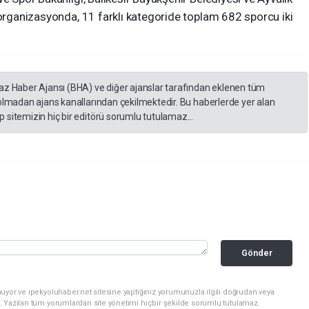
 organizasyonda, 11 farklı kategoride toplam 682 sporcu iki
yaz Haber Ajansı (BHA) ve diğer ajanslar tarafından eklenen tüm
 olmadan ajans kanallarından çekilmektedir. Bu haberlerde yer alan
 sitemizin hiç bir editörü sorumlu tutulamaz...
Gönder
uyor ve ipekyoluhaber.net sitesine yaptığınız yorumunuzla ilgili doğrudan veya
. Yazılan tüm yorumlardan site yönetimi hiçbir şekilde sorumlu tutulamaz.