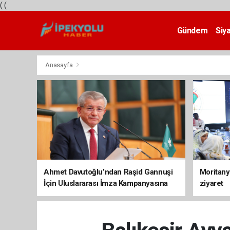
(
(
Gündem
Siy
Teknoloji
Anasayfa
Ahmet Davutoğlu’ndan Raşid Gannuşi
Moritany
İçin Uluslararası İmza Kampanyasına
ziyaret
Destek