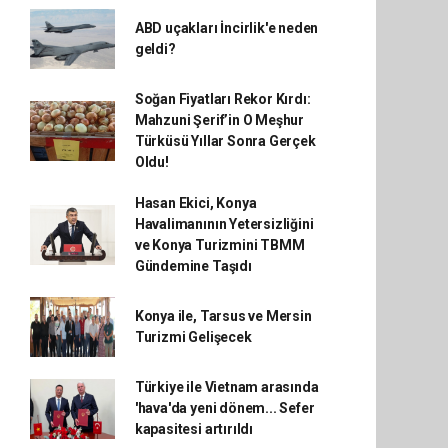
ABD uçakları İncirlik'e neden
geldi?
Soğan Fiyatları Rekor Kırdı:
Mahzuni Şerif’in O Meşhur
Türküsü Yıllar Sonra Gerçek
Oldu!
Hasan Ekici, Konya
Havalimanının Yetersizliğini
ve Konya Turizmini TBMM
Gündemine Taşıdı
Konya ile, Tarsus ve Mersin
Turizmi Gelişecek
Türkiye ile Vietnam arasında
'hava'da yeni dönem... Sefer
kapasitesi artırıldı