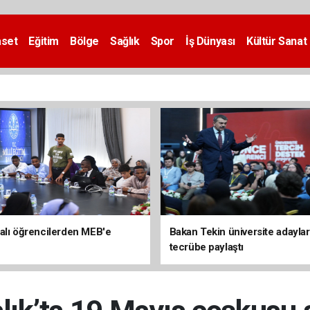
aset
Eğitim
Bölge
Sağlık
Spor
İş Dünyası
Kültür Sanat
alı öğrencilerden MEB'e
Bakan Tekin üniversite adaylar
tecrübe paylaştı