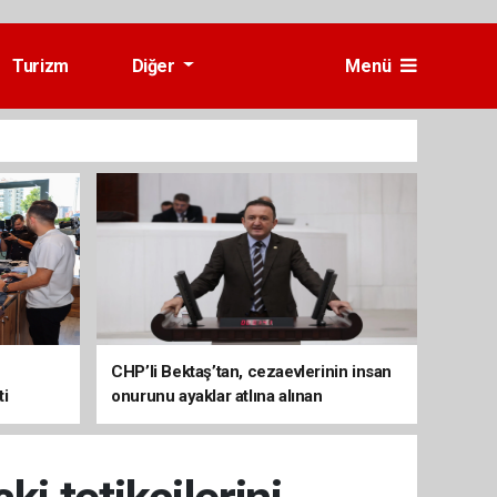
Turizm
Diğer
Menü
CHP’li Bektaş’tan, cezaevlerinin insan
ti
onurunu ayaklar atlına alınan
mekânlara dönüşmesine tepki