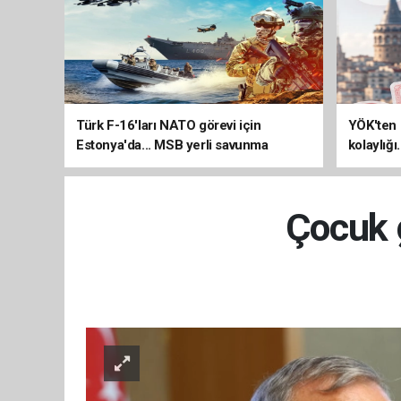
Türk F-16'ları NATO görevi için
YÖK'ten 
Estonya'da... MSB yerli savunma
kolaylığı
sistemleriyle güçleniyor
uzatılab
Çocuk g