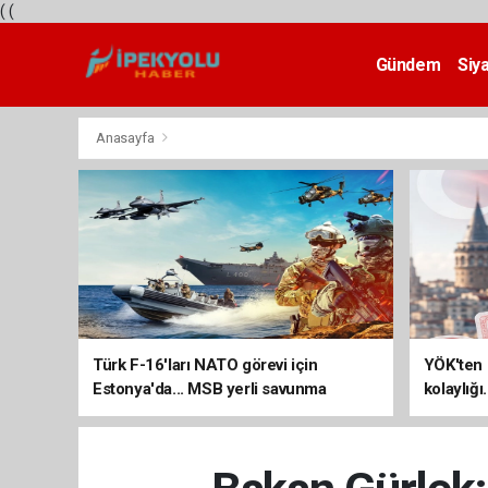
(
(
Gündem
Siy
Teknoloji
Anasayfa
Türk F-16'ları NATO görevi için
YÖK'ten 
Estonya'da... MSB yerli savunma
kolaylığı
sistemleriyle güçleniyor
uzatılab