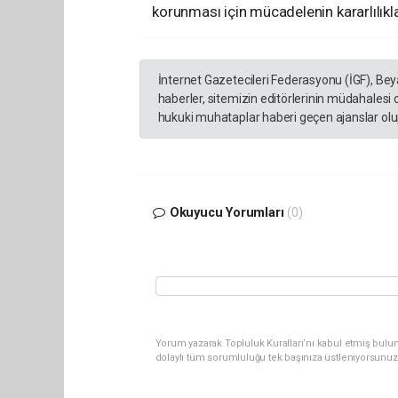
korunması için mücadelenin kararlılıkl
İnternet Gazetecileri Federasyonu (İGF), Be
haberler, sitemizin editörlerinin müdahalesi
hukuki muhataplar haberi geçen ajanslar olup
Okuyucu Yorumları
(0)
Yorum yazarak Topluluk Kuralları’nı kabul etmiş bulun
dolaylı tüm sorumluluğu tek başınıza üstleniyorsunuz