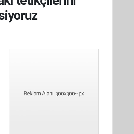
i tetikçilerini
esiyoruz