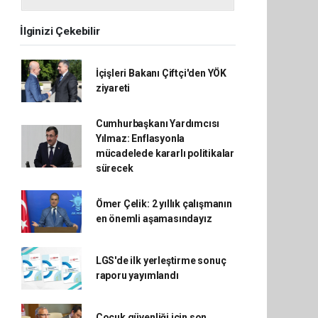
İlginizi Çekebilir
İçişleri Bakanı Çiftçi'den YÖK
ziyareti
Cumhurbaşkanı Yardımcısı
Yılmaz: Enflasyonla
mücadelede kararlı politikalar
sürecek
Ömer Çelik: 2 yıllık çalışmanın
en önemli aşamasındayız
LGS'de ilk yerleştirme sonuç
raporu yayımlandı
Çocuk güvenliği için son