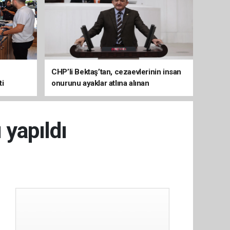
CHP’li Bektaş’tan, cezaevlerinin insan
ti
onurunu ayaklar atlına alınan
mekânlara dönüşmesine tepki
 yapıldı