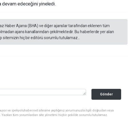
a devam edeceğini yineledi.
yaz Haber Ajansı (BHA) ve diğer ajanslar tarafından eklenen tüm
 olmadan ajans kanallarından çekilmektedir. Bu haberlerde yer alan
 sitemizin hiç bir editörü sorumlu tutulamaz...
Gönder
uyor ve ipekyoluhaber.net sitesine yaptığınız yorumunuzla ilgili doğrudan veya
. Yazılan tüm yorumlardan site yönetimi hiçbir şekilde sorumlu tutulamaz.