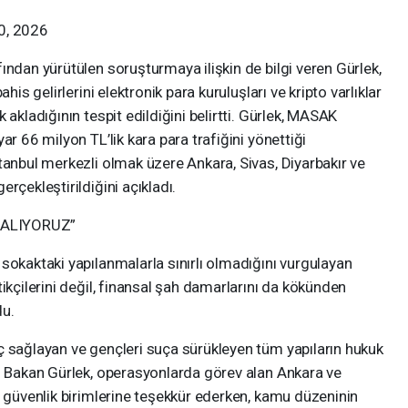
0, 2026
ından yürütülen soruşturmaya ilişkin de bilgi veren Gürlek,
his gelirlerini elektronik para kuruluşları ve kripto varlıklar
 akladığının tespit edildiğini belirtti. Gürlek, MASAK
ar 66 milyon TL’lik kara para trafiğini yönettiği
tanbul merkezli olmak üzere Ankara, Sivas, Diyarbakır ve
rçekleştirildiğini açıkladı.
 ALIYORUZ”
sokaktaki yapılanmalarla sınırlı olmadığını vurgulayan
ikçilerini değil, finansal şah damarlarını da kökünden
du.
ç sağlayan ve gençleri suça sürükleyen tüm yapıların hukuk
en Bakan Gürlek, operasyonlarda görev alan Ankara ve
e güvenlik birimlerine teşekkür ederken, kamu düzeninin