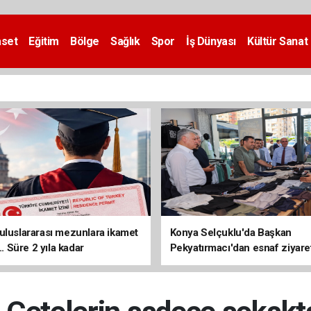
aset
Eğitim
Bölge
Sağlık
Spor
İş Dünyası
Kültür Sanat
uluslararası mezunlara ikamet
Konya Selçuklu'da Başkan
... Süre 2 yıla kadar
Pekyatırmacı'dan esnaf ziyare
ilecek