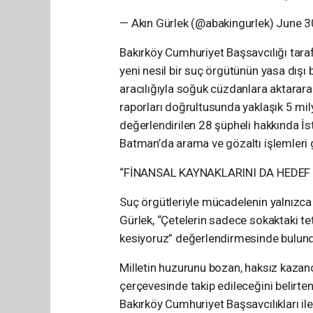
— Akın Gürlek (@abakingurlek) June 3
Bakırköy Cumhuriyet Başsavcılığı taraf
yeni nesil bir suç örgütünün yasa dışı ba
aracılığıyla soğuk cüzdanlara aktararak
raporları doğrultusunda yaklaşık 5 mily
değerlendirilen 28 şüpheli hakkında İs
Batman’da arama ve gözaltı işlemleri ge
“FİNANSAL KAYNAKLARINI DA HEDEF
Suç örgütleriyle mücadelenin yalnızca 
Gürlek, “Çetelerin sadece sokaktaki tet
kesiyoruz” değerlendirmesinde bulun
Milletin huzurunu bozan, haksız kazan
çerçevesinde takip edileceğini belirt
Bakırköy Cumhuriyet Başsavcılıkları il