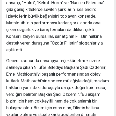
sanatçı; “Holm”, “Kelmti Horra” ve “Naci en Palestina”
gibi geniş kitlelerce sevilen şarkılarını seslendirdi.
İzleyicilerin büyük beğenisini toplayan konserde,
Mathlouthi’nin performansı kadar, şarkılarında öne
çıkan özgürlük ve barış temaları da dikkat çekti.
Konseri izleyen Bursalılar, sanatçının Filistin halkına
destek veren duruşuna “Özgür Filistin” sloganlarıyla
eşlik etti.
Gecenin sonunda sanatçıya teşekkür etmek üzere
sahneye çıkan Nilüfer Belediye Başkanı Şadi Özdemir,
Emel Mathlouthi’yi başarılı performansından dolayı
kutladı. Mathlouthi’nin sadece müziğiyle değil, mazlum
halkların yanındaki duruşuyla da çok değerli bir mesaj
verdiğini belirten Başkan Şadi Özdemir, “Bu akşam
bizim için hem çok keyifli hem de çok anlamlı bir
buluşma oldu. Bizim için esas olan, Filistin halkına
yapılan zulme ve işgale karşı gösterilen dirençtir;