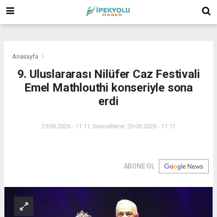
(
(
(
Anasayfa
9. Uluslararası Nilüfer Caz Festivali
Emel Mathlouthi konseriyle sona
erdi
29.06.2026 - 11:11, Güncelleme: 29.06.2026 - 11:11
ABONE OL