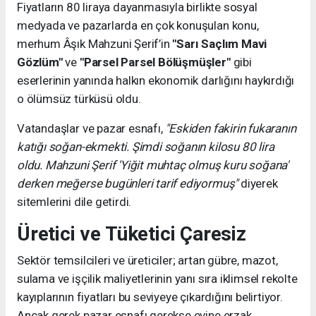
Fiyatların 80 liraya dayanmasıyla birlikte sosyal
medyada ve pazarlarda en çok konuşulan konu,
merhum Âşık Mahzuni Şerif’in
"Sarı Saçlım Mavi
Gözlüm"
ve
"Parsel Parsel Bölüşmüşler"
gibi
eserlerinin yanında halkın ekonomik darlığını haykırdığı
o ölümsüz türküsü oldu.
Vatandaşlar ve pazar esnafı,
"Eskiden fakirin fukaranın
katığı soğan-ekmekti. Şimdi soğanın kilosu 80 lira
oldu. Mahzuni Şerif 'Yiğit muhtaç olmuş kuru soğana'
derken meğerse bugünleri tarif ediyormuş"
diyerek
sitemlerini dile getirdi.
Üretici ve Tüketici Çaresiz
Sektör temsilcileri ve üreticiler; artan gübre, mazot,
sulama ve işçilik maliyetlerinin yanı sıra iklimsel rekolte
kayıplarının fiyatları bu seviyeye çıkardığını belirtiyor.
Ancak gerek pazar esnafı gerekse evine erzak