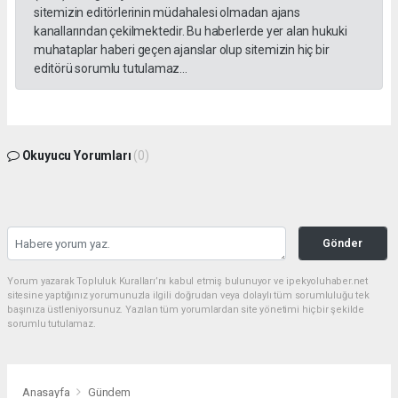
sitemizin editörlerinin müdahalesi olmadan ajans
kanallarından çekilmektedir. Bu haberlerde yer alan hukuki
muhataplar haberi geçen ajanslar olup sitemizin hiç bir
editörü sorumlu tutulamaz...
Okuyucu Yorumları
(0)
Gönder
Yorum yazarak Topluluk Kuralları’nı kabul etmiş bulunuyor ve ipekyoluhaber.net
sitesine yaptığınız yorumunuzla ilgili doğrudan veya dolaylı tüm sorumluluğu tek
başınıza üstleniyorsunuz. Yazılan tüm yorumlardan site yönetimi hiçbir şekilde
sorumlu tutulamaz.
Anasayfa
Gündem