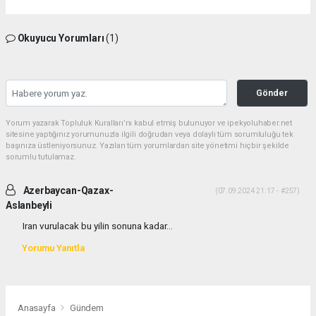
Okuyucu Yorumları
(1)
Gönder
Yorum yazarak Topluluk Kuralları’nı kabul etmiş bulunuyor ve ipekyoluhaber.net
sitesine yaptığınız yorumunuzla ilgili doğrudan veya dolaylı tüm sorumluluğu tek
başınıza üstleniyorsunuz. Yazılan tüm yorumlardan site yönetimi hiçbir şekilde
sorumlu tutulamaz.
Azerbaycan-Qazax-
(07.09.2024 21:17 - #257)
Aslanbeyli
Iran vurulacak bu yilin sonuna kadar...
Yorumu Yanıtla
Anasayfa
Gündem