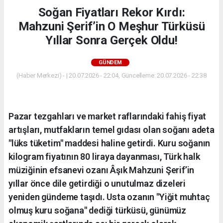
Soğan Fiyatları Rekor Kırdı:
Mahzuni Şerif’in O Meşhur Türküsü
Yıllar Sonra Gerçek Oldu!
GÜNDEM
(Haber Merkezi) - | 20.07.2026 - 22:04, Güncelleme: 20.07.2026 - 22:38
Pazar tezgahları ve market raflarındaki fahiş fiyat
artışları, mutfakların temel gıdası olan soğanı adeta
"lüks tüketim" maddesi haline getirdi. Kuru soğanın
kilogram fiyatının 80 liraya dayanması, Türk halk
müziğinin efsanevi ozanı Âşık Mahzuni Şerif’in
yıllar önce dile getirdiği o unutulmaz dizeleri
yeniden gündeme taşıdı. Usta ozanın "Yiğit muhtaç
olmuş kuru soğana" dediği türküsü, günümüz