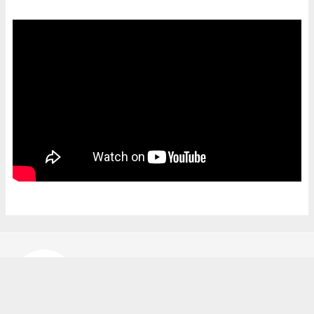
Bekir Karakuş
bekir@ipekyoluhaber.net