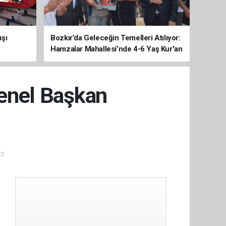
ışı
Bozkır’da Geleceğin Temelleri Atılıyor:
Hamzalar Mahallesi’nde 4-6 Yaş Kur'an
Kursu İnşaatı Başladı
Genel Başkan
13