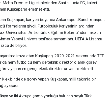
 Malta Premier Lig ekiplerinden Santa Lucia FC, kaleci
rhan Kuşkapan'a emanet etti.
yapan Kuşkapan, kariyeri boyunca Ankaraspor, Bandırmaspor,
 formalarını giydi. Futbolculuk kariyerinin ardından
azi Üniversitesi Antrenörlük Eğitimi Bölümü'nden mezun
 Ahmet Yesevi Üniversitesi'nde tamamladı. UEFA A Lisansı
izce de biliyor.
 başarılara imza atan Kuşkapan, 2020-2021 sezonunda TFF
r'da hem futbolcu hem de teknik direktör olarak görev
örev yapan en genç teknik direktör unvanını elde etti.
nik ekibinde de görev yapan Kuşkapan, milli takımla bir
uğu yaşadı.
dünya ve iki Avrupa şampiyonluğu bulunan sayılı Türk