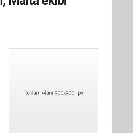
, Malta ekibi
ı