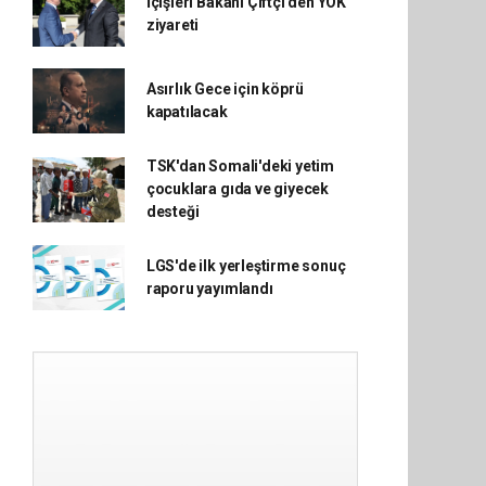
İçişleri Bakanı Çiftçi'den YÖK
ziyareti
Asırlık Gece için köprü
kapatılacak
TSK'dan Somali'deki yetim
çocuklara gıda ve giyecek
desteği
LGS'de ilk yerleştirme sonuç
raporu yayımlandı