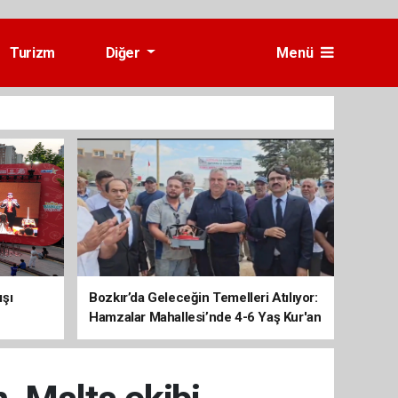
Turizm
Diğer
Menü
ışı
Bozkır’da Geleceğin Temelleri Atılıyor:
Hamzalar Mahallesi’nde 4-6 Yaş Kur'an
Kursu İnşaatı Başladı