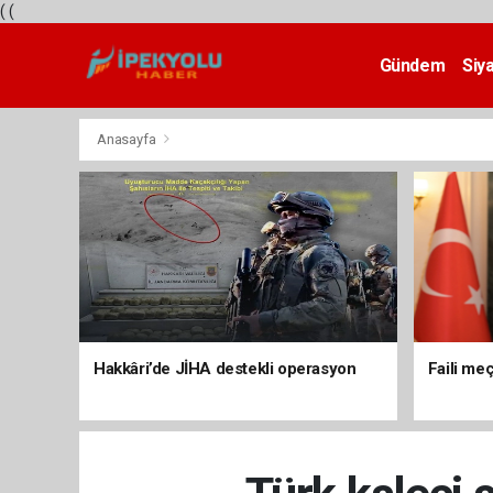
(
(
Gündem
Siy
Teknoloji
Anasayfa
Hakkâri’de JİHA destekli operasyon
Faili meç