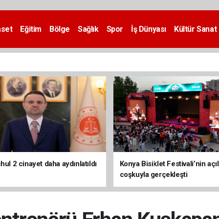
aset
Eğitim
Bölge
Sağlık
Spor
İş Dünyası
Kültür Sanat
hul 2 cinayet daha aydınlatıldı
Konya Bisiklet Festivali’nin açıl
coşkuyla gerçekleşti