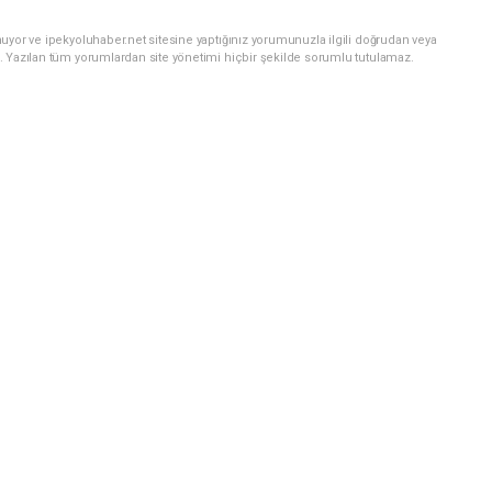
uyor ve ipekyoluhaber.net sitesine yaptığınız yorumunuzla ilgili doğrudan veya
. Yazılan tüm yorumlardan site yönetimi hiçbir şekilde sorumlu tutulamaz.