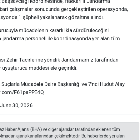
Başsavcılığı koordinesinde, Hakkari İl Jandarma
ihbari çalışmalar sonucunda gerçekleştirilen operasyonda,
asyonda 1 şüpheli yakalanarak gözaltına alındı.
rucuyla mücadelenin kararlılıkla sürdürüleceğini
n jandarma personeli ile koordinasyonda yer alan tüm
sı Zehir Tacirlerine yönelik Jandarmamız tarafından
uyuşturucu maddesi ele geçirildi.
Suçlarla Mücadele Daire Başkanlığı ve 7’nci Hudut Alay
ter.com/F61paPPE4Q
) June 30, 2026
yaz Haber Ajansı (BHA) ve diğer ajanslar tarafından eklenen tüm
 olmadan ajans kanallarından çekilmektedir. Bu haberlerde yer alan