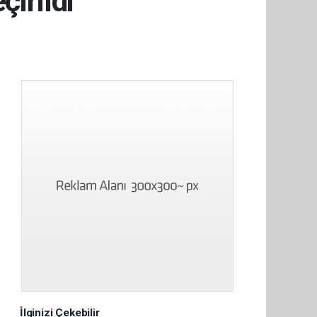
çirildi
İlginizi Çekebilir