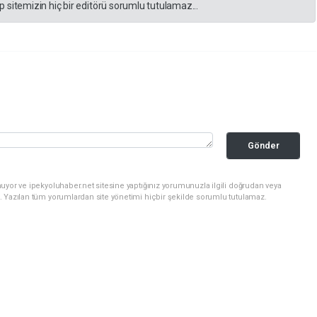
 sitemizin hiç bir editörü sorumlu tutulamaz...
Gönder
uyor ve ipekyoluhaber.net sitesine yaptığınız yorumunuzla ilgili doğrudan veya
. Yazılan tüm yorumlardan site yönetimi hiçbir şekilde sorumlu tutulamaz.