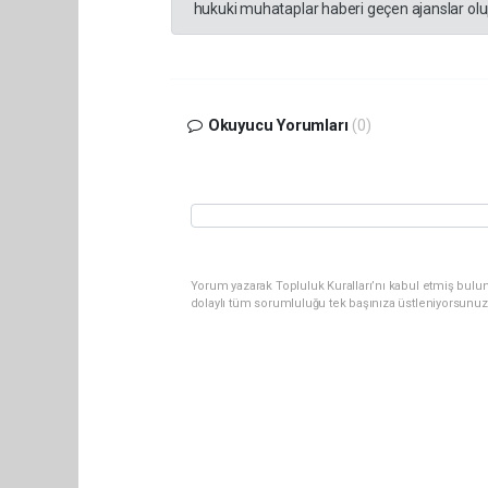
hukuki muhataplar haberi geçen ajanslar olup
Okuyucu Yorumları
(0)
Yorum yazarak Topluluk Kuralları’nı kabul etmiş bulun
dolaylı tüm sorumluluğu tek başınıza üstleniyorsunuz