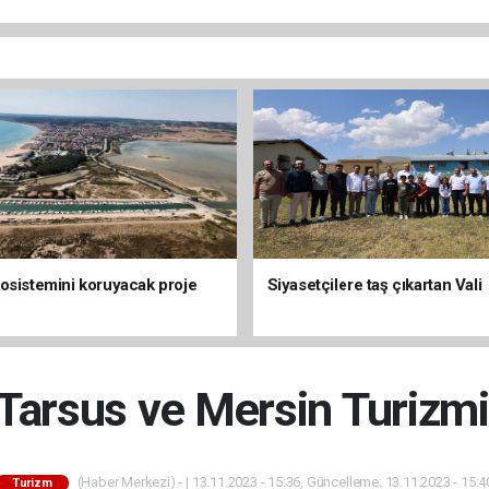
osistemini koruyacak proje
Siyasetçilere taş çıkartan Vali
 Tarsus ve Mersin Turizm
(Haber Merkezi) - | 13.11.2023 - 15:36, Güncelleme: 13.11.2023 - 15:4
Turizm