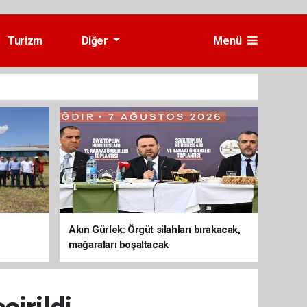
Turizm
Diğer
Menü
Akın Gürlek: Örgüt silahları bırakacak,
mağaraları boşaltacak