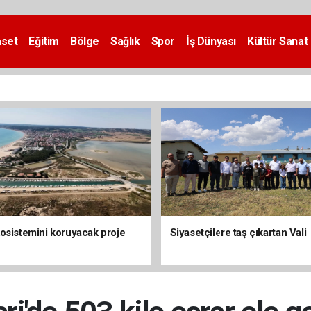
aset
Eğitim
Bölge
Sağlık
Spor
İş Dünyası
Kültür Sanat
osistemini koruyacak proje
Siyasetçilere taş çıkartan Vali