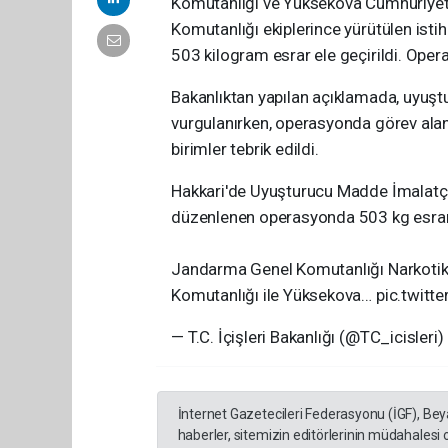
Komutanlığı ve Yüksekova Cumhuriyet 
Komutanlığı ekiplerince yürütülen ist
503 kilogram esrar ele geçirildi. Oper
Bakanlıktan yapılan açıklamada, uyuştu
vurgulanırken, operasyonda görev ala
birimler tebrik edildi.
Hakkari'de Uyuşturucu Madde İmalatçı
düzenlenen operasyonda 503 kg esrar 
Jandarma Genel Komutanlığı Narkotik 
Komutanlığı ile Yüksekova… pic.twit
— T.C. İçişleri Bakanlığı (@TC_icisleri
İnternet Gazetecileri Federasyonu (İGF), Be
haberler, sitemizin editörlerinin müdahalesi