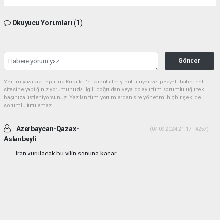
Okuyucu Yorumları
(1)
Gönder
Yorum yazarak Topluluk Kuralları’nı kabul etmiş bulunuyor ve ipekyoluhaber.net
sitesine yaptığınız yorumunuzla ilgili doğrudan veya dolaylı tüm sorumluluğu tek
başınıza üstleniyorsunuz. Yazılan tüm yorumlardan site yönetimi hiçbir şekilde
sorumlu tutulamaz.
Azerbaycan-Qazax-
(07.09.2024 21:17 - #257)
Aslanbeyli
Iran vurulacak bu yilin sonuna kadar...
Yorumu Yanıtla