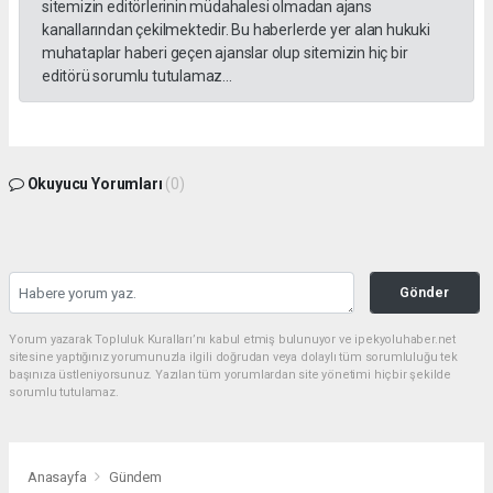
sitemizin editörlerinin müdahalesi olmadan ajans
kanallarından çekilmektedir. Bu haberlerde yer alan hukuki
muhataplar haberi geçen ajanslar olup sitemizin hiç bir
editörü sorumlu tutulamaz...
Okuyucu Yorumları
(0)
Gönder
Yorum yazarak Topluluk Kuralları’nı kabul etmiş bulunuyor ve ipekyoluhaber.net
sitesine yaptığınız yorumunuzla ilgili doğrudan veya dolaylı tüm sorumluluğu tek
başınıza üstleniyorsunuz. Yazılan tüm yorumlardan site yönetimi hiçbir şekilde
sorumlu tutulamaz.
Anasayfa
Gündem