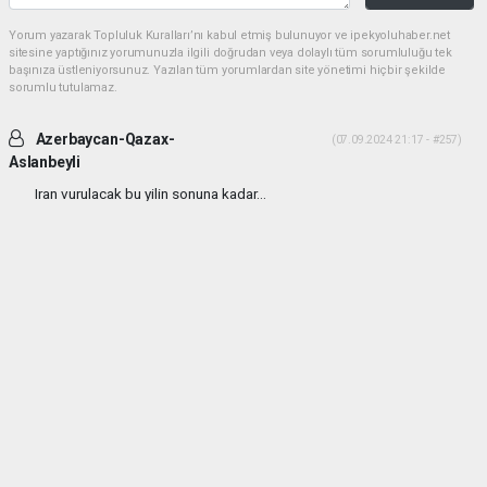
Yorum yazarak Topluluk Kuralları’nı kabul etmiş bulunuyor ve ipekyoluhaber.net
sitesine yaptığınız yorumunuzla ilgili doğrudan veya dolaylı tüm sorumluluğu tek
başınıza üstleniyorsunuz. Yazılan tüm yorumlardan site yönetimi hiçbir şekilde
sorumlu tutulamaz.
Azerbaycan-Qazax-
(07.09.2024 21:17 - #257)
Aslanbeyli
Iran vurulacak bu yilin sonuna kadar...
Yorumu Yanıtla
haber paketi
haber scripti
haber yazılımı
Tüm hakları saklı tutulmaktadır.Copyright 2026©
Haber Yazılımı:
Web Aksiyon ®
(
(
(