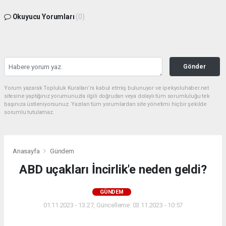
Okuyucu Yorumları
(0)
Gönder
Yorum yazarak Topluluk Kuralları’nı kabul etmiş bulunuyor ve ipekyoluhaber.net
sitesine yaptığınız yorumunuzla ilgili doğrudan veya dolaylı tüm sorumluluğu tek
başınıza üstleniyorsunuz. Yazılan tüm yorumlardan site yönetimi hiçbir şekilde
sorumlu tutulamaz.
Anasayfa
Gündem
ABD uçakları İncirlik'e neden geldi?
GÜNDEM
01.11.2023 - 13:27, Güncelleme: 03.11.2023 - 10:57