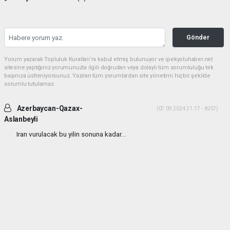
Gönder
Yorum yazarak Topluluk Kuralları’nı kabul etmiş bulunuyor ve ipekyoluhaber.net
sitesine yaptığınız yorumunuzla ilgili doğrudan veya dolaylı tüm sorumluluğu tek
başınıza üstleniyorsunuz. Yazılan tüm yorumlardan site yönetimi hiçbir şekilde
sorumlu tutulamaz.
Azerbaycan-Qazax-
(07.09.2024 21:17 - #257)
Aslanbeyli
Iran vurulacak bu yilin sonuna kadar...
Yorumu Yanıtla
haber paketi
haber scripti
haber yazılımı
Tüm hakları saklı tutulmaktadır.Copyright 2026©