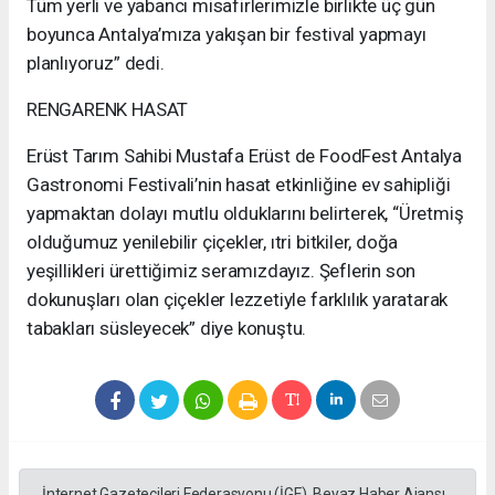
Tüm yerli ve yabancı misafirlerimizle birlikte üç gün
boyunca Antalya’mıza yakışan bir festival yapmayı
planlıyoruz” dedi.
RENGARENK HASAT
Erüst Tarım Sahibi Mustafa Erüst de FoodFest Antalya
Gastronomi Festivali’nin hasat etkinliğine ev sahipliği
yapmaktan dolayı mutlu olduklarını belirterek, “Üretmiş
olduğumuz yenilebilir çiçekler, ıtri bitkiler, doğa
yeşillikleri ürettiğimiz seramızdayız. Şeflerin son
dokunuşları olan çiçekler lezzetiyle farklılık yaratarak
tabakları süsleyecek” diye konuştu.
İnternet Gazetecileri Federasyonu (İGF), Beyaz Haber Ajansı