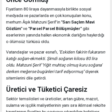
Fiyatların 80 liraya dayanmasıyla birlikte sosyal
medyada ve pazarlarda en çok konuşulan konu,
merhum Âşık Mahzuni Şerif’in
"Sarı Saçlım Mavi
Gözlüm"
ve
"Parsel Parsel Bölüşmüşler"
gibi
eserlerinin yanında halkın ekonomik darlığını haykırdığı
o ölümsüz türküsü oldu.
Vatandaşlar ve pazar esnafı,
"Eskiden fakirin fukaranın
katığı soğan-ekmekti. Şimdi soğanın kilosu 80 lira
oldu. Mahzuni Şerif 'Yiğit muhtaç olmuş kuru soğana'
derken meğerse bugünleri tarif ediyormuş"
diyerek
sitemlerini dile getirdi.
Üretici ve Tüketici Çaresiz
Sektör temsilcileri ve üreticiler; artan gübre, mazot,
sulama ve işçilik maliyetlerinin yanı sıra iklimsel rekolte
kayıplarının fiyatları bu seviyeye çıkardığını belirtiyor.