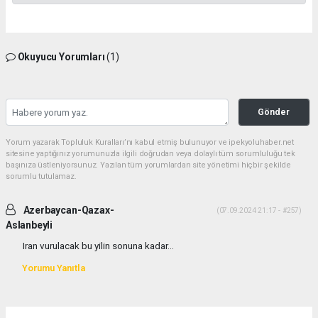
Okuyucu Yorumları
(1)
Gönder
Yorum yazarak Topluluk Kuralları’nı kabul etmiş bulunuyor ve ipekyoluhaber.net
sitesine yaptığınız yorumunuzla ilgili doğrudan veya dolaylı tüm sorumluluğu tek
başınıza üstleniyorsunuz. Yazılan tüm yorumlardan site yönetimi hiçbir şekilde
sorumlu tutulamaz.
Azerbaycan-Qazax-
(07.09.2024 21:17 - #257)
Aslanbeyli
Iran vurulacak bu yilin sonuna kadar...
Yorumu Yanıtla