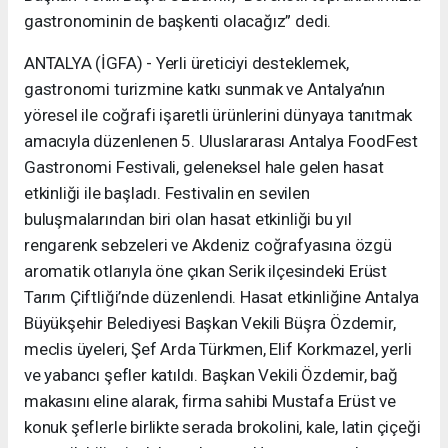
gastronominin de başkenti olacağız” dedi.
ANTALYA (İGFA) - Yerli üreticiyi desteklemek,
gastronomi turizmine katkı sunmak ve Antalya’nın
yöresel ile coğrafi işaretli ürünlerini dünyaya tanıtmak
amacıyla düzenlenen 5. Uluslararası Antalya FoodFest
Gastronomi Festivali, geleneksel hale gelen hasat
etkinliği ile başladı. Festivalin en sevilen
buluşmalarından biri olan hasat etkinliği bu yıl
rengarenk sebzeleri ve Akdeniz coğrafyasına özgü
aromatik otlarıyla öne çıkan Serik ilçesindeki Erüst
Tarım Çiftliği’nde düzenlendi. Hasat etkinliğine Antalya
Büyükşehir Belediyesi Başkan Vekili Büşra Özdemir,
meclis üyeleri, Şef Arda Türkmen, Elif Korkmazel, yerli
ve yabancı şefler katıldı. Başkan Vekili Özdemir, bağ
makasını eline alarak, firma sahibi Mustafa Erüst ve
konuk şeflerle birlikte serada brokolini, kale, latin çiçeği