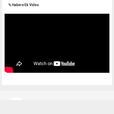
Habere Ek Video
Bekir Karakuş
bekir@ipekyoluhaber.net