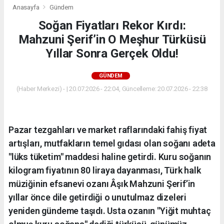
Anasayfa
Gündem
Soğan Fiyatları Rekor Kırdı:
Mahzuni Şerif’in O Meşhur Türküsü
Yıllar Sonra Gerçek Oldu!
GÜNDEM
(Haber Merkezi) - | 20.07.2026 - 22:04, Güncelleme: 20.07.2026 - 22:38
Pazar tezgahları ve market raflarındaki fahiş fiyat
artışları, mutfakların temel gıdası olan soğanı adeta
"lüks tüketim" maddesi haline getirdi. Kuru soğanın
kilogram fiyatının 80 liraya dayanması, Türk halk
müziğinin efsanevi ozanı Âşık Mahzuni Şerif’in
yıllar önce dile getirdiği o unutulmaz dizeleri
yeniden gündeme taşıdı. Usta ozanın "Yiğit muhtaç