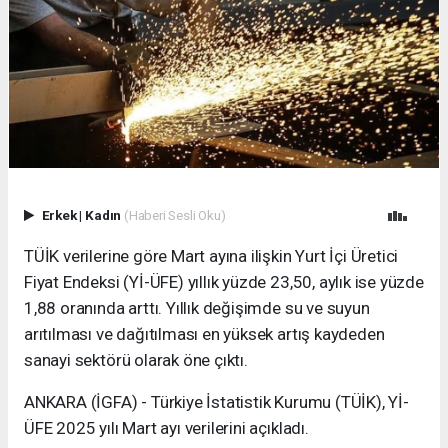
Erkek
|
Kadın
(Haberi Sesli Oku)
TÜİK verilerine göre Mart ayına ilişkin Yurt İçi Üretici
Fiyat Endeksi (Yİ-ÜFE) yıllık yüzde 23,50, aylık ise yüzde
1,88 oranında arttı. Yıllık değişimde su ve suyun
arıtılması ve dağıtılması en yüksek artış kaydeden
sanayi sektörü olarak öne çıktı.
ANKARA (İGFA) - Türkiye İstatistik Kurumu (TÜİK), Yİ-
ÜFE 2025 yılı Mart ayı verilerini açıkladı.