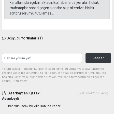
kanallarından çekilmektedir. Bu haberlerde yer alan hukuki
muhataplar haberi geçen ajanslar olup sitemizin hiç bir
editörü sorumlu tutulamaz...
Okuyucu Yorumları
(1)
Gönder
Yorum yazarak Topluluk Kuralları’nı kabul etmiş bulunuyor ve ipekyoluhaber.net
sitesine yaptığınız yorumunuzla ilgili doğrudan veya dolaylı tüm sorumluluğu tek
başınıza üstleniyorsunuz. Yazılan tüm yorumlardan site yönetimi hiçbir şekilde
sorumlu tutulamaz.
Azerbaycan-Qazax-
(07.09.2024 21:17 - #257)
Aslanbeyli
Iran vurulacak bu yilin sonuna kadar...
Yorumu Yanıtla