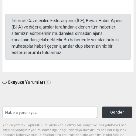
İnternet Gazetecileri Federasyonu (İGF), Beyaz Haber Ajansı
(BHA) ve diğer ajanslar tarafından eklenen tüm haberler,
sitemizin editörlerinin müdahalesi olmadan ajans
kanallarından çekilmektedir. Bu haberlerde yer alan hukuki
muhataplar haberi geçen ajanslar olup sitemizin hiç bir
editörü sorumlu tutulamaz...
Okuyucu Yorumları
(0)
Gönder
Yorum yazarak Topluluk Kuralları’nı kabul etmiş bulunuyor ve ipekyoluhaber.net
sitesine yaptığınız yorumunuzla ilgili doğrudan veya dolaylı tüm sorumluluğu tek
başınıza üstleniyorsunuz. Yazılan tüm yorumlardan site yönetimi hiçbir şekilde