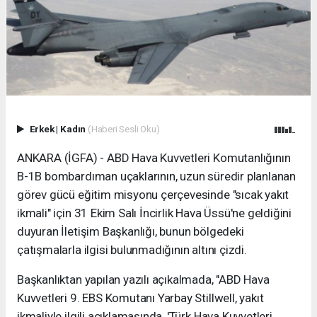
Erkek
|
Kadın
(Haberi Sesli Oku)
ANKARA (İGFA) - ABD Hava Kuvvetleri Komutanlığının
B-1B bombardıman uçaklarının, uzun süredir planlanan
görev gücü eğitim misyonu çerçevesinde "sıcak yakıt
ikmali" için 31 Ekim Salı İncirlik Hava Üssü'ne geldiğini
duyuran İletişim Başkanlığı, bunun bölgedeki
çatışmalarla ilgisi bulunmadığının altını çizdi.
Başkanlıktan yapılan yazılı açıkalmada, "ABD Hava
Kuvvetleri 9. EBS Komutanı Yarbay Stillwell, yakıt
ikmaliyle ilgili açıklamasında, 'Türk Hava Kuvvetleri