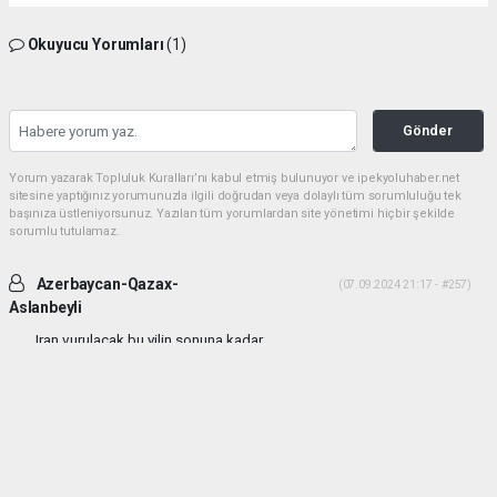
Okuyucu Yorumları
(1)
Gönder
Yorum yazarak Topluluk Kuralları’nı kabul etmiş bulunuyor ve ipekyoluhaber.net
sitesine yaptığınız yorumunuzla ilgili doğrudan veya dolaylı tüm sorumluluğu tek
başınıza üstleniyorsunuz. Yazılan tüm yorumlardan site yönetimi hiçbir şekilde
sorumlu tutulamaz.
Azerbaycan-Qazax-
(07.09.2024 21:17 - #257)
Aslanbeyli
Iran vurulacak bu yilin sonuna kadar...
Yorumu Yanıtla