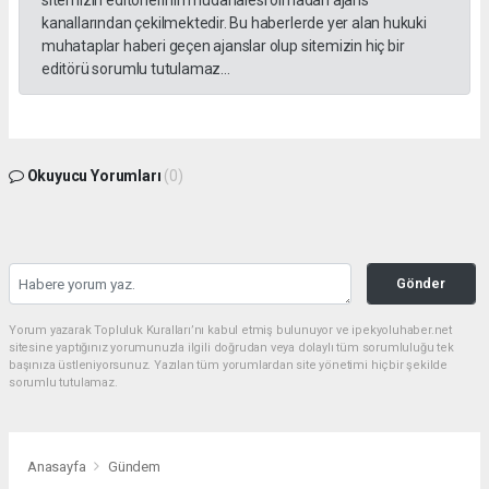
sitemizin editörlerinin müdahalesi olmadan ajans
kanallarından çekilmektedir. Bu haberlerde yer alan hukuki
muhataplar haberi geçen ajanslar olup sitemizin hiç bir
editörü sorumlu tutulamaz...
Okuyucu Yorumları
(0)
Gönder
Yorum yazarak Topluluk Kuralları’nı kabul etmiş bulunuyor ve ipekyoluhaber.net
sitesine yaptığınız yorumunuzla ilgili doğrudan veya dolaylı tüm sorumluluğu tek
başınıza üstleniyorsunuz. Yazılan tüm yorumlardan site yönetimi hiçbir şekilde
sorumlu tutulamaz.
Anasayfa
Gündem