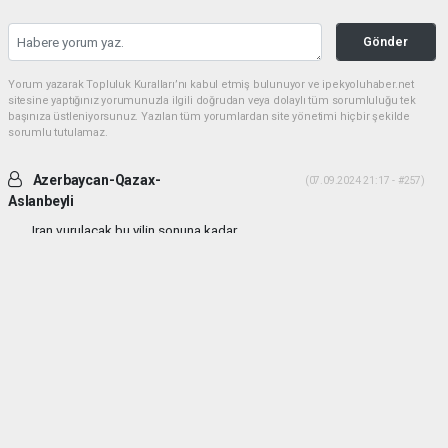
Gönder
Yorum yazarak Topluluk Kuralları’nı kabul etmiş bulunuyor ve ipekyoluhaber.net
sitesine yaptığınız yorumunuzla ilgili doğrudan veya dolaylı tüm sorumluluğu tek
başınıza üstleniyorsunuz. Yazılan tüm yorumlardan site yönetimi hiçbir şekilde
sorumlu tutulamaz.
Azerbaycan-Qazax-
(07.09.2024 21:17 - #257)
Aslanbeyli
Iran vurulacak bu yilin sonuna kadar...
Yorumu Yanıtla
haber paketi
haber scripti
haber yazılımı
Tüm hakları saklı tutulmaktadır.Copyright 2026©
Haber Yazılımı:
Web Aksiyon ®