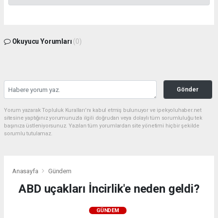
Okuyucu Yorumları
(0)
Gönder
Yorum yazarak Topluluk Kuralları’nı kabul etmiş bulunuyor ve ipekyoluhaber.net
sitesine yaptığınız yorumunuzla ilgili doğrudan veya dolaylı tüm sorumluluğu tek
başınıza üstleniyorsunuz. Yazılan tüm yorumlardan site yönetimi hiçbir şekilde
sorumlu tutulamaz.
Anasayfa
Gündem
ABD uçakları İncirlik'e neden geldi?
GÜNDEM