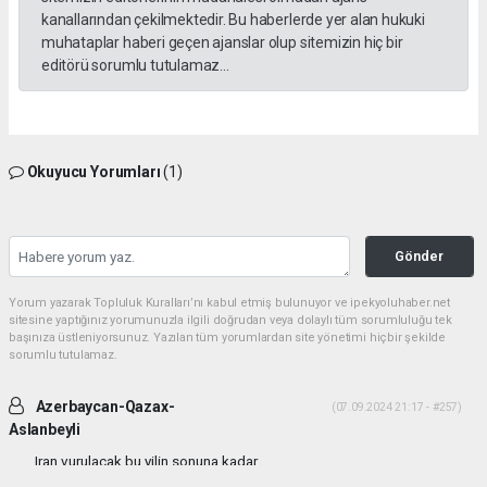
kanallarından çekilmektedir. Bu haberlerde yer alan hukuki
muhataplar haberi geçen ajanslar olup sitemizin hiç bir
editörü sorumlu tutulamaz...
Okuyucu Yorumları
(1)
Gönder
Yorum yazarak Topluluk Kuralları’nı kabul etmiş bulunuyor ve ipekyoluhaber.net
sitesine yaptığınız yorumunuzla ilgili doğrudan veya dolaylı tüm sorumluluğu tek
başınıza üstleniyorsunuz. Yazılan tüm yorumlardan site yönetimi hiçbir şekilde
sorumlu tutulamaz.
Azerbaycan-Qazax-
(07.09.2024 21:17 - #257)
Aslanbeyli
Iran vurulacak bu yilin sonuna kadar...