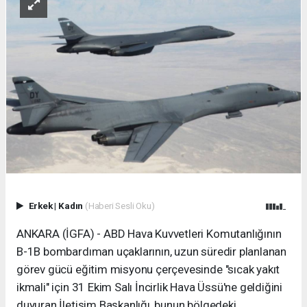
Erkek
|
Kadın
(Haberi Sesli Oku)
ANKARA (İGFA) - ABD Hava Kuvvetleri Komutanlığının
B-1B bombardıman uçaklarının, uzun süredir planlanan
görev gücü eğitim misyonu çerçevesinde "sıcak yakıt
ikmali" için 31 Ekim Salı İncirlik Hava Üssü'ne geldiğini
duyuran İletişim Başkanlığı, bunun bölgedeki