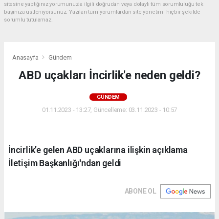
sitesine yaptığınız yorumunuzla ilgili doğrudan veya dolaylı tüm sorumluluğu tek
başınıza üstleniyorsunuz. Yazılan tüm yorumlardan site yönetimi hiçbir şekilde
sorumlu tutulamaz.
Anasayfa
Gündem
ABD uçakları İncirlik'e neden geldi?
GÜNDEM
01.11.2023 - 13:27, Güncelleme: 03.11.2023 - 10:57
İncirlik’e gelen ABD uçaklarına ilişkin açıklama
İletişim Başkanlığı'ndan geldi
ABONE OL