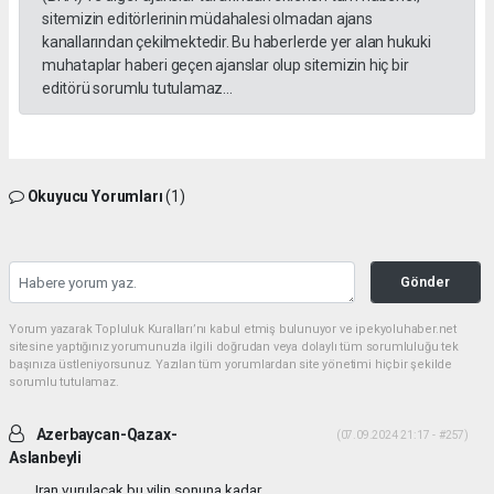
sitemizin editörlerinin müdahalesi olmadan ajans
kanallarından çekilmektedir. Bu haberlerde yer alan hukuki
muhataplar haberi geçen ajanslar olup sitemizin hiç bir
editörü sorumlu tutulamaz...
Okuyucu Yorumları
(1)
Gönder
Yorum yazarak Topluluk Kuralları’nı kabul etmiş bulunuyor ve ipekyoluhaber.net
sitesine yaptığınız yorumunuzla ilgili doğrudan veya dolaylı tüm sorumluluğu tek
başınıza üstleniyorsunuz. Yazılan tüm yorumlardan site yönetimi hiçbir şekilde
sorumlu tutulamaz.
Azerbaycan-Qazax-
(07.09.2024 21:17 - #257)
Aslanbeyli
Iran vurulacak bu yilin sonuna kadar...