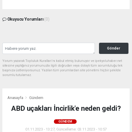
Okuyucu Yorumları
(0)
Gönder
Yorum yazarak Topluluk Kuralları’nı kabul etmiş bulunuyor ve ipekyoluhaber.net
sitesine yaptığınız yorumunuzla ilgili doğrudan veya dolaylı tüm sorumluluğu tek
başınıza üstleniyorsunuz. Yazılan tüm yorumlardan site yönetimi hiçbir şekilde
sorumlu tutulamaz.
Anasayfa
Gündem
ABD uçakları İncirlik'e neden geldi?
GÜNDEM
01.11.2023 - 13:27, Güncelleme: 03.11.2023 - 10:57