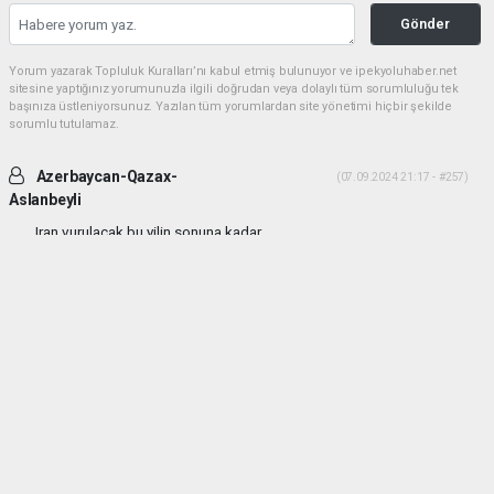
Gönder
Yorum yazarak Topluluk Kuralları’nı kabul etmiş bulunuyor ve ipekyoluhaber.net
sitesine yaptığınız yorumunuzla ilgili doğrudan veya dolaylı tüm sorumluluğu tek
başınıza üstleniyorsunuz. Yazılan tüm yorumlardan site yönetimi hiçbir şekilde
sorumlu tutulamaz.
Azerbaycan-Qazax-
(07.09.2024 21:17 - #257)
Aslanbeyli
Iran vurulacak bu yilin sonuna kadar...
Yorumu Yanıtla
haber paketi
haber scripti
haber yazılımı
Tüm hakları saklı tutulmaktadır.Copyright 2026©
Haber Yazılımı:
Web Aksiyon ®