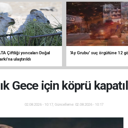
TA Çiftliği yoncaları Doğal
'Ay Grubu' suç örgütüne 12 göz
kı'na ulaştırıldı
lık Gece için köprü kapatı
02.08.2026 - 10:17, Güncelleme: 02.08.2026 - 10:17