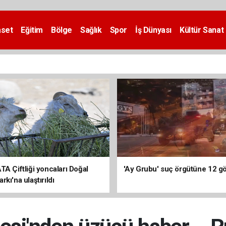
aset
Eğitim
Bölge
Sağlık
Spor
İş Dünyası
Kültür Sanat
TA Çiftliği yoncaları Doğal
'Ay Grubu' suç örgütüne 12 göz
kı'na ulaştırıldı