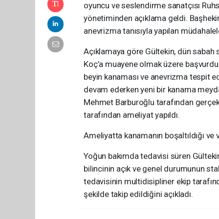
oyuncu ve seslendirme sanatçısı Ruhsar
yönetiminden açıklama geldi. Başhekim
anevrizma tanısıyla yapılan müdahalele
Açıklamaya göre Gültekin, dün sabah s
Koç’a muayene olmak üzere başvurdu.
beyin kanaması ve anevrizma tespit edi
devam ederken yeni bir kanama meydana 
Mehmet Barburoğlu tarafından gerçekle
tarafından ameliyat yapıldı.
Ameliyatta kanamanın boşaltıldığı ve v
Yoğun bakımda tedavisi süren Gültekin
bilincinin açık ve genel durumunun sta
tedavisinin multidisipliner ekip taraf
şekilde takip edildiğini açıkladı.