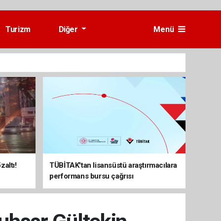
Turizm
Diğer
Menü
altı!
TÜBİTAK'tan lisansüstü araştırmacılara
performans bursu çağrısı