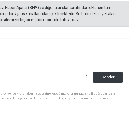
yaz Haber Ajansı (BHA) ve diğer ajanslar tarafından eklenen tüm
 olmadan ajans kanallarından çekilmektedir. Bu haberlerde yer alan
 sitemizin hiç bir editörü sorumlu tutulamaz...
Gönder
uyor ve ipekyoluhaber.net sitesine yaptığınız yorumunuzla ilgili doğrudan veya
. Yazılan tüm yorumlardan site yönetimi hiçbir şekilde sorumlu tutulamaz.